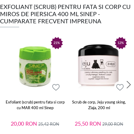
EXFOLIANT (SCRUB) PENTRU FATA SI CORP CU
MIROS DE PIERSICA 400 ML SINEP -
CUMPARATE FRECVENT IMPREUNA
21%
12%
Exfoliant (scrub) pentru fata si corp
Scrub de corp, Jeju young sking,
cu MAR 400 ml Sinep
Ziaja, 200 ml
20,00
RON
25,50
RON
25,42
RON
29,00
RON