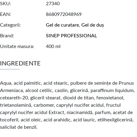
SKU
27340
EAN
8680972048969
Categorii
Gel de curatare
,
Gel de duș
Brand
SINEP PROFESSIONAL
Unitate masura
400 ml
INGREDIENTE
Aqua, acid palmitic, acid stearic, pulbere de semințe de Prunus
Armeniaca, alcool cetilic, caolin, glicerină, paraffinum liquidum,
ceteareth-20, gliceril stearat, dioxid de titan, fenoxietanol,
trietanolamină, carbomer, caprylyl nucifer acidul, fructul
caprylyl nucifer acidul Extract, niacinamidă, parfum, acetat de
tocoferil, acid oleic, acid arahidic, acid lauric, etilhexilglicerină,
salicilat de benzil.