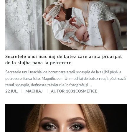
Secretele unui machiaj de botez care arata proaspat
de la slujba pana la petrecere
Secretele unui machiaj de botez care arată proaspăt de la slujbă până la
petrecere Sursa foto: Magnific.com Un machiaj de botez reușit păstrează
tenul proaspăt, definește trăsăturile în fotografii și...
22 IUL.
MACHIAJ
AUTOR: 1001COSMETICE