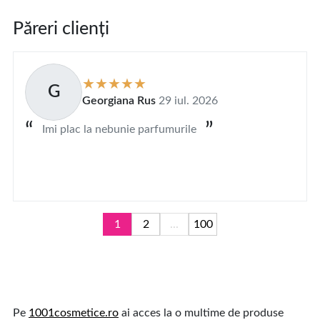
Păreri clienți
G
Georgiana Rus
29 iul. 2026
Imi plac la nebunie parfumurile
1
2
...
100
Pe
1001cosmetice.ro
ai acces la o multime de produse