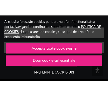
Acest site foloseste cookies pentru a va oferi functionalitatea
dorita. Navigand in continuare, sunteti de acord cu
POLITICA DE
COOKIES
si cu plasarea de cookies, cu scopul de a va oferi o
Numele tau
experienta imbunatatita.
Email
Accepta toate cookie-urile
Doar cookie-uri esentiale
Aboneaza-te
PREFERINTE COOKIE-URI
Group Hara SRL
Sediu:
Aleea Trandafirilor 2, Hateg, jud. Hunedoara