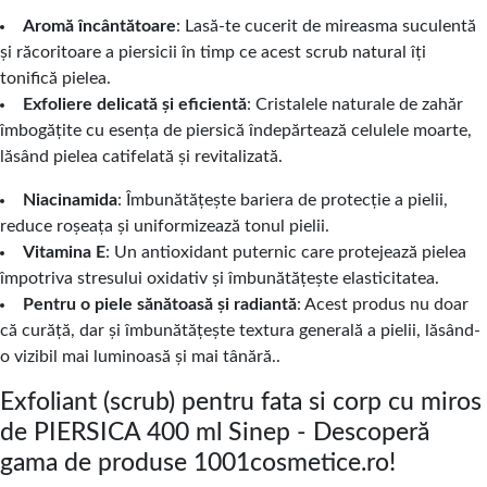
Aromă încântătoare
: Lasă-te cucerit de mireasma suculentă
și răcoritoare a piersicii în timp ce acest scrub natural îți
tonifică pielea.
Exfoliere delicată și eficientă
: Cristalele naturale de zahăr
îmbogățite cu esența de piersică îndepărtează celulele moarte,
lăsând pielea catifelată și revitalizată.
Niacinamida
: Îmbunătățește bariera de protecție a pielii,
reduce roșeața și uniformizează tonul pielii.
Vitamina E
: Un antioxidant puternic care protejează pielea
împotriva stresului oxidativ și îmbunătățește elasticitatea.
Pentru o piele sănătoasă și radiantă
: Acest produs nu doar
că curăță, dar și îmbunătățește textura generală a pielii, lăsând-
o vizibil mai luminoasă și mai tânără..
Exfoliant (scrub) pentru fata si corp cu miros
de PIERSICA 400 ml Sinep - Descoperă
gama de produse 1001cosmetice.ro!