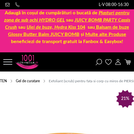
L-V 08:00-16:30
Adaugă în coșul de cumpărături o bucată de
Plasturi pentru
zona de sub ochi HYDRO GEL
sau
JUICY BOMB PARTY Cassis
Crush
sau
Ulei de buze, Hydra Kiss
104
sau
Balsam de buze
Glossy Butter Balm JUICY BOMB
și
Multe alte Produse
beneficiezi de transport gratuit la Fanbox & Easybox!
TEN
Gel de curatare
Exfoliant (scrub) pentru fata si corp cu miros de PIE
21%