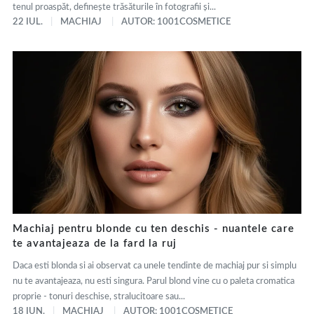
tenul proaspăt, definește trăsăturile în fotografii și...
22 IUL.
MACHIAJ
AUTOR: 1001COSMETICE
Machiaj pentru blonde cu ten deschis - nuantele care
te avantajeaza de la fard la ruj
Daca esti blonda si ai observat ca unele tendinte de machiaj pur si simplu
nu te avantajeaza, nu esti singura. Parul blond vine cu o paleta cromatica
proprie - tonuri deschise, stralucitoare sau...
18 IUN.
MACHIAJ
AUTOR: 1001COSMETICE