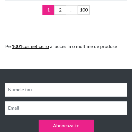
1
2
...
100
Pe
1001cosmetice.ro
ai acces la o multime de produse
Numele tau
Email
Aboneaza-te