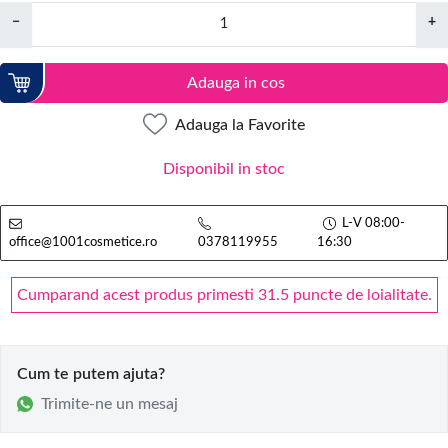
−
+
Adauga in cos
Adauga la Favorite
Disponibil in stoc
L-V 08:00-
office@1001cosmetice.ro
0378119955
16:30
Cumparand acest produs primesti 31.5 puncte de loialitate.
Cum te putem ajuta?
Trimite-ne un mesaj