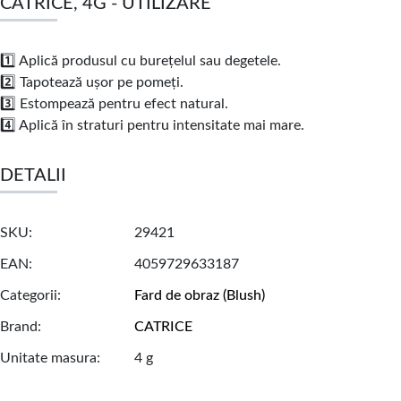
CATRICE, 4G - UTILIZARE
1️⃣ Aplică produsul cu burețelul sau degetele.
2️⃣ Tapotează ușor pe pomeți.
3️⃣ Estompează pentru efect natural.
4️⃣ Aplică în straturi pentru intensitate mai mare.
DETALII
SKU
29421
EAN
4059729633187
Categorii
Fard de obraz (Blush)
Brand
CATRICE
Unitate masura
4 g