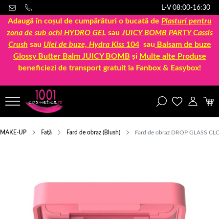
L-V 08:00-16:30
Adaugă în coșul de cumpărături o bucată de
Plasturi pentru
zona de sub ochi HYDRO GEL
sau
JUICY BOMB PARTY Cassis
Crush
sau
Ulei de buze, Hydra Kiss
104
sau
Balsam de buze
Glossy Butter Balm JUICY BOMB
și
Multe alte Produse
beneficiezi de transport gratuit la Fanbox & Easybox!
MAKE-UP
Față
Fard de obraz (Blush)
Fard de obraz DROP GLASS CLOU