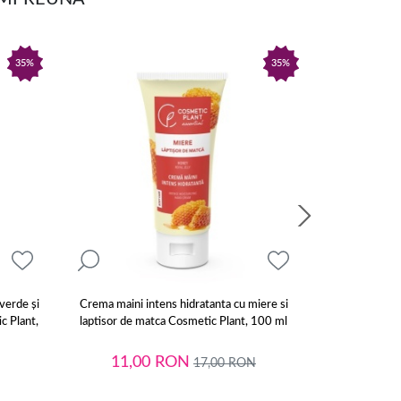
35%
35%
verde și
Crema maini intens hidratanta cu miere si
Crema maini hr
c Plant,
laptisor de matca Cosmetic Plant, 100 ml
3, 6, 7, 9 & ul
11,00
RON
11,
17,00
RON