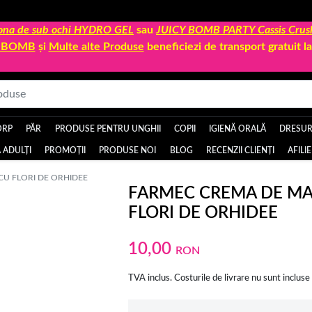
 zona de sub ochi HYDRO GEL
sau
JUICY BOMB PARTY Cassis Crus
Y BOMB
și
Multe alte Produse
beneficiezi de transport gratuit 
ORP
PĂR
PRODUSE PENTRU UNGHII
COPII
IGIENĂ ORALĂ
DRESURI
 ADULȚI
PROMOȚII
PRODUSE NOI
BLOG
RECENZII CLIENȚI
AFILI
CU FLORI DE ORHIDEE
FARMEC CREMA DE MAI
FLORI DE ORHIDEE
10,00
RON
TVA inclus. Costurile de livrare nu sunt incluse