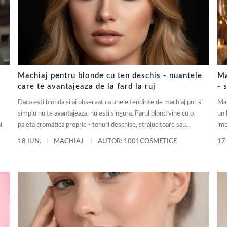
Machiaj pentru blonde cu ten deschis - nuantele
Ma
care te avantajeaza de la fard la ruj
- 
Daca esti blonda si ai observat ca unele tendinte de machiaj pur si
Mac
simplu nu te avantajeaza, nu esti singura. Parul blond vine cu o
un 
i
paleta cromatica proprie - tonuri deschise, stralucitoare sau...
imp
18 IUN.
MACHIAJ
AUTOR: 1001COSMETICE
17