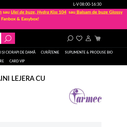
L-V 08:00-16:30
h
sau
Ulei de buze, Hydra Kiss
104
sau
Balsam de buze Glossy
la Fanbox & Easybox!
 ȘI CIORAPI DE DAMĂ
CURĂȚENIE
SUPLIMENTE & PRODUSE BIO
ERE
CARD VIP
NI LEJERA CU