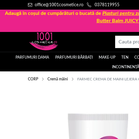
office@1001cosmetice.ro
0378119955
Adaugă în coșul de cumpărături o bucată de
Plasturi pentru
Butter Balm JUIC
PARFUMURI DAMA
PARFUMURI BĂRBAȚI
MAKE-UP
TEN
C
INCONTINENȚĂ
CORP
Cremă mâini
FARMEC CREMA DE MAINI LEJERA 