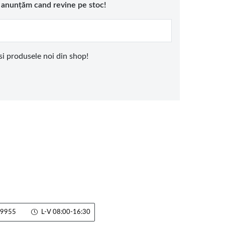
e anunțăm cand revine pe stoc!
 si produsele noi din shop!
9955
L-V 08:00-16:30