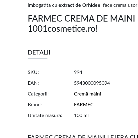
imbogatita cu
extract de Orhidee
, face crema usor
FARMEC CREMA DE MAINI LE
1001cosmetice.ro!
DETALII
SKU
994
EAN
5943000095094
Categorii
Cremă mâini
Brand
FARMEC
Unitate masura
100 ml
FARMEC CREMA DE MAINI LEJERA C