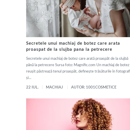
Secretele unui machiaj de botez care arata
proaspat de la slujba pana la petrecere
Secretele unui machiaj de botez care arată proaspăt de la slujbă
până la petrecere Sursa foto: Magnific.com Un machiaj de botez
reușit păstrează tenul proaspăt, definește trăsăturile în fotografi
și...
22 IUL.
MACHIAJ
AUTOR: 1001COSMETICE