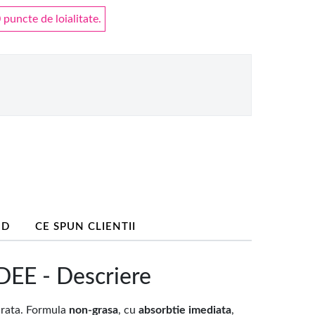
puncte de loialitate.
ND
CE SPUN CLIENTII
E - Descriere
urata. Formula
non-grasa
, cu
absorbtie imediata
,