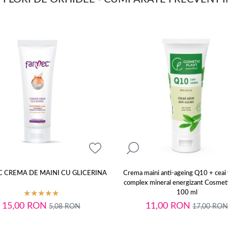
 CREMA DE MAINI CU GLICERINA
Crema maini anti-ageing Q10 + ceai 
complex mineral energizant Cosmeti
100 ml
15,00
RON
11,00
RON
5,08
RON
17,00
RON