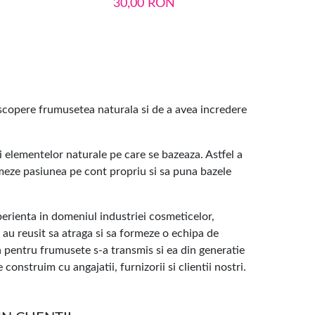
30,00
RON
19
escopere frumusetea naturala si de a avea incredere
i elementelor naturale pe care se bazeaza. Astfel a
meze pasiunea pe cont propriu si sa puna bazele
erienta in domeniul industriei cosmeticelor,
 au reusit sa atraga si sa formeze o echipa de
 pentru frumusete s-a transmis si ea din generatie
onstruim cu angajatii, furnizorii si clientii nostri.