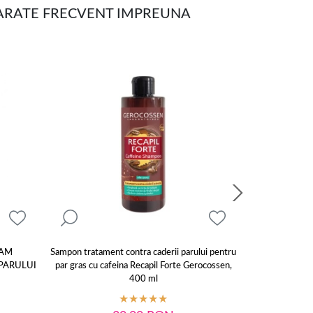
PARATE FRECVENT IMPREUNA
SAM
Sampon tratament contra caderii parului pentru
Sampon impotriv
PARULUI
par gras cu cafeina Recapil Forte Gerocossen,
400 ml