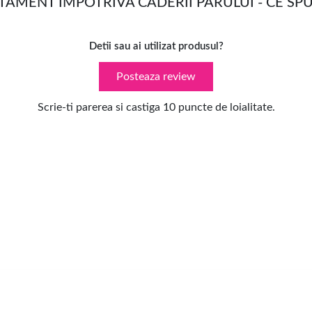
MENT IMPOTRIVA CADERII PARULUI - CE SPUN
Detii sau ai utilizat produsul?
Posteaza review
Scrie-ti parerea si castiga 10 puncte de loialitate.