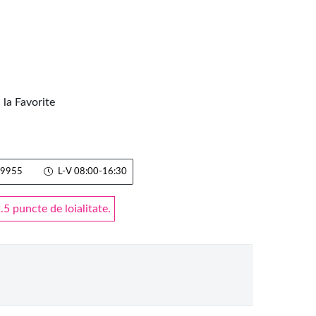
la Favorite
9955
L-V 08:00-16:30
 puncte de loialitate.