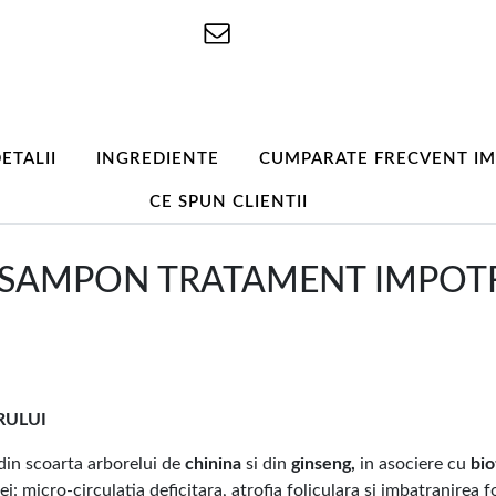
ETALII
INGREDIENTE
CUMPARATE FRECVENT I
CE SPUN CLIENTII
SAMPON TRATAMENT IMPOTRI
RULUI
din scoarta arborelui de
chinina
si din
ginseng,
in asociere cu
bio
ei: micro-circulatia deficitara, atrofia foliculara si imbatranirea