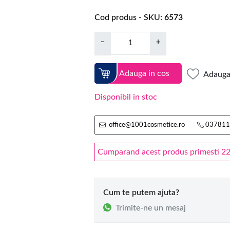
Cod produs - SKU
6573
−
+
Adauga in cos
Adauga 
Disponibil in stoc
office@1001cosmetice.ro
037811
Cumparand acest produs primesti 22.5
Cum te putem ajuta?
Trimite-ne un mesaj