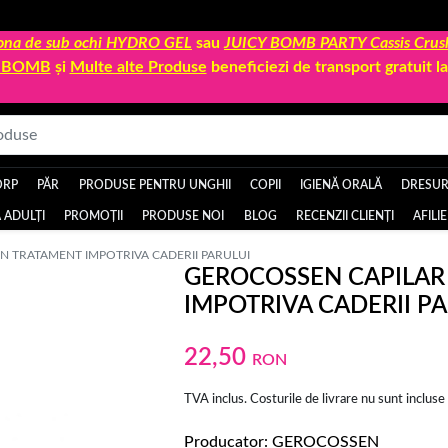
 zona de sub ochi HYDRO GEL
sau
JUICY BOMB PARTY Cassis Crus
Y BOMB
și
Multe alte Produse
beneficiezi de transport gratuit 
ORP
PĂR
PRODUSE PENTRU UNGHII
COPII
IGIENĂ ORALĂ
DRESURI
 ADULȚI
PROMOȚII
PRODUSE NOI
BLOG
RECENZII CLIENȚI
AFILI
 TRATAMENT IMPOTRIVA CADERII PARULUI
GEROCOSSEN CAPILAR
IMPOTRIVA CADERII P
22,50
RON
TVA inclus. Costurile de livrare nu sunt incluse
Producator
GEROCOSSEN