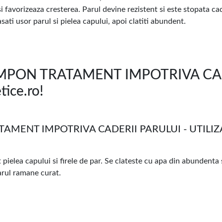
r si favorizeaza cresterea. Parul devine rezistent si este stopata c
sati usor parul si pielea capului, apoi clatiti abundent.
PON TRATAMENT IMPOTRIVA CADE
ice.ro!
MENT IMPOTRIVA CADERII PARULUI - UTILIZ
elea capului si firele de par. Se clateste cu apa din abundenta s
rul ramane curat.