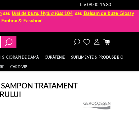
L-V 08:00-16:30
h
sau
Ulei de buze, Hydra Kiss
104
sau
Balsam de buze Glossy
la Fanbox & Easybox!
 ȘI CIORAPI DE DAMĂ
CURĂȚENIE
SUPLIMENTE & PRODUSE BIO
ERE
CARD VIP
 SAMPON TRATAMENT
ARULUI