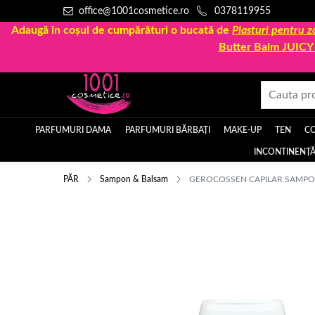
office@1001cosmetice.ro
0378119955
Adaugă în coșul de cumpărături o bucată de
Plasturi pentru
Butter Balm JUIC
PARFUMURI DAMA
PARFUMURI BĂRBAȚI
MAKE-UP
TEN
C
INCONTINENȚĂ
PĂR
Sampon & Balsam
GEROCOSSEN CAPILAR SAMPON