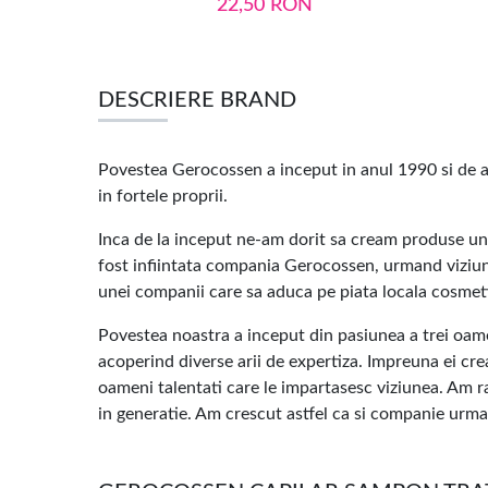
22,50
RON
DESCRIERE BRAND
Povestea Gerocossen a inceput in anul 1990 si de at
in fortele proprii.
Inca de la inceput ne-am dorit sa cream produse unic
fost infiintata compania Gerocossen, urmand viziun
unei companii care sa aduca pe piata locala cosmeti
Povestea noastra a inceput din pasiunea a trei oame
acoperind diverse arii de expertiza. Impreuna ei cre
oameni talentati care le impartasesc viziunea. Am r
in generatie. Am crescut astfel ca si companie urmand