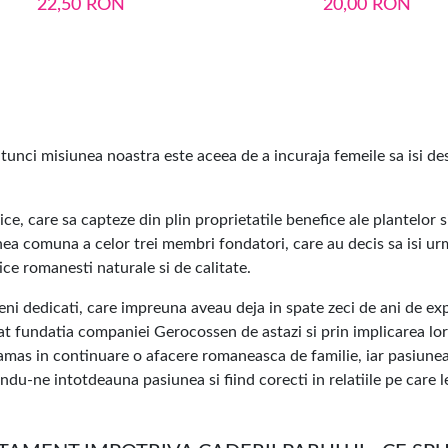
22,50
RON
20,00
RON
unci misiunea noastra este aceea de a incuraja femeile sa isi d
e, care sa capteze din plin proprietatile benefice ale plantelor s
ea comuna a celor trei membri fondatori, care au decis sa isi ur
ce romanesti naturale si de calitate.
ni dedicati, care impreuna aveau deja in spate zeci de ani de exp
at fundatia companiei Gerocossen de astazi si prin implicarea lor
amas in continuare o afacere romaneasca de familie, iar pasiunea
u-ne intotdeauna pasiunea si fiind corecti in relatiile pe care le c