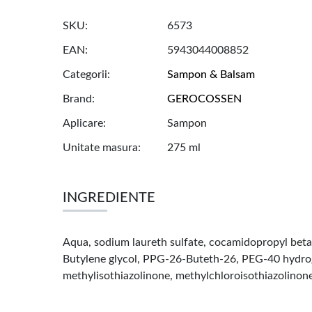
SKU
6573
EAN
5943044008852
Categorii
Sampon & Balsam
Brand
GEROCOSSEN
Aplicare
Sampon
Unitate masura
275 ml
INGREDIENTE
Aqua, sodium laureth sulfate, cocamidopropyl beta
Butylene glycol, PPG-26-Buteth-26, PEG-40 hydrogen
methylisothiazolinone, methylchloroisothiazolinone