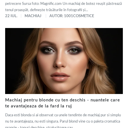
petrecere Sursa foto: Magnific.com Un machiaj de botez reușit păstrează
tenul proaspăt, definește trăsăturile în fotografii și...
22 IUL.
MACHIAJ
AUTOR: 1001COSMETICE
Machiaj pentru blonde cu ten deschis - nuantele care
te avantajeaza de la fard la ruj
Daca esti blonda si ai observat ca unele tendinte de machiaj pur si simplu
nu te avantajeaza, nu esti singura. Parul blond vine cu o paleta cromatica
proprie - tonuri deschise, stralucitoare sau...