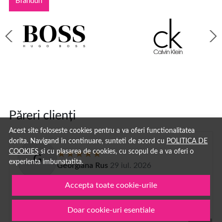
Branduri
Păreri clienți
Acest site foloseste cookies pentru a va oferi functionalitatea
dorita. Navigand in continuare, sunteti de acord cu
POLITICA DE
COOKIES
si cu plasarea de cookies, cu scopul de a va oferi o
G
experienta imbunatatita.
Georgiana Rus
29 iul. 2026
Accepta toate cookie-urile
Imi plac la nebunie parfumurile
Doar cookie-uri esentiale