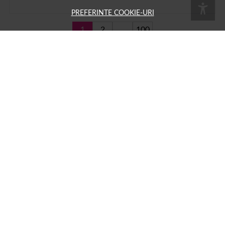
PREFERINTE COOKIE-URI
1
2
...
100
Pe
1001cosmetice.ro
ai acces la o multime de produse
Numele tau
Email