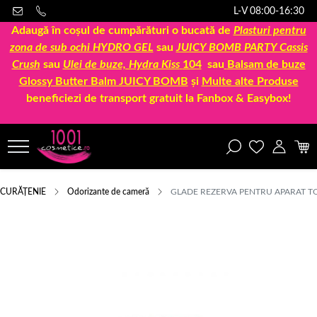
L-V 08:00-16:30
Adaugă în coșul de cumpărături o bucată de
Plasturi pentru
zona de sub ochi HYDRO GEL
sau
JUICY BOMB PARTY Cassis
Crush
sau
Ulei de buze, Hydra Kiss
104
sau
Balsam de buze
Glossy Butter Balm JUICY BOMB
și
Multe alte Produse
beneficiezi de transport gratuit la Fanbox & Easybox!
CURĂȚENIE
Odorizante de cameră
GLADE REZERVA PENTRU APARAT TO