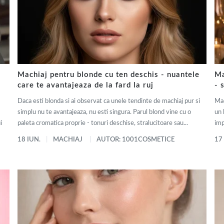
Machiaj pentru blonde cu ten deschis - nuantele
Ma
care te avantajeaza de la fard la ruj
- 
Daca esti blonda si ai observat ca unele tendinte de machiaj pur si
Mac
simplu nu te avantajeaza, nu esti singura. Parul blond vine cu o
un 
i
paleta cromatica proprie - tonuri deschise, stralucitoare sau...
imp
18 IUN.
MACHIAJ
AUTOR: 1001COSMETICE
17