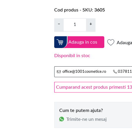
Cod produs - SKU
3605
−
+
Adauga in cos
Adauga 
Disponibil in stoc
office@1001cosmetice.ro
037811
Cumparand acest produs primesti 13.5
Cum te putem ajuta?
Trimite-ne un mesaj