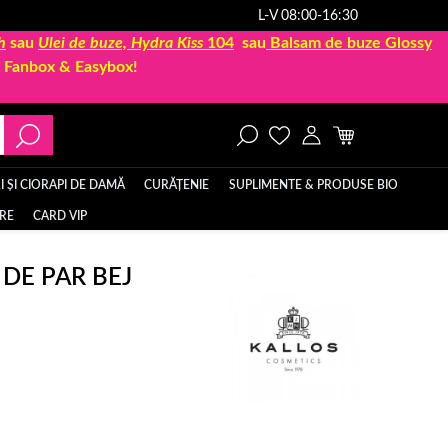
L-V 08:00-16:30
h
sau
Ulei de buze, Hydra Kiss
104
sau
Balsam de buze Glossy
la Fanbox & Easybox!
 ȘI CIORAPI DE DAMĂ
CURĂȚENIE
SUPLIMENTE & PRODUSE BIO
ERE
CARD VIP
DE PAR BEJ