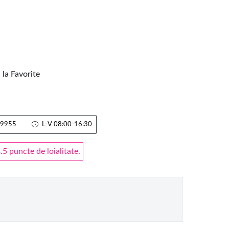
la Favorite
9955
L-V 08:00-16:30
 puncte de loialitate.