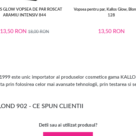
S GLOW VOPSEA DE PAR ROSCAT
Vopsea pentru par, Kallos Glow, Blon
ARAMIU INTENSIV 844
128
13,50
RON
13,50
RON
18,00
RON
999 este unic importator al produselor cosmetice gama KALLOS
a prin folosirea celor mai avansate tehnologii, prin testarea si se
OND 902 - CE SPUN CLIENTII
Detii sau ai utilizat produsul?