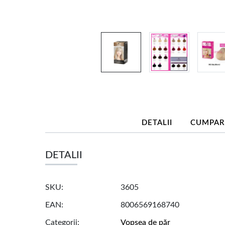
DETALII
CUMPAR
DETALII
SKU
3605
EAN
8006569168740
Categorii
Vopsea de păr