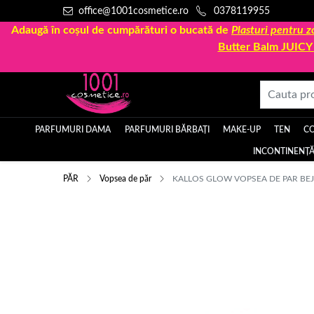
office@1001cosmetice.ro
0378119955
Adaugă în coșul de cumpărături o bucată de
Plasturi pentru
Butter Balm JUIC
PARFUMURI DAMA
PARFUMURI BĂRBAȚI
MAKE-UP
TEN
C
INCONTINENȚĂ
PĂR
Vopsea de păr
KALLOS GLOW VOPSEA DE PAR BEJ