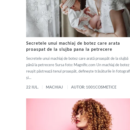
Secretele unui machiaj de botez care arata
proaspat de la slujba pana la petrecere
Secretele unui machiaj de botez care arată proaspăt de la slujbă
până la petrecere Sursa foto: Magnific.com Un machiaj de botez
reușit păstrează tenul proaspăt, definește trăsăturile în fotografi
și...
22 IUL.
MACHIAJ
AUTOR: 1001COSMETICE