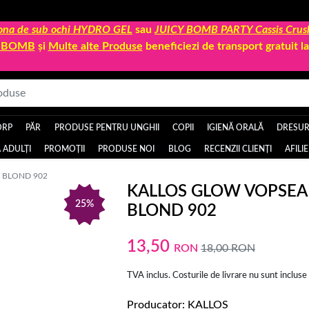
 zona de sub ochi HYDRO GEL
sau
JUICY BOMB PARTY Cassis Crus
Y BOMB
și
Multe alte Produse
beneficiezi de transport gratuit 
ORP
PĂR
PRODUSE PENTRU UNGHII
COPII
IGIENĂ ORALĂ
DRESURI
 ADULȚI
PROMOȚII
PRODUSE NOI
BLOG
RECENZII CLIENȚI
AFILI
 BLOND 902
KALLOS GLOW VOPSEA 
25%
BLOND 902
13,50
RON
18,00
RON
TVA inclus. Costurile de livrare nu sunt incluse
Producator
KALLOS