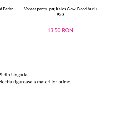
d Perlat
Vopsea pentru par, Kallos Glow, Blond Auriu
KALLOS GLO
930
13,50
RON
 din Ungaria.
lectia riguroasa a materiilor prime.