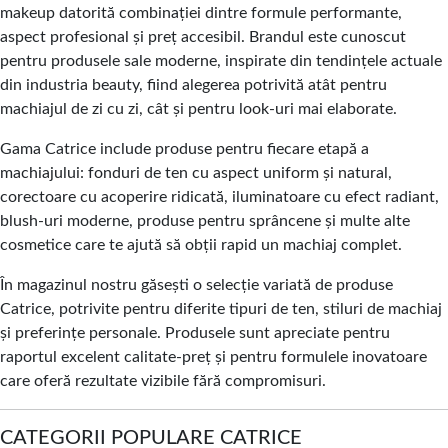
makeup datorită combinației dintre formule performante,
aspect profesional și preț accesibil. Brandul este cunoscut
pentru produsele sale moderne, inspirate din tendințele actuale
din industria beauty, fiind alegerea potrivită atât pentru
machiajul de zi cu zi, cât și pentru look-uri mai elaborate.
Gama Catrice include produse pentru fiecare etapă a
machiajului: fonduri de ten cu aspect uniform și natural,
corectoare cu acoperire ridicată, iluminatoare cu efect radiant,
blush-uri moderne, produse pentru sprâncene și multe alte
cosmetice care te ajută să obții rapid un machiaj complet.
În magazinul nostru găsești o selecție variată de produse
Catrice, potrivite pentru diferite tipuri de ten, stiluri de machiaj
și preferințe personale. Produsele sunt apreciate pentru
raportul excelent calitate-preț și pentru formulele inovatoare
care oferă rezultate vizibile fără compromisuri.
CATEGORII POPULARE CATRICE