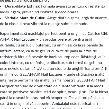
de gel, fără a folosi lampa UV.
Durabilitate Extinsă:
Formula avansată asigură o rezistență
îndelungată, prevenind ciobirea și decolorarea.
Variație Mare de Culori:
Alege dintr-o gamă largă de nuanțe,
de la clasicul roșu vibrant la nuanțe subtile de nude.
Experimentează machiajul perfect pentru unghii cu Catrice GEL
AFFAIR Nail Lacquer – un produs preferat pentru unghii
durabile, cu un luciu puternic, cu un finisaj ca la saloanele de
înfrumusețare, ca la de gel. Bucură-te de până la 7 zile de
rezistență fără a fi nevoie de bază sau top coat. Răsfățați-vă în
culori intense, cu un finisaj strălucitor, sub formă de gel - nu
este nevoie de lampă UV sau un studio de unghii! Transformă-ți
unghiile cu GEL AFFAIR Nail Lacquer – unde strălucirea înaltă
întâlnește performanța înaltă! Gama noastră GEL AFFAIR Nail
Lacquer dispune de o varietate de nuanțe vibrante și la modă,
care se potrivesc oricărei stări de spirit, ocazii și stil. De la birou
până la o seară în oraș, noi vă acoperim. De la birou până la o
seară în oraș, noi vă acoperim. Ambalajul este fabricat din