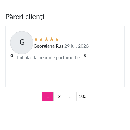
Păreri clienți
G
Georgiana Rus
29 iul. 2026
Imi plac la nebunie parfumurile
1
2
...
100