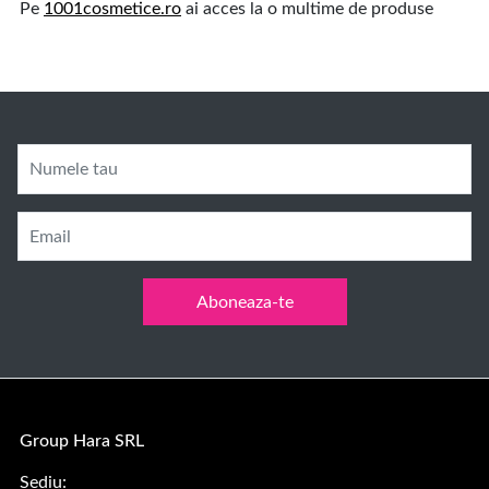
Pe
1001cosmetice.ro
ai acces la o multime de produse
Numele tau
Email
Aboneaza-te
Group Hara SRL
Sediu: