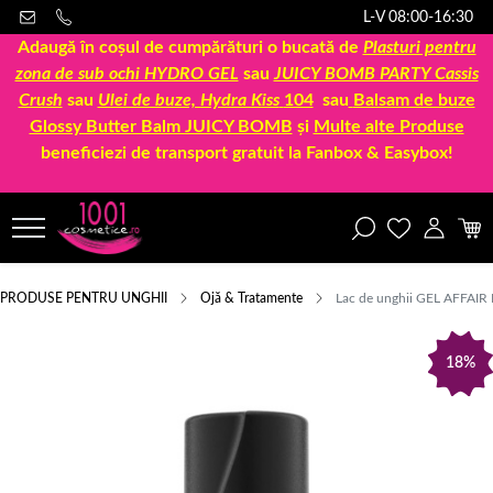
L-V 08:00-16:30
Adaugă în coșul de cumpărături o bucată de
Plasturi pentru
zona de sub ochi HYDRO GEL
sau
JUICY BOMB PARTY Cassis
Crush
sau
Ulei de buze, Hydra Kiss
104
sau
Balsam de buze
Glossy Butter Balm JUICY BOMB
și
Multe alte Produse
beneficiezi de transport gratuit la Fanbox & Easybox!
PRODUSE PENTRU UNGHII
Ojă & Tratamente
Lac de unghii GEL AFFAIR 
18%