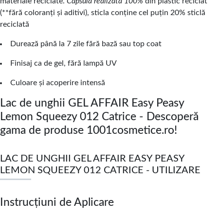
materiale reciclate.
Capsulă realizată 100%
din plastic reciclat
(**fără coloranți și aditivi), sticla conține cel puțin 20% sticlă
reciclată
Durează până la 7 zile fără bază sau top coat
Finisaj ca de gel, fără lampă UV
Culoare și acoperire intensă
Lac de unghii GEL AFFAIR Easy Peasy
Lemon Squeezy 012 Catrice - Descoperă
gama de produse 1001cosmetice.ro!
LAC DE UNGHII GEL AFFAIR EASY PEASY
LEMON SQUEEZY 012 CATRICE - UTILIZARE
Instrucțiuni de Aplicare