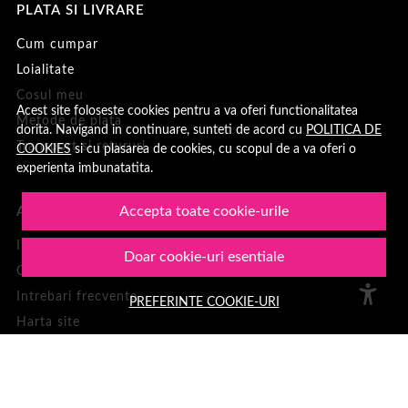
PLATA SI LIVRARE
Cum cumpar
Loialitate
Cosul meu
Acest site foloseste cookies pentru a va oferi functionalitatea
Metode de plata
dorita. Navigand in continuare, sunteti de acord cu
POLITICA DE
Transport si retururi
COOKIES
si cu plasarea de cookies, cu scopul de a va oferi o
experienta imbunatatita.
Accepta toate cookie-urile
ASISTENTA
Informatii legale
Doar cookie-uri esentiale
Contacteaza-ne
Intrebari frecvente
PREFERINTE COOKIE-URI
Harta site
ANPC
Solutionarea litigiilor