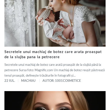
Secretele unui machiaj de botez care arata proaspat
de la slujba pana la petrecere
Secretele unui machiaj de botez care arată proaspăt de la slujbă până la
petrecere Sursa foto: Magnific.com Un machiaj de botez reușit păstrează
tenul proaspăt, definește trăsăturile în fotografii și...
22 IUL.
MACHIAJ
AUTOR: 1001COSMETICE