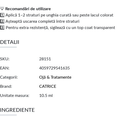
💡
Recomandări de utilizare
1️⃣ Aplică 1–2 straturi pe unghia curată sau peste lacul colorat
2️⃣ Așteaptă uscarea completă între straturi
3️⃣ Pentru extra rezistență, sigilează cu un top coat transparent
DETALII
SKU
28151
EAN
4059729541635
Categorii
Ojă & Tratamente
Brand
CATRICE
Unitate masura
10.5 ml
INGREDIENTE