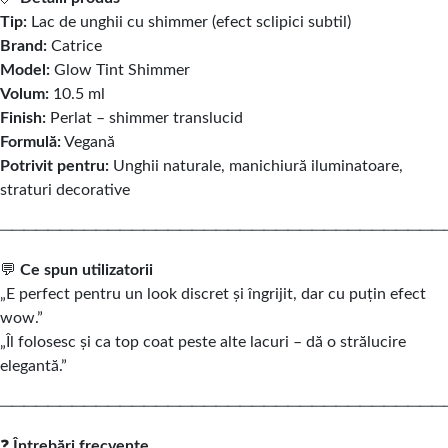
Tip:
Lac de unghii cu shimmer (efect sclipici subtil)
Brand:
Catrice
Model:
Glow Tint Shimmer
Volum:
10.5 ml
Finish:
Perlat – shimmer translucid
Formulă:
Vegană
Potrivit pentru:
Unghii naturale, manichiură iluminatoare,
straturi decorative
─────────────────────────────────────
💬
Ce spun utilizatorii
„E perfect pentru un look discret și îngrijit, dar cu puțin efect
wow.”
„Îl folosesc și ca top coat peste alte lacuri – dă o strălucire
elegantă.”
─────────────────────────────────────
❓
Întrebări frecvente