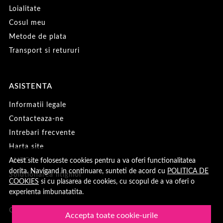
Loialitate
Cosul meu
Metode de plata
Transport si retururi
ASISTENTA
Informatii legale
Contacteaza-ne
Intrebari frecvente
Harta site
Acest site foloseste cookies pentru a va oferi functionalitatea
ANPC
dorita. Navigand in continuare, sunteti de acord cu
POLITICA DE
Solutionarea litigiilor
COOKIES
si cu plasarea de cookies, cu scopul de a va oferi o
experienta imbunatatita.
CONT CLIENT
Accepta toate cookie-urile