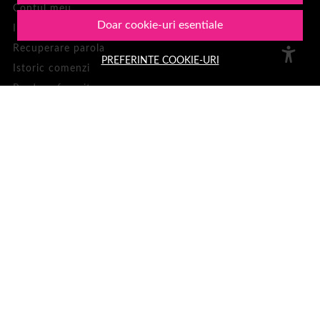
Contul meu
Doar cookie-uri esentiale
Inregistrare
Recuperare parola
PREFERINTE COOKIE-URI
Istoric comenzi
Produse favorite