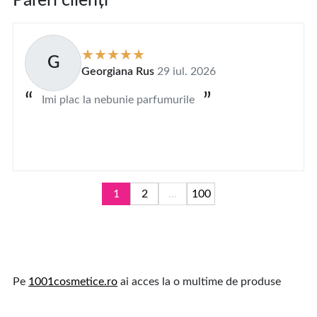
Păreri clienți
G
Georgiana Rus
29 iul. 2026
Imi plac la nebunie parfumurile
1
2
...
100
Pe
1001cosmetice.ro
ai acces la o multime de produse