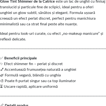
Glow Tint Shimmer de la Catrice
este un lac de unghii cu finisaj
translucid și particule fine de sclipici, ideal pentru a oferi
unghiei un glow subtil, sănătos și elegant. Formula ușoară
creează un efect perlat discret, perfect pentru manichiura
minimalistă sau ca strat final peste alte nuanțe.
Ideal pentru look-uri curate, cu efect „no-makeup manicure” și
reflexii delicate.
─────────────────────────────────────
✅
Beneficii principale
✨ Efect shimmer fin – perlat și discret
💅 Accentuează frumusețea naturală a unghiei
🌿 Formulă vegană, blândă cu unghia
🎨 Poate fi purtat singur sau ca top iluminator
⏳ Uscare rapidă, aplicare uniformă
─────────────────────────────────────
📏
Detalii produs