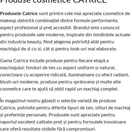
Produse cosmetice CATRICE
Produsele Catrice
sunt printre cele mai apreciate cosmetice de
makeup datorită combinației dintre formule performante,
aspect profesional și preț accesibil. Brandul este cunoscut
pentru produsele sale moderne, inspirate din tendințele actuale
din industria beauty, fiind alegerea potrivită atât pentru
machiajul de zi cu zi, cât și pentru look-uri mai elaborate.
Gama Catrice include produse pentru fiecare etapă a
machiajului: fonduri de ten cu aspect uniform și natural,
corectoare cu acoperire ridicată, iluminatoare cu efect radiant,
blush-uri moderne, produse pentru sprâncene și multe alte
cosmetice care te ajută să obții rapid un machiaj complet.
În magazinul nostru găsești o selecție variată de produse
Catrice, potrivite pentru diferite tipuri de ten, stiluri de machiaj
și preferințe personale. Produsele sunt apreciate pentru
raportul excelent calitate-preț și pentru formulele inovatoare
care oferă rezultate vizibile fără compromisuri.