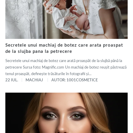
Secretele unui machiaj de botez care arata proaspat
de la slujba pana la petrecere
Secretele unui machiaj de botez care arată proaspăt de la slujbă până la
petrecere Sursa foto: Magnific.com Un machiaj de botez reușit păstrează
tenul proaspăt, definește trăsăturile în fotografii și...
22 IUL.
MACHIAJ
AUTOR: 1001COSMETICE