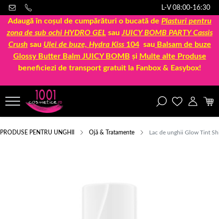
L-V 08:00-16:30
Adaugă în coșul de cumpărături o bucată de
Plasturi pentru
zona de sub ochi HYDRO GEL
sau
JUICY BOMB PARTY Cassis
Crush
sau
Ulei de buze, Hydra Kiss
104
sau
Balsam de buze
Glossy Butter Balm JUICY BOMB
și
Multe alte Produse
beneficiezi de transport gratuit la Fanbox & Easybox!
PRODUSE PENTRU UNGHII
Ojă & Tratamente
Lac de unghii Glow Tint S