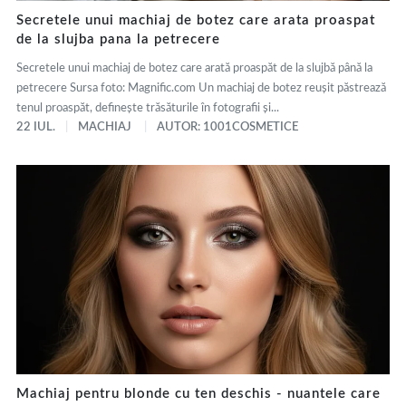
Secretele unui machiaj de botez care arata proaspat
de la slujba pana la petrecere
Secretele unui machiaj de botez care arată proaspăt de la slujbă până la
petrecere Sursa foto: Magnific.com Un machiaj de botez reușit păstrează
tenul proaspăt, definește trăsăturile în fotografii și...
22 IUL.
MACHIAJ
AUTOR: 1001COSMETICE
Machiaj pentru blonde cu ten deschis - nuantele care