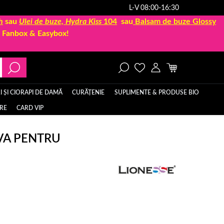
L-V 08:00-16:30
h
sau
Ulei de buze, Hydra Kiss
104
sau
Balsam de buze Glossy
la Fanbox & Easybox!
 ȘI CIORAPI DE DAMĂ
CURĂȚENIE
SUPLIMENTE & PRODUSE BIO
ERE
CARD VIP
IVA PENTRU