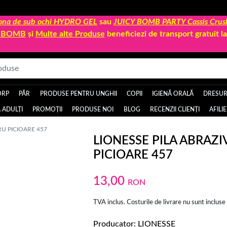
 zona de sub ochi HYDRO GEL
sau
JUICY BOMB PARTY Cassis Crus
Y BOMB
și
Multe alte Produse
beneficiezi de transport gratuit 
ORP
PĂR
PRODUSE PENTRU UNGHII
COPII
IGIENĂ ORALĂ
DRESURI
 ADULȚI
PROMOȚII
PRODUSE NOI
BLOG
RECENZII CLIENȚI
AFILI
RU PICIOARE 457
LIONESSE PILA ABRAZ
PICIOARE 457
13,00
RON
TVA inclus. Costurile de livrare nu sunt incluse
Producator
LIONESSE