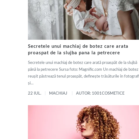
Secretele unui machiaj de botez care arata
proaspat de la slujba pana la petrecere
Secretele unui machiaj de botez care arată proaspăt de la slujbă
până la petrecere Sursa foto: Magnific.com Un machiaj de botez
reușit păstrează tenul proaspăt, definește trăsăturile în fotografi
și...
22 IUL.
MACHIAJ
AUTOR: 1001COSMETICE