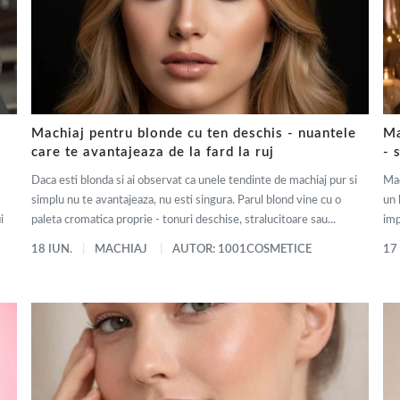
Machiaj pentru blonde cu ten deschis - nuantele
Ma
care te avantajeaza de la fard la ruj
- 
Daca esti blonda si ai observat ca unele tendinte de machiaj pur si
Mac
simplu nu te avantajeaza, nu esti singura. Parul blond vine cu o
un 
i
paleta cromatica proprie - tonuri deschise, stralucitoare sau...
imp
18 IUN.
MACHIAJ
AUTOR: 1001COSMETICE
17