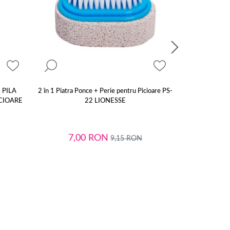
 PILA
2 în 1 Piatra Ponce + Perie pentru Picioare PS-
LIONESSE
CIOARE
22 LIONESSE
PICIO
7,00
RON
9,15
RON