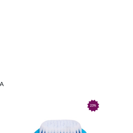
NA
23%