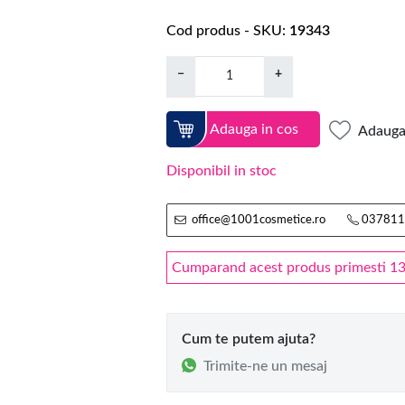
Cod produs - SKU
19343
−
+
Adauga in cos
Adauga 
Disponibil in stoc
office@1001cosmetice.ro
037811
Cumparand acest produs primesti 13 
Cum te putem ajuta?
Trimite-ne un mesaj