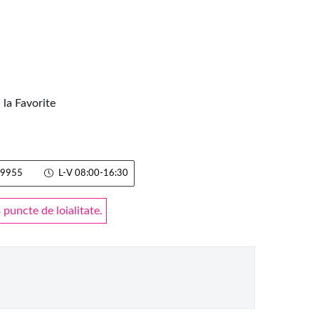
la Favorite
9955
L-V 08:00-16:30
puncte de loialitate.