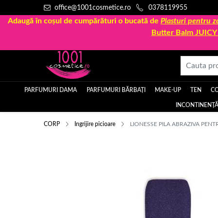
office@1001cosmetice.ro
0378119955
Adaugă în coșul de cumpărături o bucată de
Plasturi pentru
Butter Balm JUIC
PARFUMURI DAMA
PARFUMURI BĂRBAȚI
MAKE-UP
TEN
C
INCONTINENȚĂ
CORP
Ingrijire picioare
LIONESSE PILA ABRAZIVA PENT