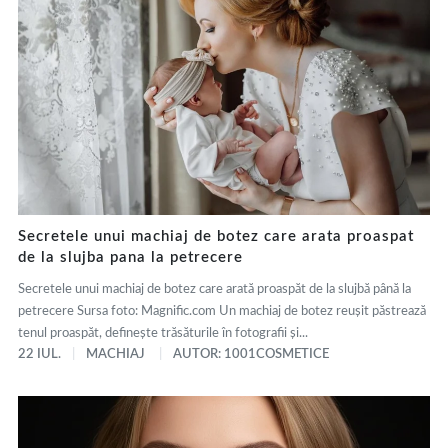
Secretele unui machiaj de botez care arata proaspat
de la slujba pana la petrecere
Secretele unui machiaj de botez care arată proaspăt de la slujbă până la
petrecere Sursa foto: Magnific.com Un machiaj de botez reușit păstrează
tenul proaspăt, definește trăsăturile în fotografii și...
22 IUL.
MACHIAJ
AUTOR: 1001COSMETICE