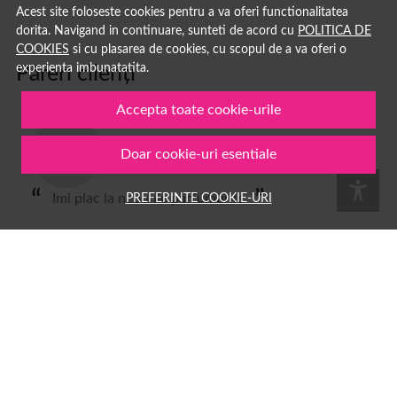
Acest site foloseste cookies pentru a va oferi functionalitatea
dorita. Navigand in continuare, sunteti de acord cu
POLITICA DE
COOKIES
si cu plasarea de cookies, cu scopul de a va oferi o
experienta imbunatatita.
Păreri clienți
Accepta toate cookie-urile
G
Doar cookie-uri esentiale
Georgiana Rus
29 iul. 2026
PREFERINTE COOKIE-URI
Imi plac la nebunie parfumurile
1
2
...
100