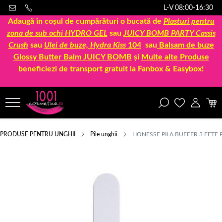
L-V 08:00-16:30
Adaugă în coșul de cumpărături o bucată de
Plasturi pentru
zona de sub ochi HYDRO GEL
sau
JUICY BOMB PARTY Cassis
Crush
sau
Ulei de buze, Hydra Kiss
104
sau
Balsam de buze
Glossy Butter Balm JUICY BOMB
și
Multe alte Produse
beneficiezi de transport gratuit la Fanbox & Easybox!
PRODUSE PENTRU UNGHII
Pile unghii
LIONESSE PILA BUFFER 3 FETE