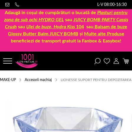
L-V 08:00-16:30
Adaugă în coșul de cumpărături o bucată de
Plasturi pentru
zona de sub ochi HYDRO GEL
sau
JUICY BOMB PARTY Cassis
Crush
sau
Ulei de buze, Hydra Kiss
104
sau
Balsam de buze
Glossy Butter Balm JUICY BOMB
și
Multe alte Produse
beneficiezi de transport gratuit la Fanbox & Easybox!
MAKE-UP
Accesorii machiaj
LIONESSE SUPORT PENTRU DEPOZITAREA