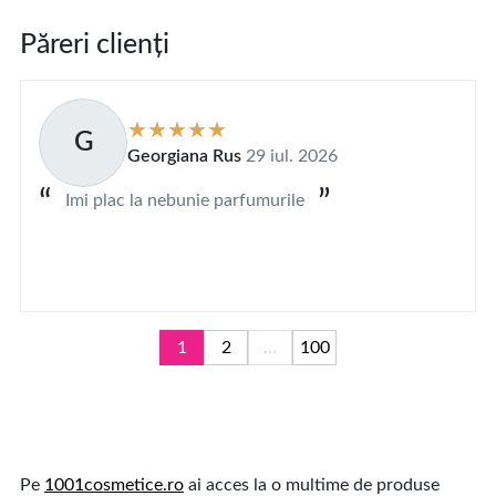
Păreri clienți
G
Georgiana Rus
29 iul. 2026
Imi plac la nebunie parfumurile
1
2
...
100
Pe
1001cosmetice.ro
ai acces la o multime de produse