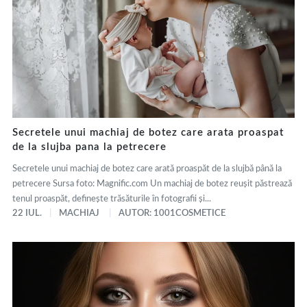
Secretele unui machiaj de botez care arata proaspat
de la slujba pana la petrecere
Secretele unui machiaj de botez care arată proaspăt de la slujbă până la
petrecere Sursa foto: Magnific.com Un machiaj de botez reușit păstrează
tenul proaspăt, definește trăsăturile în fotografii și...
22 IUL.
MACHIAJ
AUTOR: 1001COSMETICE