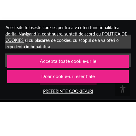
Acest site foloseste cookies pentru a va oferi functionalitatea
dorita. Navigand in continuare, sunteti de acord cu
POLITICA DE
COOKIES
si cu plasarea de cookies, cu scopul de a va oferi o
Numele tau
experienta imbunatatita.
Email
Accepta toate cookie-urile
Doar cookie-uri esentiale
Aboneaza-te
PREFERINTE COOKIE-URI
Group Hara SRL
Sediu:
Aleea Trandafirilor 2, Hateg, jud. Hunedoara