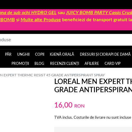
 zona de sub ochi HYDRO GEL
sau
JUICY BOMB PARTY Cassis Crus
Y BOMB
și
Multe alte Produse
beneficiezi de transport gratuit 
PĂR
UNGHII
COPII
IGIENĂ ORALĂ
DRESURI ȘI CIORAPI DE DAMĂ
PROMOȚII
BLOG
RECENZII CLIENȚI
AFILIERE
CARD VIP
N EXPERT THERMIC RESIST 45 GRADE ANTIPERSPIRANT SPRAY
LOREAL MEN EXPERT T
GRADE ANTIPERSPIRAN
16,00
RON
TVA inclus. Costurile de livrare nu sunt incluse