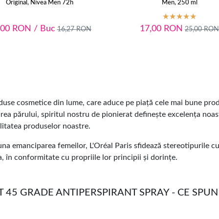
Original, Nivea Men 72h
Men, 250 ml
,00
RON
/ Buc
17,00
RON
16,27
RON
25,00
RON
use cosmetice din lume, care aduce pe piață cele mai bune produ
lorarea părului, spiritul nostru de pionierat definește excelența noa
litatea produselor noastre.
una emanciparea femeilor, L'Oréal Paris sfidează stereotipurile cu
a, în conformitate cu propriile lor principii și dorințe.
 45 GRADE ANTIPERSPIRANT SPRAY - CE SPUN 