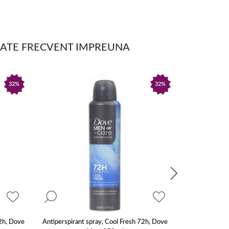
ARATE FRECVENT IMPREUNA
32%
32%
72h, Dove
Antiperspirant spray, Cool Fresh 72h, Dove
Antiperspirant 