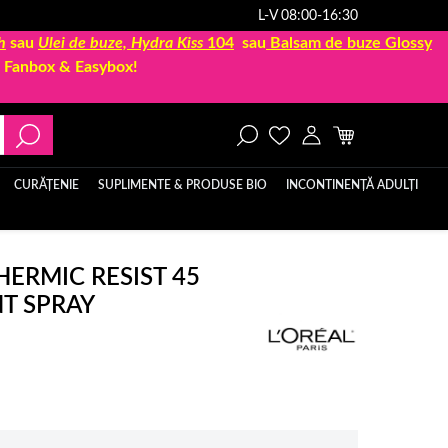
L-V 08:00-16:30
h
sau
Ulei de buze, Hydra Kiss
104
sau
Balsam de buze Glossy
la Fanbox & Easybox!
CURĂȚENIE
SUPLIMENTE & PRODUSE BIO
INCONTINENȚĂ ADULȚI
HERMIC RESIST 45
T SPRAY