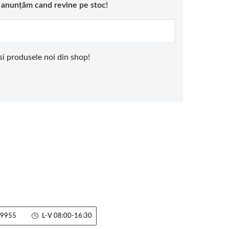
e anunțăm cand revine pe stoc!
 si produsele noi din shop!
9955
L-V 08:00-16:30