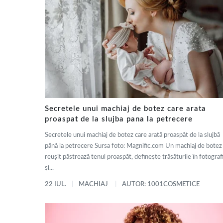
Secretele unui machiaj de botez care arata
proaspat de la slujba pana la petrecere
Secretele unui machiaj de botez care arată proaspăt de la slujbă
până la petrecere Sursa foto: Magnific.com Un machiaj de botez
reușit păstrează tenul proaspăt, definește trăsăturile în fotografi
și...
22 IUL.
MACHIAJ
AUTOR: 1001COSMETICE