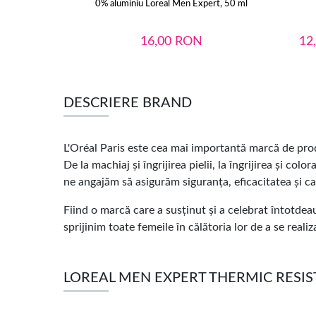
0% aluminiu Loreal Men Expert, 50 ml
16,00
RON
12
DESCRIERE BRAND
L'Oréal Paris este cea mai importantă marcă de prod
De la machiaj și îngrijirea pielii, la îngrijirea și co
ne angajăm să asigurăm siguranța, eficacitatea și ca
Fiind o marcă care a susținut și a celebrat întotdea
sprijinim toate femeile în călătoria lor de a se realiz
LOREAL MEN EXPERT THERMIC RESIST