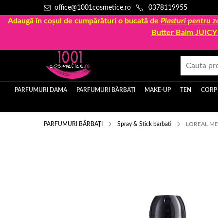
office@1001cosmetice.ro
0378119955
Adaugă în coșul de cumpărături o bucată de
Plasturi pentru
Butter Balm JUIC
PARFUMURI DAMA
PARFUMURI BĂRBAȚI
MAKE-UP
TEN
CORP
PARFUMURI BĂRBAȚI
Spray & Stick barbati
LOREAL ME