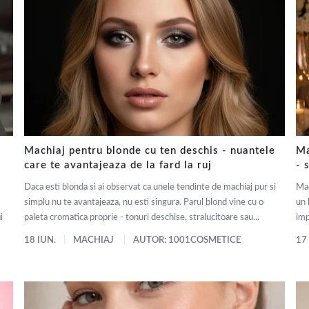
Machiaj pentru blonde cu ten deschis - nuantele
Ma
care te avantajeaza de la fard la ruj
- 
Daca esti blonda si ai observat ca unele tendinte de machiaj pur si
Mac
simplu nu te avantajeaza, nu esti singura. Parul blond vine cu o
un 
i
paleta cromatica proprie - tonuri deschise, stralucitoare sau...
imp
18 IUN.
MACHIAJ
AUTOR: 1001COSMETICE
17