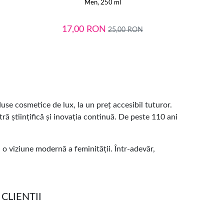
Men, 250 ml
17,00
RON
17,
25,00
RON
se cosmetice de lux, la un preț accesibil tuturor.
stră științifică și inovația continuă. De peste 110 ani
 o viziune modernă a feminității. Într-adevăr,
CLIENTII