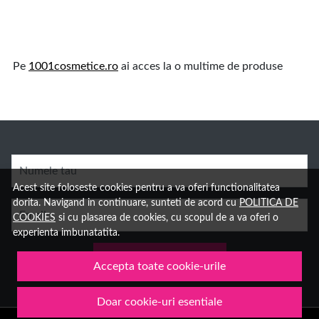
Pe
1001cosmetice.ro
ai acces la o multime de produse
Numele tau
Acest site foloseste cookies pentru a va oferi functionalitatea
dorita. Navigand in continuare, sunteti de acord cu
POLITICA DE
Email
COOKIES
si cu plasarea de cookies, cu scopul de a va oferi o
experienta imbunatatita.
Aboneaza-te
Accepta toate cookie-urile
Doar cookie-uri esentiale