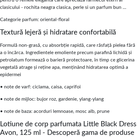
pentru o femeie eleganta care apreciaza farmecul etern al
clasicului - rochita neagra clasica, perle si un parfum bun ...
Categorie parfum: oriental-floral
Textură lejeră și hidratare confortabilă
Formulă non-grasă, cu absorbție rapidă, care răsfață pielea fără
a o încărca. Ingredientele emoliente precum parafină lichidă și
petrolatum formează o barieră protectoare, în timp ce glicerina
vegetală atrage și reține apa, menținând hidratarea optimă a
epidermei
• note de varf: ciclama, caisa, caprifoi
• note de mijloc: bujor roz, gardenie, ylang-ylang
• note de baza: acorduri lemnoase, mosc alb, prune
Lotiune de corp parfumata Little Black Dress
Avon, 125 ml - Descoperă gama de produse