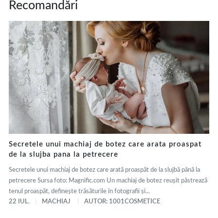
Recomandări
Secretele unui machiaj de botez care arata proaspat
de la slujba pana la petrecere
Secretele unui machiaj de botez care arată proaspăt de la slujbă până la
petrecere Sursa foto: Magnific.com Un machiaj de botez reușit păstrează
tenul proaspăt, definește trăsăturile în fotografii și...
22 IUL.
MACHIAJ
AUTOR: 1001COSMETICE