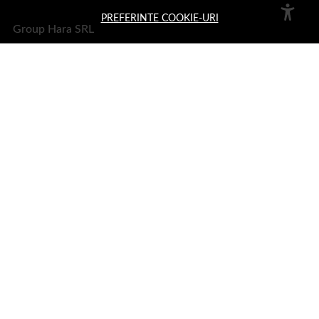
PREFERINTE COOKIE-URI
Group Hara SRL
Sediu:
Aleea Trandafirilor 2, Hateg, jud. Hunedoara
Telefon: 0378.11.99.55
Email:
office@1001cosmetice.ro
DESPRE NOI
Despre noi
Formular retur
Termeni si conditii
Confidentialitate
Recenzii clienți
Politica de Cookies