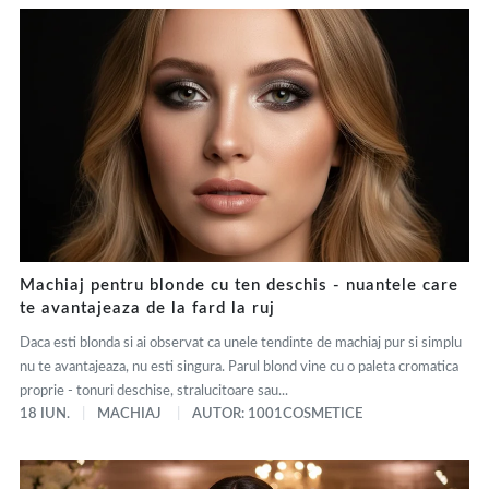
Machiaj pentru blonde cu ten deschis - nuantele care
te avantajeaza de la fard la ruj
Daca esti blonda si ai observat ca unele tendinte de machiaj pur si simplu
nu te avantajeaza, nu esti singura. Parul blond vine cu o paleta cromatica
proprie - tonuri deschise, stralucitoare sau...
18 IUN.
MACHIAJ
AUTOR: 1001COSMETICE