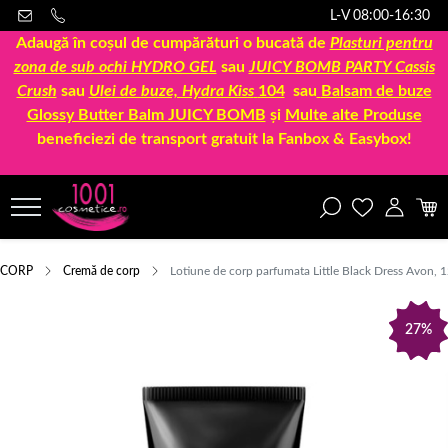
L-V 08:00-16:30
Adaugă în coșul de cumpărături o bucată de
Plasturi pentru
zona de sub ochi HYDRO GEL
sau
JUICY BOMB PARTY Cassis
Crush
sau
Ulei de buze, Hydra Kiss
104
sau
Balsam de buze
Glossy Butter Balm JUICY BOMB
și
Multe alte Produse
beneficiezi de transport gratuit la Fanbox & Easybox!
CORP
Cremă de corp
Lotiune de corp parfumata Little Black Dress Avon, 
27%