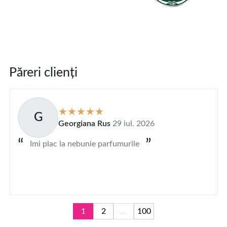
Păreri clienți
G
Georgiana Rus
29 iul. 2026
Imi plac la nebunie parfumurile
1
2
...
100