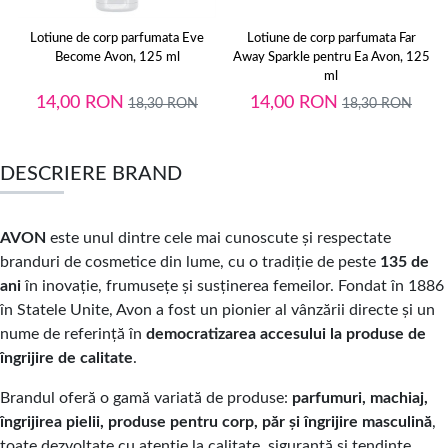
Lotiune de corp parfumata Eve
Lotiune de corp parfumata Far
Become Avon, 125 ml
Away Sparkle pentru Ea Avon, 125
ml
14,00
RON
14,00
RON
18,30
RON
18,30
RON
DESCRIERE BRAND
AVON
este unul dintre cele mai cunoscute și respectate
branduri de cosmetice din lume, cu o tradiție de peste
135 de
ani
în inovație, frumusețe și susținerea femeilor. Fondat în 1886
în Statele Unite, Avon a fost un pionier al vânzării directe și un
nume de referință în
democratizarea accesului la produse de
îngrijire de calitate
.
Brandul oferă o gamă variată de produse:
parfumuri, machiaj,
îngrijirea pielii, produse pentru corp, păr și îngrijire masculină
,
toate dezvoltate cu atenție la calitate, siguranță și tendințe.