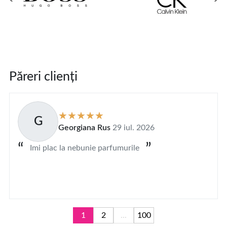
Păreri clienți
G
Georgiana Rus
29 iul. 2026
Imi plac la nebunie parfumurile
1
2
...
100