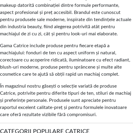
makeup datorită combinației dintre formule performante,
aspect profesional și preț accesibil. Brandul este cunoscut
pentru produsele sale moderne, inspirate din tendințele actuale
din industria beauty, fiind alegerea potrivită atât pentru
machiajul de zi cu zi, cât și pentru look-uri mai elaborate.
Gama Catrice include produse pentru fiecare etapă a
machiajului: fonduri de ten cu aspect uniform și natural,
corectoare cu acoperire ridicată, iluminatoare cu efect radiant,
blush-uri moderne, produse pentru sprâncene și multe alte
cosmetice care te ajută să obții rapid un machiaj complet.
În magazinul nostru găsești o selecție variată de produse
Catrice, potrivite pentru diferite tipuri de ten, stiluri de machiaj
și preferințe personale. Produsele sunt apreciate pentru
raportul excelent calitate-preț și pentru formulele inovatoare
care oferă rezultate vizibile fără compromisuri.
CATEGORII POPULARE CATRICE