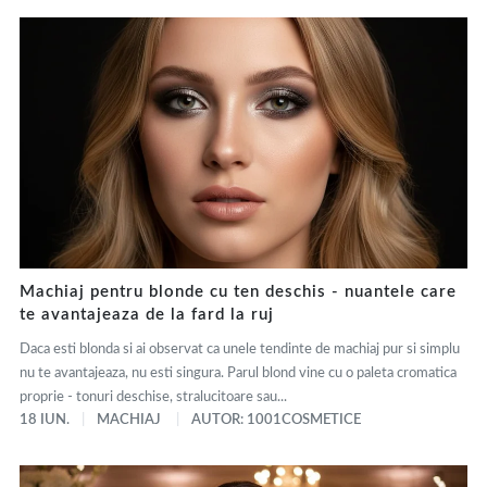
Machiaj pentru blonde cu ten deschis - nuantele care
te avantajeaza de la fard la ruj
Daca esti blonda si ai observat ca unele tendinte de machiaj pur si simplu
nu te avantajeaza, nu esti singura. Parul blond vine cu o paleta cromatica
proprie - tonuri deschise, stralucitoare sau...
18 IUN.
MACHIAJ
AUTOR: 1001COSMETICE