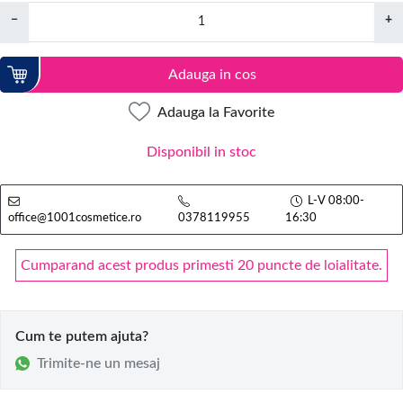
−
+
Adauga in cos
Adauga la Favorite
Disponibil in stoc
L-V 08:00-
office@1001cosmetice.ro
0378119955
16:30
Cumparand acest produs primesti 20 puncte de loialitate.
Cum te putem ajuta?
Trimite-ne un mesaj