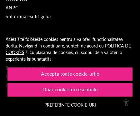
ANPC
Solutionarea litigiilor
CONT CLIENT
Acest site foloseste cookies pentru a va oferi functionalitatea
dorita. Navigand in continuare, sunteti de acord cu
POLITICA DE
Contul meu
COOKIES
si cu plasarea de cookies, cu scopul de a va oferi o
experienta imbunatatita.
Inregistrare
Recuperare parola
Accepta toate cookie-urile
Istoric comenzi
Produse favorite
Doar cookie-uri esentiale
PREFERINTE COOKIE-URI