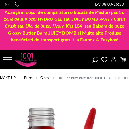
L-V 08:00-16:30
Adaugă în coșul de cumpărături o bucată de
Plasturi pentru
zona de sub ochi HYDRO GEL
sau
JUICY BOMB PARTY Cassis
Crush
sau
Ulei de buze, Hydra Kiss
104
sau
Balsam de buze
Glossy Butter Balm JUICY BOMB
și
Multe alte Produse
beneficiezi de transport gratuit la Fanbox & Easybox!
MAKE-UP
Buze
Gloss
Luciu de buze nuntator DROP GLASS CLOUD Wat