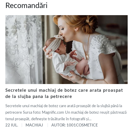
Recomandări
Secretele unui machiaj de botez care arata proaspat
de la slujba pana la petrecere
Secretele unui machiaj de botez care arată proaspăt de la slujbă până la
petrecere Sursa foto: Magnific.com Un machiaj de botez reușit păstrează
tenul proaspăt, definește trăsăturile în fotografii și...
22 IUL.
MACHIAJ
AUTOR: 1001COSMETICE