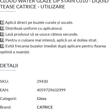
CLOUD WATER GLAZE LIP STAIN C010 · LIQUID
TEASE CATRICE - UTILIZARE
1️⃣ Aplică direct pe buzele curate și uscate.
2️⃣ Distribuie uniform cu aplicatorul.
3️⃣ Lasă produsul să se usuce câteva secunde.
4️⃣ Pentru o culoare mai intensă, aplică un al doilea strat.
5️⃣ Evită frecarea buzelor imediat după aplicare pentru fixarea
optimă a nuanței.
DETALII
SKU
29430
EAN
4059729632999
Categorii
Gloss
Brand
CATRICE