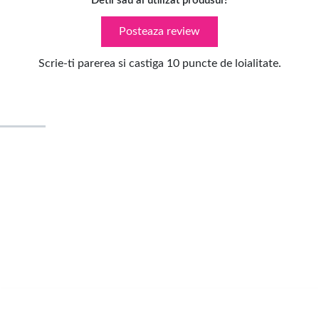
Detii sau ai utilizat produsul?
Posteaza review
Scrie-ti parerea si castiga 10 puncte de loialitate.