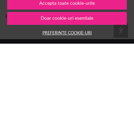
Accepta toate cookie-urile
Pe
1001cosmetice.ro
ai acces la o multime de produse
Doar cookie-uri esentiale
PREFERINTE COOKIE-URI
Numele tau
Email
Aboneaza-te