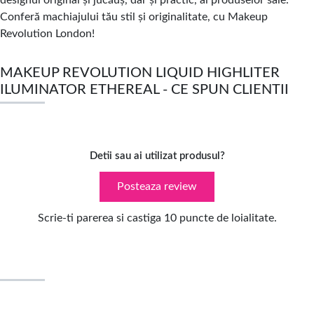
designul original și jucăuș, dar și practic, al produselor sale.
Conferă machiajului tău stil și originalitate, cu Makeup
Revolution London!
MAKEUP REVOLUTION LIQUID HIGHLITER
ILUMINATOR ETHEREAL - CE SPUN CLIENTII
Detii sau ai utilizat produsul?
Posteaza review
Scrie-ti parerea si castiga 10 puncte de loialitate.