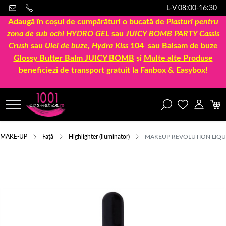
L-V 08:00-16:30
Adaugă în coșul de cumpărături o bucată de
Plasturi pentru
zona de sub ochi HYDRO GEL
sau
JUICY BOMB PARTY Cassis
Crush
sau
Ulei de buze, Hydra Kiss
104
sau
Balsam de buze
Glossy Butter Balm JUICY BOMB
și
Multe alte Produse
beneficiezi de transport gratuit la Fanbox & Easybox!
MAKE-UP
Față
Highlighter (Iluminator)
MAKEUP REVOLUTION LIQUI