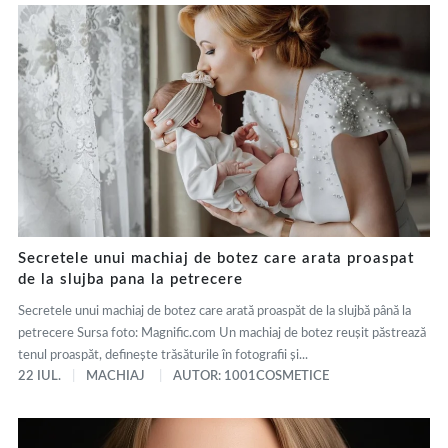
Secretele unui machiaj de botez care arata proaspat
de la slujba pana la petrecere
Secretele unui machiaj de botez care arată proaspăt de la slujbă până la
petrecere Sursa foto: Magnific.com Un machiaj de botez reușit păstrează
tenul proaspăt, definește trăsăturile în fotografii și...
22 IUL.
MACHIAJ
AUTOR: 1001COSMETICE