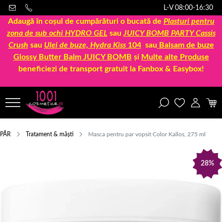
L-V 08:00-16:30
Adaugă în coșul de cumpărături o bucată de
Plasturi pentru
zona de sub ochi HYDRO GEL
sau
JUICY BOMB PARTY Cassis
Crush
sau
Ulei de buze, Hydra Kiss
104
sau
Balsam de buze
Glossy Butter Balm JUICY BOMB
și
Multe alte Produse
beneficiezi de transport gratuit la Fanbox & Easybox!
PĂR
Tratament & măști
Masca pentru par vopsit Color Kallos, 275 ml
28%