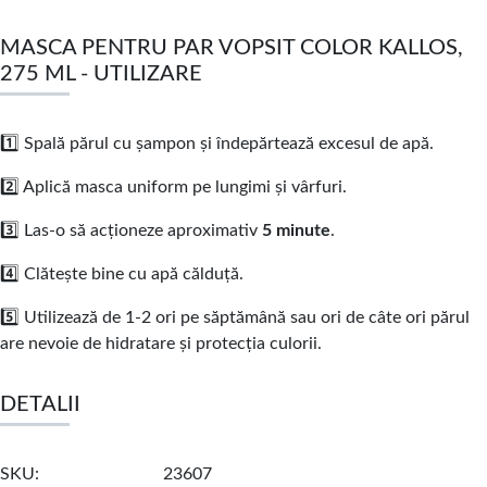
MASCA PENTRU PAR VOPSIT COLOR KALLOS,
275 ML - UTILIZARE
1️⃣ Spală părul cu șampon și îndepărtează excesul de apă.
2️⃣ Aplică masca uniform pe lungimi și vârfuri.
3️⃣ Las-o să acționeze aproximativ
5 minute
.
4️⃣ Clătește bine cu apă călduță.
5️⃣ Utilizează de 1-2 ori pe săptămână sau ori de câte ori părul
are nevoie de hidratare și protecția culorii.
DETALII
SKU
23607