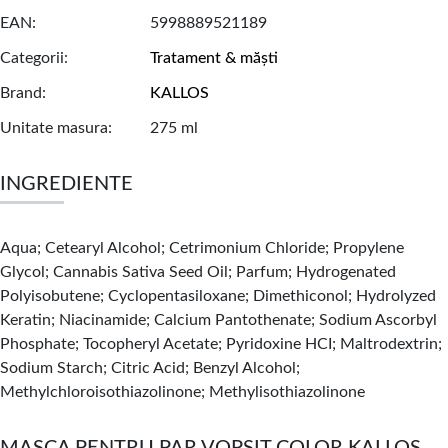
EAN
5998889521189
Categorii
Tratament & măști
Brand
KALLOS
Unitate masura
275 ml
INGREDIENTE
Aqua; Cetearyl Alcohol; Cetrimonium Chloride; Propylene
Glycol; Cannabis Sativa Seed Oil; Parfum; Hydrogenated
Polyisobutene; Cyclopentasiloxane; Dimethiconol; Hydrolyzed
Keratin; Niacinamide; Calcium Pantothenate; Sodium Ascorbyl
Phosphate; Tocopheryl Acetate; Pyridoxine HCI; Maltrodextrin;
Sodium Starch; Citric Acid; Benzyl Alcohol;
Methylchloroisothiazolinone; Methylisothiazolinone
MASCA PENTRU PAR VOPSIT COLOR KALLOS,