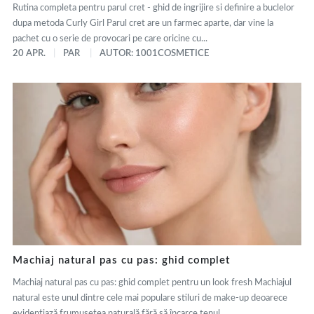
Rutina completa pentru parul cret - ghid de ingrijire si definire a buclelor
dupa metoda Curly Girl Parul cret are un farmec aparte, dar vine la
pachet cu o serie de provocari pe care oricine cu...
20 APR.
PAR
AUTOR: 1001COSMETICE
Machiaj natural pas cu pas: ghid complet
Machiaj natural pas cu pas: ghid complet pentru un look fresh Machiajul
natural este unul dintre cele mai populare stiluri de make-up deoarece
evidențiază frumusețea naturală fără să încarce tenul....