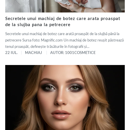
Secretele unui machiaj de botez care arata proaspat
de la slujba pana la petrecere
Secretele unui machiaj de botez care arată proaspăt de la slujbă până la
petrecere Sursa foto: Magnific.com Un machiaj de botez reușit păstrează
tenul proaspăt, definește trăsăturile în fotografii și...
22 IUL.
MACHIAJ
AUTOR: 1001COSMETICE