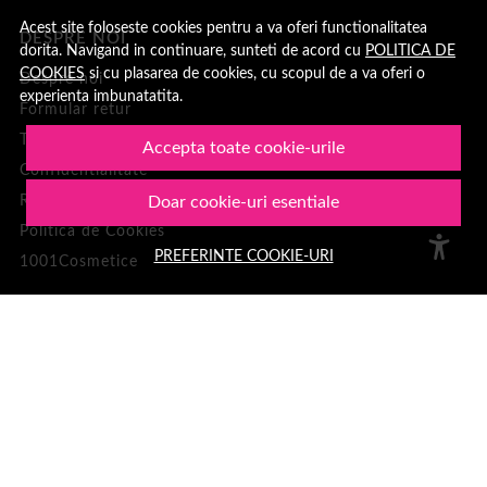
Acest site foloseste cookies pentru a va oferi functionalitatea
DESPRE NOI
dorita. Navigand in continuare, sunteti de acord cu
POLITICA DE
COOKIES
si cu plasarea de cookies, cu scopul de a va oferi o
Despre noi
experienta imbunatatita.
Formular retur
Termeni si conditii
Accepta toate cookie-urile
Confidentialitate
Recenzii clienți
Doar cookie-uri esentiale
Politica de Cookies
PREFERINTE COOKIE-URI
1001Cosmetice
PLATA SI LIVRARE
Cum cumpar
Loialitate
Cosul meu
Metode de plata