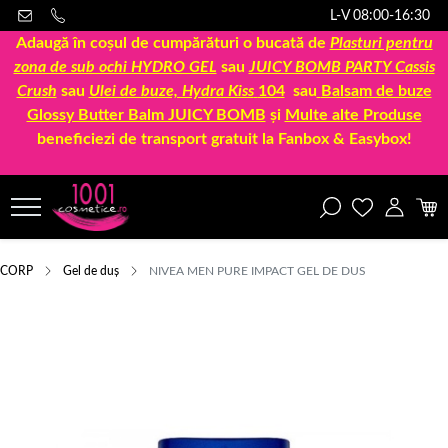
L-V 08:00-16:30
Adaugă în coșul de cumpărături o bucată de
Plasturi pentru
zona de sub ochi HYDRO GEL
sau
JUICY BOMB PARTY Cassis
Crush
sau
Ulei de buze, Hydra Kiss
104
sau
Balsam de buze
Glossy Butter Balm JUICY BOMB
și
Multe alte Produse
beneficiezi de transport gratuit la Fanbox & Easybox!
CORP
Gel de duș
NIVEA MEN PURE IMPACT GEL DE DUS