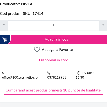
Producator
NIVEA
Cod produs - SKU
17414
−
+
Adauga in cos
Adauga la Favorite
Disponibil in stoc
L-V 08:00-
office@1001cosmetice.ro
0378119955
16:30
Cumparand acest produs primesti 10 puncte de loialitate.