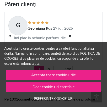
Păreri clienți
G
Georgiana Rus
29 iul. 2026
Imi plac la nebunie parfumurile
Acest site foloseste cookies pentru a va oferi functionalitatea
dorita. Navigand in continuare, sunteti de acord cu
POLITICA DE
COOKIES
si cu plasarea de cookies, cu scopul de a va oferi o
experienta imbunatatita.
1
2
...
100
Accepta toate cookie-urile
Doar cookie-uri esentiale
PREFERINTE COOKIE-URI
Pe
1001cosmetice.ro
ai acces la o multime de produse