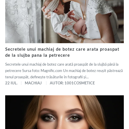
Secretele unui machiaj de botez care arata proaspat
de la slujba pana la petrecere
Secretele unui machiaj de botez care arată proaspăt de la slujbă până la
petrecere Sursa foto: Magnific.com Un machiaj de botez reușit păstrează
tenul proaspăt, definește trăsăturile în fotografii și...
22 IUL.
MACHIAJ
AUTOR: 1001COSMETICE