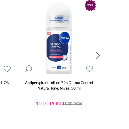
33%
LL ON
Antiperspirant roll-on 72h Derma Control
Antiperspirant 
Natural Tone, Nivea, 50 ml
Natur
10,00
RON
17,
15,00
RON