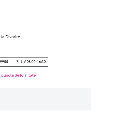
la Favorite
9955
L-V 08:00-16:30
puncte de loialitate.