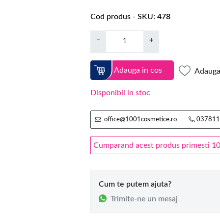
Cod produs - SKU
478
−
+
Adauga in cos
Adauga 
Disponibil in stoc
office@1001cosmetice.ro
037811
Cumparand acest produs primesti 10 
Cum te putem ajuta?
Trimite-ne un mesaj