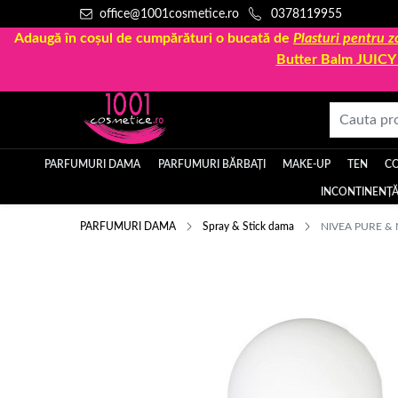
office@1001cosmetice.ro
0378119955
Adaugă în coșul de cumpărături o bucată de
Plasturi pentru
Butter Balm JUIC
PARFUMURI DAMA
PARFUMURI BĂRBAȚI
MAKE-UP
TEN
C
INCONTINENȚĂ
PARFUMURI DAMA
Spray & Stick dama
NIVEA PURE & 