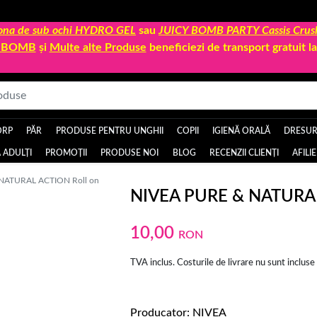
 zona de sub ochi HYDRO GEL
sau
JUICY BOMB PARTY Cassis Crus
Y BOMB
și
Multe alte Produse
beneficiezi de transport gratuit 
ORP
PĂR
PRODUSE PENTRU UNGHII
COPII
IGIENĂ ORALĂ
DRESURI
 ADULȚI
PROMOȚII
PRODUSE NOI
BLOG
RECENZII CLIENȚI
AFILI
NATURAL ACTION Roll on
NIVEA PURE & NATURAL
10,00
RON
TVA inclus. Costurile de livrare nu sunt incluse
Producator
NIVEA