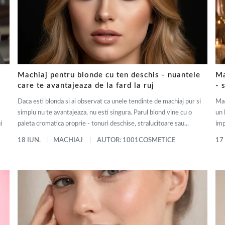
Machiaj pentru blonde cu ten deschis - nuantele
Ma
care te avantajeaza de la fard la ruj
- 
Daca esti blonda si ai observat ca unele tendinte de machiaj pur si
Mac
simplu nu te avantajeaza, nu esti singura. Parul blond vine cu o
un 
i
paleta cromatica proprie - tonuri deschise, stralucitoare sau...
imp
18 IUN.
MACHIAJ
AUTOR: 1001COSMETICE
17