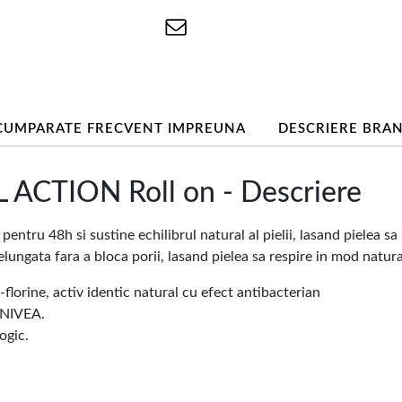
CUMPARATE FRECVENT IMPREUNA
DESCRIERE BRA
CTION Roll on - Descriere
tru 48h si sustine echilibrul natural al pielii, lasand pielea sa
lungata fara a bloca porii, lasand pielea sa respire in mod natura
o-florine, activ identic natural cu efect antibacterian
a NIVEA.
ogic.