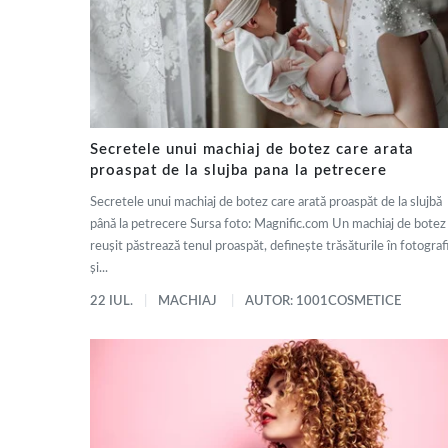
Secretele unui machiaj de botez care arata
proaspat de la slujba pana la petrecere
Secretele unui machiaj de botez care arată proaspăt de la slujbă
până la petrecere Sursa foto: Magnific.com Un machiaj de botez
reușit păstrează tenul proaspăt, definește trăsăturile în fotografi
și...
22 IUL.
MACHIAJ
AUTOR: 1001COSMETICE