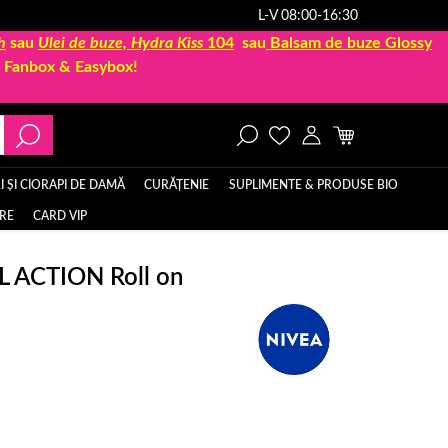
L-V 08:00-16:30
h
sau
Ulei de buze, Hydra Kiss
104
sau
Balsam de buze Glossy
la Fanbox & Easybox!
 ȘI CIORAPI DE DAMĂ
CURĂȚENIE
SUPLIMENTE & PRODUSE BIO
ERE
CARD VIP
 ACTION Roll on