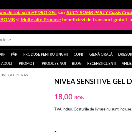
 zona de sub ochi HYDRO GEL
sau
JUICY BOMB PARTY Cassis Crus
Y BOMB
și
Multe alte Produse
beneficiezi de transport gratuit 
ORP
PĂR
PRODUSE PENTRU UNGHII
COPII
IGIENĂ ORALĂ
DRESURI
 ADULȚI
PROMOȚII
PRODUSE NOI
BLOG
RECENZII CLIENȚI
AFILI
TIVE GEL DE RAS
NIVEA SENSITIVE GEL 
18,00
RON
TVA inclus. Costurile de livrare nu sunt incluse