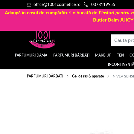
office@1001cosmetice.ro
0378119955
Adaugă în coșul de cumpărături o bucată de
Plasturi pentru
Butter Balm JUIC
PARFUMURI DAMA
PARFUMURI BĂRBAȚI
MAKE-UP
TEN
C
INCONTINENȚĂ
PARFUMURI BĂRBAȚI
Gel de ras & aparate
NIVEA SENSI