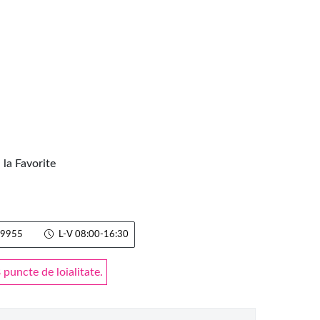
la Favorite
9955
L-V 08:00-16:30
puncte de loialitate.