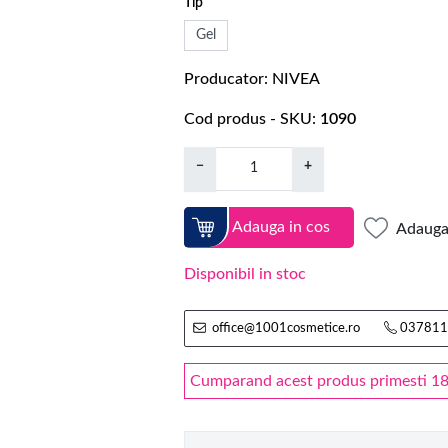
Tip
Gel
Producator
NIVEA
Cod produs - SKU
1090
−
+
Adauga in cos
Adauga 
Disponibil in stoc
office@1001cosmetice.ro
037811
Cumparand acest produs primesti 18 