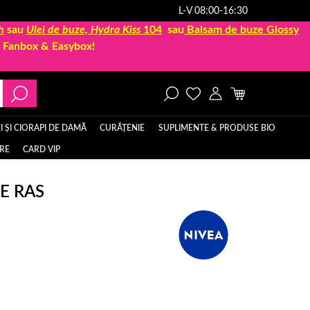
L-V 08:00-16:30
h
sau
Ulei de buze, Hydra Kiss
104
sau
Balsam de buze Glossy
la Fanbox & Easybox!
 ȘI CIORAPI DE DAMĂ
CURĂȚENIE
SUPLIMENTE & PRODUSE BIO
ERE
CARD VIP
DE RAS