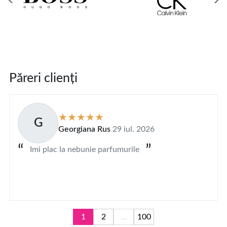
Păreri clienți
G
Georgiana Rus
29 iul. 2026
Imi plac la nebunie parfumurile
1
2
...
100