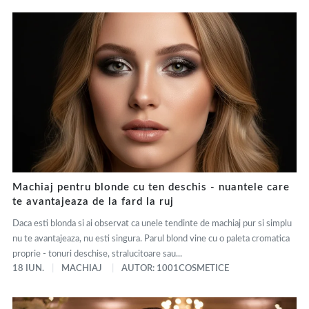
Machiaj pentru blonde cu ten deschis - nuantele care
te avantajeaza de la fard la ruj
Daca esti blonda si ai observat ca unele tendinte de machiaj pur si simplu
nu te avantajeaza, nu esti singura. Parul blond vine cu o paleta cromatica
proprie - tonuri deschise, stralucitoare sau...
18 IUN.
MACHIAJ
AUTOR: 1001COSMETICE