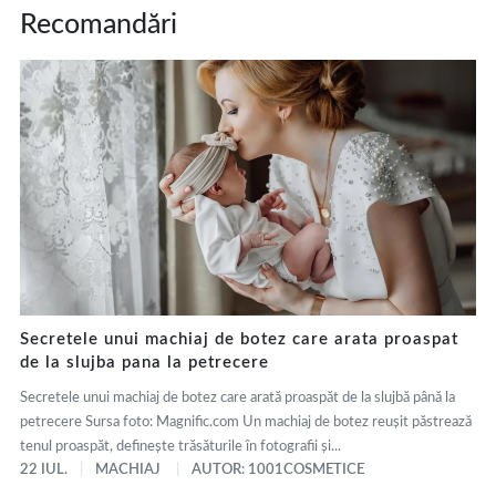
Recomandări
Secretele unui machiaj de botez care arata proaspat
de la slujba pana la petrecere
Secretele unui machiaj de botez care arată proaspăt de la slujbă până la
petrecere Sursa foto: Magnific.com Un machiaj de botez reușit păstrează
tenul proaspăt, definește trăsăturile în fotografii și...
22 IUL.
MACHIAJ
AUTOR: 1001COSMETICE