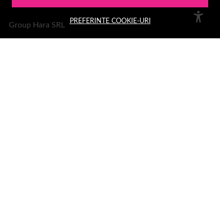
PREFERINTE COOKIE-URI
Group Hara SRL
Sediu:
Aleea Trandafirilor 2, Hateg, jud. Hunedoara
Telefon: 0378.11.99.55
Email:
office@1001cosmetice.ro
DESPRE NOI
Despre noi
Formular retur
Termeni si conditii
Confidentialitate
Recenzii clienți