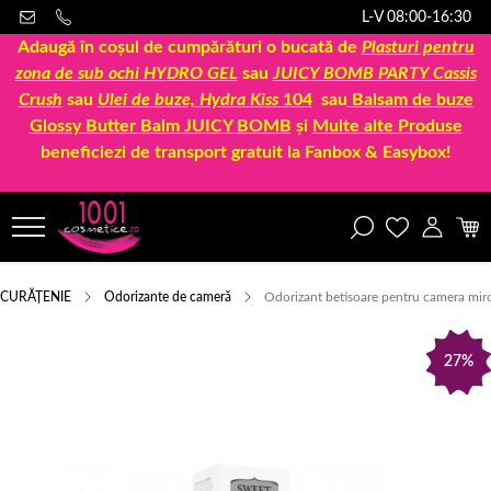
L-V 08:00-16:30
Adaugă în coșul de cumpărături o bucată de
Plasturi pentru
zona de sub ochi HYDRO GEL
sau
JUICY BOMB PARTY Cassis
Crush
sau
Ulei de buze, Hydra Kiss
104
sau
Balsam de buze
Glossy Butter Balm JUICY BOMB
și
Multe alte Produse
beneficiezi de transport gratuit la Fanbox & Easybox!
CURĂȚENIE
Odorizante de cameră
Odorizant betisoare pentru camera mi
27%