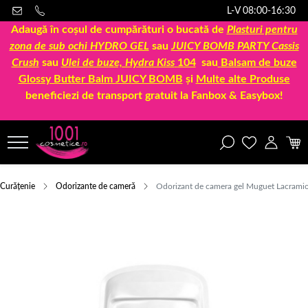
L-V 08:00-16:30
Adaugă în coșul de cumpărături o bucată de
Plasturi pentru
zona de sub ochi HYDRO GEL
sau
JUICY BOMB PARTY Cassis
Crush
sau
Ulei de buze, Hydra Kiss
104
sau
Balsam de buze
Glossy Butter Balm JUICY BOMB
și
Multe alte Produse
beneficiezi de transport gratuit la Fanbox & Easybox!
Curățenie
Odorizante de cameră
Odorizant de camera gel Muguet Lacramio