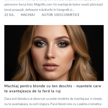
petrecere Sursa foto: Magnific.com Un machiaj de botez reușit păstrează
tenul proaspăt, definește trăsăturile în fotografii și...
22 IUL.
MACHIAJ
AUTOR: 1001COSMETICE
Machiaj pentru blonde cu ten deschis - nuantele care
te avantajeaza de la fard la ruj
Daca esti blonda si ai observat ca unele tendinte de machiaj pur si simplu
nu te avantajeaza, nu esti singura. Parul blond vine cu o paleta cromatica