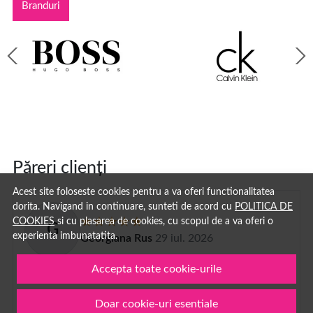
Branduri
Păreri clienți
Acest site foloseste cookies pentru a va oferi functionalitatea
dorita. Navigand in continuare, sunteti de acord cu
POLITICA DE
COOKIES
si cu plasarea de cookies, cu scopul de a va oferi o
G
experienta imbunatatita.
Georgiana Rus
29 iul. 2026
Imi plac la nebunie parfumurile
Accepta toate cookie-urile
Doar cookie-uri esentiale