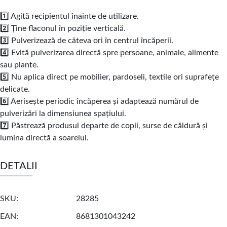
1️⃣ Agită recipientul înainte de utilizare.
2️⃣ Ține flaconul în poziție verticală.
3️⃣ Pulverizează de câteva ori în centrul încăperii.
4️⃣ Evită pulverizarea directă spre persoane, animale, alimente
sau plante.
5️⃣ Nu aplica direct pe mobilier, pardoseli, textile ori suprafețe
delicate.
6️⃣ Aerisește periodic încăperea și adaptează numărul de
pulverizări la dimensiunea spațiului.
7️⃣ Păstrează produsul departe de copii, surse de căldură și
lumina directă a soarelui.
DETALII
SKU
28285
EAN
8681301043242