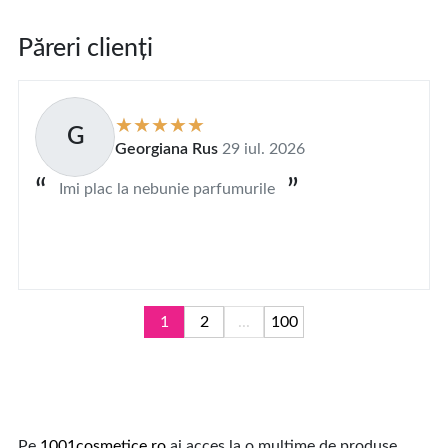
Păreri clienți
G
Georgiana Rus
29 iul. 2026
Imi plac la nebunie parfumurile
1
2
...
100
Pe
1001cosmetice.ro
ai acces la o multime de produse