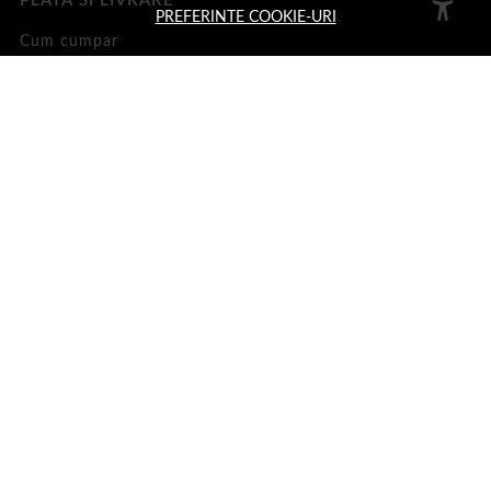
PLATA SI LIVRARE
PREFERINTE COOKIE-URI
Cum cumpar
Loialitate
Cosul meu
Metode de plata
Transport si retururi
ASISTENTA
Informatii legale
Contacteaza-ne
Intrebari frecvente
Harta site
ANPC
Solutionarea litigiilor