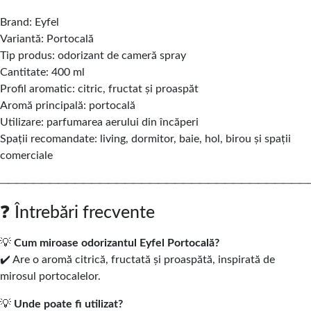
Brand: Eyfel
Variantă: Portocală
Tip produs: odorizant de cameră spray
Cantitate: 400 ml
Profil aromatic: citric, fructat și proaspăt
Aromă principală: portocală
Utilizare: parfumarea aerului din încăperi
Spații recomandate: living, dormitor, baie, hol, birou și spații
comerciale
─────────────────────────────────────
❓ Întrebări frecvente
💡
Cum miroase odorizantul Eyfel Portocală?
✔️ Are o aromă citrică, fructată și proaspătă, inspirată de
mirosul portocalelor.
💡
Unde poate fi utilizat?