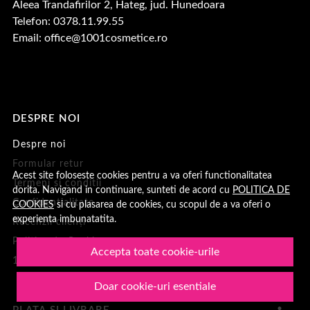
Aleea Trandafirilor 2, Hateg, jud. Hunedoara
Telefon: 0378.11.99.55
Email:
office@1001cosmetice.ro
DESPRE NOI
Despre noi
Formular retur
Acest site foloseste cookies pentru a va oferi functionalitatea
Termeni si conditii
dorita. Navigand in continuare, sunteti de acord cu
POLITICA DE
Confidentialitate
COOKIES
si cu plasarea de cookies, cu scopul de a va oferi o
experienta imbunatatita.
Recenzii clienți
Politica de Cookies
Accepta toate cookie-urile
1001Cosmetice
Doar cookie-uri esentiale