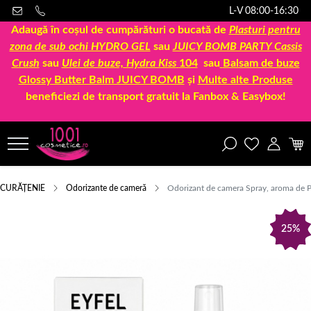
L-V 08:00-16:30
Adaugă în coșul de cumpărături o bucată de
Plasturi pentru
zona de sub ochi HYDRO GEL
sau
JUICY BOMB PARTY Cassis
Crush
sau
Ulei de buze, Hydra Kiss
104
sau
Balsam de buze
Glossy Butter Balm JUICY BOMB
și
Multe alte Produse
beneficiezi de transport gratuit la Fanbox & Easybox!
CURĂȚENIE
Odorizante de cameră
Odorizant de camera Spray, aroma de P
25%