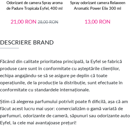
Odorizant de camera Spray aroma
Spray odorizant camera Relaxeen
de Padure Tropicala Eyfel, 400 ml
Aromatic Power Elix 300 ml
21,00
RON
13,00
RON
28,00
RON
DESCRIERE BRAND
Făcând din calitate prioritatea principală, la Eyfel se fabrică
produse care sunt în conformitate cu așteptările clienților,
echipa angajându-se să se asigure pe deplin că toate
operațiunile, de la producție la distribuție, sunt efectuate în
conformitate cu standardele internaționale.
Știm că alegerea parfumului potrivit poate fi dificilă, așa că am
făcut acest lucru mai ușor: comercializăm o gamă variată de
parfumuri, odorizante de cameră, săpunuri sau odorizante auto
Eyfel, la cele mai avantajoase prețuri!