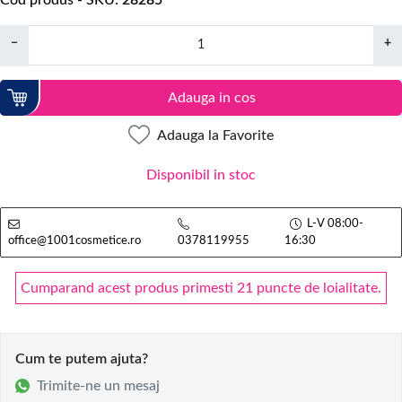
Cod produs - SKU
28285
−
+
Adauga in cos
Adauga la Favorite
Disponibil in stoc
L-V 08:00-
office@1001cosmetice.ro
0378119955
16:30
Cumparand acest produs primesti 21 puncte de loialitate.
Cum te putem ajuta?
Trimite-ne un mesaj