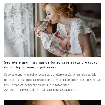
Secretele unui machiaj de botez care arata proaspat
de la slujba pana la petrecere
Secretele unui machiaj de botez care arată proaspăt de la slujbă până la
petrecere Sursa foto: Magnific.com Un machiaj de botez reușit păstrează
tenul proaspăt, definește trăsăturile în fotografii și...
22 IUL.
MACHIAJ
AUTOR: 1001COSMETICE