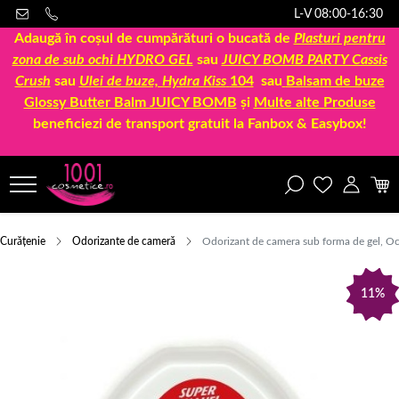
L-V 08:00-16:30
Adaugă în coșul de cumpărături o bucată de
Plasturi pentru
zona de sub ochi HYDRO GEL
sau
JUICY BOMB PARTY Cassis
Crush
sau
Ulei de buze, Hydra Kiss
104
sau
Balsam de buze
Glossy Butter Balm JUICY BOMB
și
Multe alte Produse
beneficiezi de transport gratuit la Fanbox & Easybox!
Curățenie
Odorizante de cameră
Odorizant de camera sub forma de gel, O
11%