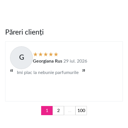
Păreri clienți
G
Georgiana Rus
29 iul. 2026
Imi plac la nebunie parfumurile
1
2
...
100