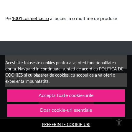
Pe
1001cosmetice.ro
ai acces la o multime de produse
Numele tau
Acest site foloseste cookies pentru a va oferi functionalitatea
dorita. Navigand in continuare, sunteti de acord cu
POLITICA DE
COOKIES
si cu plasarea de cookies, cu scopul de a va oferi o
Email
experienta imbunatatita.
Accepta toate cookie-urile
Aboneaza-te
Doar cookie-uri esentiale
PREFERINTE COOKIE-URI