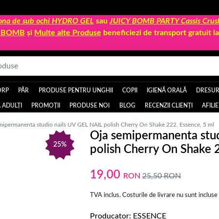
 zona de sub ochi HYDRO GEL
sau
JUICY BOMB PARTY Cassis Crus
Y BOMB
și
Multe alte Produse
beneficiezi de transport gratuit 
ORP
PĂR
PRODUSE PENTRU UNGHII
COPII
IGIENĂ ORALĂ
DRESURI
 ADULȚI
PROMOȚII
PRODUSE NOI
BLOG
RECENZII CLIENȚI
AFILI
mipermanenta studio nails UV GEL NAIL polish Cherry On Shake 222, Essence, 5 ml
Oja semipermanenta stud
25%
polish Cherry On Shake 2
19,00
RON
25,50
RON
TVA inclus. Costurile de livrare nu sunt incluse
Producator
ESSENCE