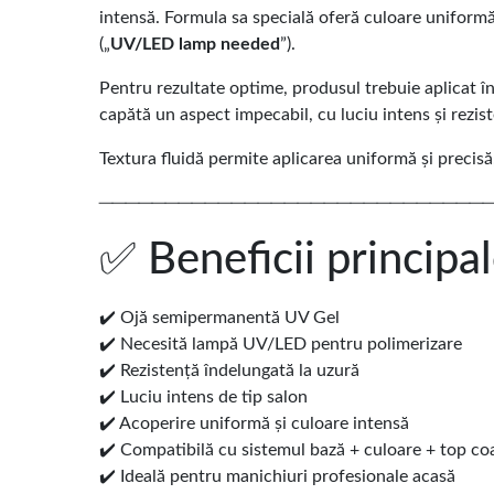
intensă. Formula sa specială oferă culoare uniformă 
(„
UV/LED lamp needed
”).
Pentru rezultate optime, produsul trebuie aplicat î
capătă un aspect impecabil, cu luciu intens și rezis
Textura fluidă permite aplicarea uniformă și precisă
─────────────────────────────
✅ Beneficii principa
✔️ Ojă semipermanentă UV Gel
✔️ Necesită lampă UV/LED pentru polimerizare
✔️ Rezistență îndelungată la uzură
✔️ Luciu intens de tip salon
✔️ Acoperire uniformă și culoare intensă
✔️ Compatibilă cu sistemul bază + culoare + top co
✔️ Ideală pentru manichiuri profesionale acasă