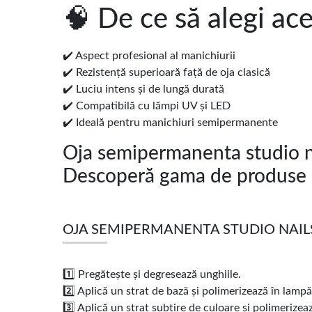
🧠 De ce să alegi ac
✔️ Aspect profesional al manichiurii
✔️ Rezistență superioară față de oja clasică
✔️ Luciu intens și de lungă durată
✔️ Compatibilă cu lămpi UV și LED
✔️ Ideală pentru manichiuri semipermanente
Oja semipermanenta studio n
Descoperă gama de produse 
OJA SEMIPERMANENTA STUDIO NAILS 
1️⃣ Pregătește și degresează unghiile.
2️⃣ Aplică un strat de bază și polimerizează în lam
3️⃣ Aplică un strat subțire de culoare și polimerizea