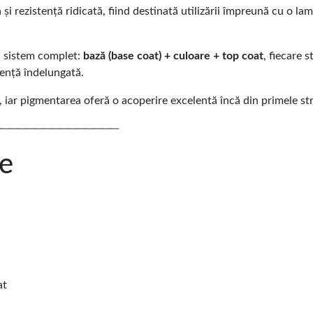
și rezistență ridicată, fiind destinată utilizării împreună cu o l
n sistem complet:
bază (base coat) + culoare + top coat
, fiecare 
tență îndelungată.
, iar pigmentarea oferă o acoperire excelentă încă din primele str
───────────────
le
at