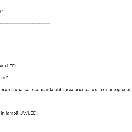
.”
───────────────
e
sau LED.
oat?
 profesional se recomandă utilizarea unei baze și a unui top coat
e în lampă UV/LED.
───────────────