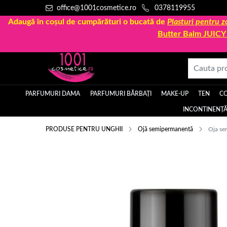
office@1001cosmetice.ro
0378119955
Adaugă în coșul de cumpărături o bucată de
Plasturi pentru
Butter Balm JUIC
PARFUMURI DAMA
PARFUMURI BĂRBAȚI
MAKE-UP
TEN
C
INCONTINENȚĂ
PRODUSE PENTRU UNGHII
Ojă semipermanentă
Oja se