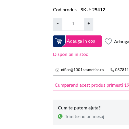
Cod produs - SKU
29412
−
+
Adauga in cos
Adauga 
Disponibil in stoc
office@1001cosmetice.ro
037811
Cumparand acest produs primesti 19 
Cum te putem ajuta?
Trimite-ne un mesaj