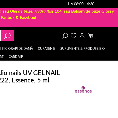
L-V 08:00-16:30
h
sau
Ulei de buze, Hydra Kiss
104
sau
Balsam de buze Glossy
la Fanbox & Easybox!
 ȘI CIORAPI DE DAMĂ
CURĂȚENIE
SUPLIMENTE & PRODUSE BIO
ERE
CARD VIP
io nails UV GEL NAIL
22, Essence, 5 ml