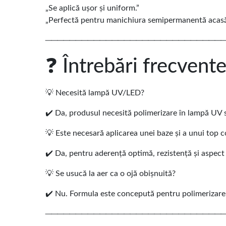
„Se aplică ușor și uniform.”
„Perfectă pentru manichiura semipermanentă acasă
─────────────────────────────
❓ Întrebări frecvent
💡 Necesită lampă UV/LED?
✔️ Da, produsul necesită polimerizare în lampă UV 
💡 Este necesară aplicarea unei baze și a unui top c
✔️ Da, pentru aderență optimă, rezistență și aspect
💡 Se usucă la aer ca o ojă obișnuită?
✔️ Nu. Formula este concepută pentru polimerizar
─────────────────────────────