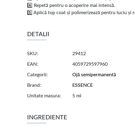
4️⃣ Repetă pentru o acoperire mai intensă.
5️⃣ Aplică top coat și polimerizează pentru luciu și
DETALII
SKU
29412
EAN
4059729597960
Categorii
Ojă semipermanentă
Brand
ESSENCE
Unitate masura
5 ml
INGREDIENTE