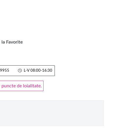
la Favorite
9955
L-V 08:00-16:30
puncte de loialitate.