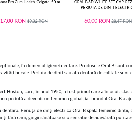
tara Pro Gum Health, Colgate, 50 m
ORAL B 3D WHITE SET CAP-RE
PERIUTA DE DINTI ELECTRI
17,00
RON
60,00
RON
19,32
RON
28,47
RON
xcepționale, în domeniul igienei dentare. Produsele Oral B sunt c
ii cavități bucale. Periuța de dinți sau ața dentară de calitate su
t Huston, care, în anul 1950, a fost primul care a înlocuit clasice
 Noua periuță a devenit un fenomen global, iar brandul Oral B a aj
 dentară. Periuța de dinți electrică Oral B spală temeinic dinții, 
nți fără carii, gingii sănătoase și o senzație de adevărată puritat