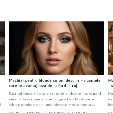
Machiaj pentru blonde cu ten deschis - nuantele
Ma
care te avantajeaza de la fard la ruj
- 
Daca esti blonda si ai observat ca unele tendinte de machiaj pur si
Mac
simplu nu te avantajeaza, nu esti singura. Parul blond vine cu o
un 
i
paleta cromatica proprie - tonuri deschise, stralucitoare sau...
imp