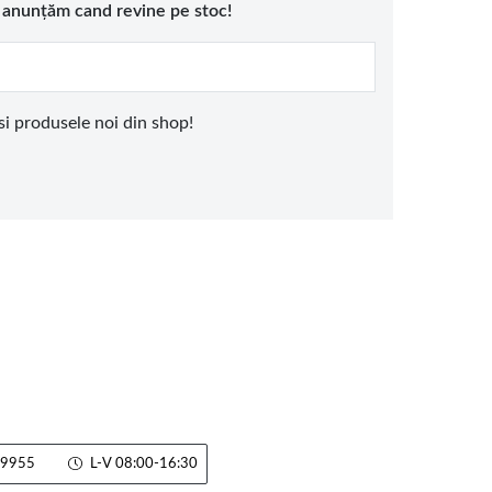
e anunțăm cand revine pe stoc!
 si produsele noi din shop!
9955
L-V 08:00-16:30