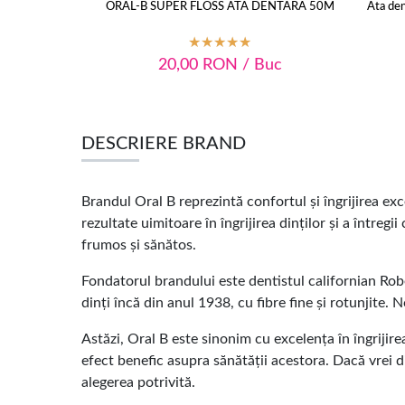
ORAL-B SUPER FLOSS ATA DENTARA 50M
Ata den
20,00
RON
/ Buc
DESCRIERE BRAND
Brandul Oral B reprezintă confortul și îngrijirea e
rezultate uimitoare în îngrijirea dinților și a întreg
frumos şi sănătos.
Fondatorul brandului este dentistul californian Rober
dinți încă din anul 1938, cu fibre fine și rotunjite.
Astăzi, Oral B este sinonim cu excelența în îngrijirea
efect benefic asupra sănătății acestora. Dacă vrei di
alegerea potrivită.