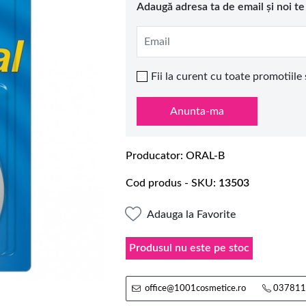
Adaugă adresa ta de email și noi t
Email
Fii la curent cu toate promotiile
Anunta-ma
Producator
ORAL-B
Cod produs - SKU
13503
Adauga la Favorite
Produsul nu este pe stoc
office@1001cosmetice.ro
037811