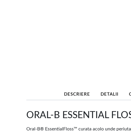
DESCRIERE
DETALII
ORAL-B ESSENTIAL FLOS
Oral-B® EssentialFloss™ curata acolo unde periuta d