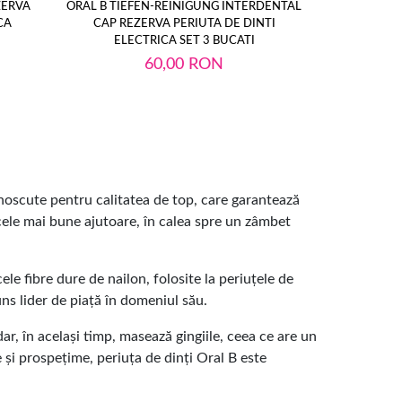
ZERVA
ORAL B TIEFEN-REINIGUNG INTERDENTAL
Pachet igiena
CA
CAP REZERVA PERIUTA DE DINTI
Repair +
ELECTRICA SET 3 BUCATI
60,00
RON
unoscute pentru calitatea de top, care garantează
nt cele mai bune ajutoare, în calea spre un zâmbet
le fibre dure de nailon, folosite la periuțele de
uns lider de piață în domeniul său.
dar, în același timp, masează gingiile, ceea ce are un
e și prospețime, periuța de dinți Oral B este