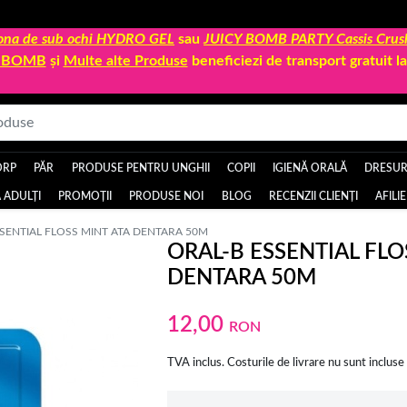
 zona de sub ochi HYDRO GEL
sau
JUICY BOMB PARTY Cassis Crus
Y BOMB
și
Multe alte Produse
beneficiezi de transport gratuit 
ORP
PĂR
PRODUSE PENTRU UNGHII
COPII
IGIENĂ ORALĂ
DRESURI
 ADULȚI
PROMOȚII
PRODUSE NOI
BLOG
RECENZII CLIENȚI
AFILI
SENTIAL FLOSS MINT ATA DENTARA 50M
ORAL-B ESSENTIAL FLO
DENTARA 50M
12,00
RON
TVA inclus. Costurile de livrare nu sunt incluse