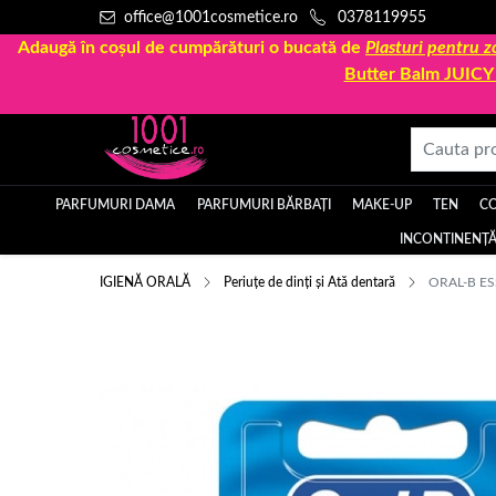
office@1001cosmetice.ro
0378119955
Adaugă în coșul de cumpărături o bucată de
Plasturi pentru
Butter Balm JUIC
PARFUMURI DAMA
PARFUMURI BĂRBAȚI
MAKE-UP
TEN
C
INCONTINENȚĂ
IGIENĂ ORALĂ
Periuțe de dinți și Ată dentară
ORAL-B ES