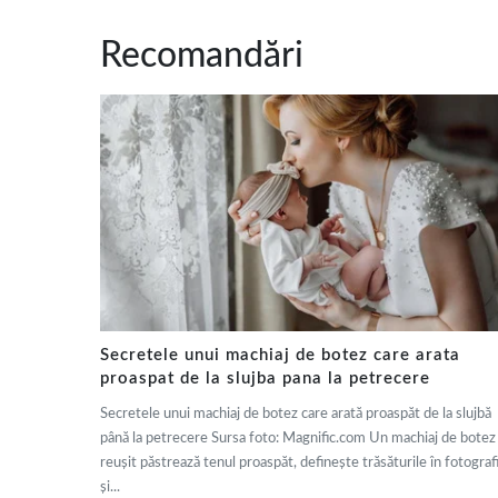
Recomandări
Secretele unui machiaj de botez care arata
proaspat de la slujba pana la petrecere
Secretele unui machiaj de botez care arată proaspăt de la slujbă
până la petrecere Sursa foto: Magnific.com Un machiaj de botez
reușit păstrează tenul proaspăt, definește trăsăturile în fotografi
și...