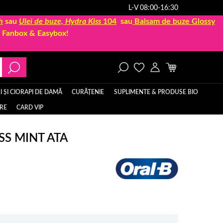
L-V 08:00-16:30
h
sau
Ulei de buze, Hydra Kiss
104
sau
Balsam de buze Glossy
la Fanbox & Easybox!
 ȘI CIORAPI DE DAMĂ
CURĂȚENIE
SUPLIMENTE & PRODUSE BIO
ERE
CARD VIP
SS MINT ATA