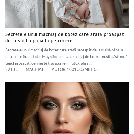
Secretele unui machiaj de botez care arata proaspat
de la slujba pana la petrecere
Secretele unui machiaj de botez care arată proaspăt de la slujbă până la
petrecere Sursa foto: Magnific.com Un machiaj de botez reușit păstrează
tenul proaspăt, definește trăsăturile în fotografii și...
22 IUL.
MACHIAJ
AUTOR: 1001COSMETICE