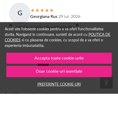
G
Georgiana Rus
29 iul. 2026
Imi plac la nebunie parfumurile
Acest site foloseste cookies pentru a va oferi functionalitatea
dorita. Navigand in continuare, sunteti de acord cu
POLITICA DE
COOKIES
si cu plasarea de cookies, cu scopul de a va oferi o
experienta imbunatatita.
Accepta toate cookie-urile
1
2
...
100
Doar cookie-uri esentiale
PREFERINTE COOKIE-URI
Pe
1001cosmetice.ro
ai acces la o multime de produse