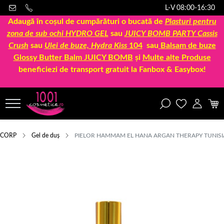
L-V 08:00-16:30
Adaugă în coșul de cumpărături o bucată de
Plasturi pentru
zona de sub ochi HYDRO GEL
sau
JUICY BOMB PARTY Cassis
Crush
sau
Ulei de buze, Hydra Kiss
104
sau
Balsam de buze
Glossy Butter Balm JUICY BOMB
și
Multe alte Produse
beneficiezi de transport gratuit la Fanbox & Easybox!
CORP
Gel de duș
PIELOR HAMMAM EL HANA ARGAN THERAPY TUNISI