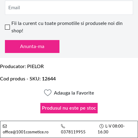
Email
Fii la curent cu toate promotiile si produsele noi din
shop!
Anunta-ma
Producator
PIELOR
Cod produs - SKU
12644
Adauga la Favorite
Produsul nu este pe stoc
L-V 08:00-
office@1001cosmetice.ro
0378119955
16:30