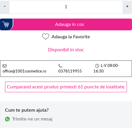
−
+
Adauga in cos
Adauga la Favorite
Disponibil in stoc
L-V 08:00-
office@1001cosmetice.ro
0378119955
16:30
Cumparand acest produs primesti 61 puncte de loialitate.
Cum te putem ajuta?
Trimite-ne un mesaj