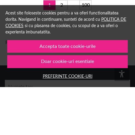
1
2
...
100
Acest site foloseste cookies pentru a va oferi functionalitatea
dorita. Navigand in continuare, sunteti de acord cu
POLITICA DE
COOKIES
si cu plasarea de cookies, cu scopul de a va oferi o
experienta imbunatatita.
Pe
1001cosmetice.ro
ai acces la o multime de produse
Accepta toate cookie-urile
Doar cookie-uri esentiale
PREFERINTE COOKIE-URI
Numele tau
Email
Aboneaza-te