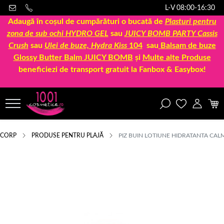
L-V 08:00-16:30
Adaugă în coșul de cumpărături o bucată de
Plasturi pentru
zona de sub ochi HYDRO GEL
sau
JUICY BOMB PARTY Cassis
Crush
sau
Ulei de buze, Hydra Kiss
104
sau
Balsam de buze
Glossy Butter Balm JUICY BOMB
și
Multe alte Produse
beneficiezi de transport gratuit la Fanbox & Easybox!
CORP
PRODUSE PENTRU PLAJĂ
PIZ BUIN LOTIUNE HIDRATANTA CA