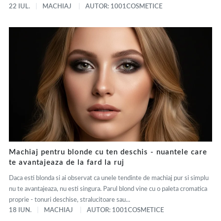
22 IUL.
MACHIAJ
AUTOR: 1001COSMETICE
Machiaj pentru blonde cu ten deschis - nuantele care
te avantajeaza de la fard la ruj
Daca esti blonda si ai observat ca unele tendinte de machiaj pur si simplu
nu te avantajeaza, nu esti singura. Parul blond vine cu o paleta cromatica
proprie - tonuri deschise, stralucitoare sau...
18 IUN.
MACHIAJ
AUTOR: 1001COSMETICE