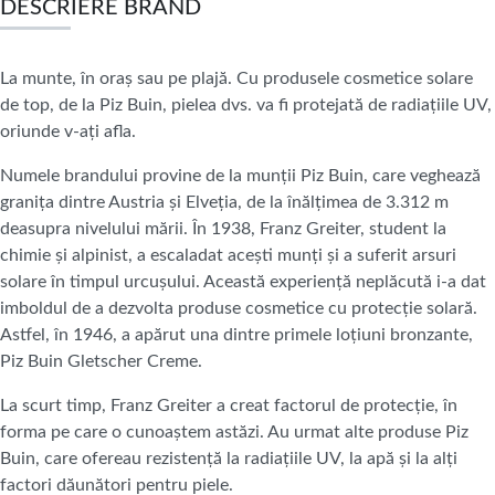
DESCRIERE BRAND
La munte, în oraș sau pe plajă. Cu produsele cosmetice solare
de top, de la Piz Buin, pielea dvs. va fi protejată de radiațiile UV,
oriunde v-ați afla.
Numele brandului provine de la munții Piz Buin, care veghează
granița dintre Austria și Elveția, de la înălțimea de 3.312 m
deasupra nivelului mării. În 1938, Franz Greiter, student la
chimie și alpinist, a escaladat acești munți și a suferit arsuri
solare în timpul urcușului. Această experiență neplăcută i-a dat
imboldul de a dezvolta produse cosmetice cu protecție solară.
Astfel, în 1946, a apărut una dintre primele loțiuni bronzante,
Piz Buin Gletscher Creme.
La scurt timp, Franz Greiter a creat factorul de protecție, în
forma pe care o cunoaștem astăzi. Au urmat alte produse Piz
Buin, care ofereau rezistență la radiațiile UV, la apă și la alți
factori dăunători pentru piele.