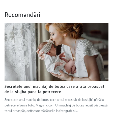
Recomandări
Secretele unui machiaj de botez care arata proaspat
de la slujba pana la petrecere
Secretele unui machiaj de botez care arată proaspăt de la slujbă până la
petrecere Sursa foto: Magnific.com Un machiaj de botez reușit păstrează
tenul proaspăt, definește trăsăturile în fotografii și...