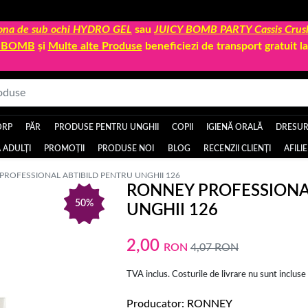
 zona de sub ochi HYDRO GEL
sau
JUICY BOMB PARTY Cassis Crus
Y BOMB
și
Multe alte Produse
beneficiezi de transport gratuit 
ORP
PĂR
PRODUSE PENTRU UNGHII
COPII
IGIENĂ ORALĂ
DRESURI
 ADULȚI
PROMOȚII
PRODUSE NOI
BLOG
RECENZII CLIENȚI
AFILI
PROFESSIONAL ABTIBILD PENTRU UNGHII 126
RONNEY PROFESSIONA
50%
UNGHII 126
2023
2,00
RON
4,07
RON
TVA inclus. Costurile de livrare nu sunt incluse
Producator
RONNEY