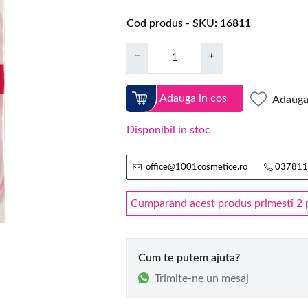
Cod produs - SKU
16811
−
+
Adauga in cos
Adauga 
Disponibil in stoc
office@1001cosmetice.ro
037811
Cumparand acest produs primesti 2 pu
Cum te putem ajuta?
Trimite-ne un mesaj