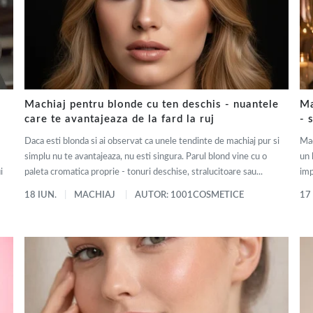
Machiaj pentru blonde cu ten deschis - nuantele
Ma
care te avantajeaza de la fard la ruj
- 
Daca esti blonda si ai observat ca unele tendinte de machiaj pur si
Mac
simplu nu te avantajeaza, nu esti singura. Parul blond vine cu o
un 
i
paleta cromatica proprie - tonuri deschise, stralucitoare sau...
imp
18 IUN.
MACHIAJ
AUTOR: 1001COSMETICE
17