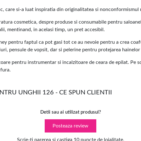
 care si-a luat inspiratia din originalitatea si nonconformismul
ratura cosmetica, despre produse si consumabile pentru saloane
lii, mentinand, in acelasi timp, un pret accesibil.
ey pentru faptul ca pot gasi tot ce au nevoie pentru a crea coafuri
uri, pensule de vopsit, dar si pelerine pentru protejarea hainelor 
are pentru instrumentar si incalzitoare de ceara de epilat. Pe scu
afura.
TRU UNGHII 126 - CE SPUN CLIENTII
Detii sau ai utilizat produsul?
Posteaza review
Scrie-ti parerea si castiga 10 puncte de loialitate.