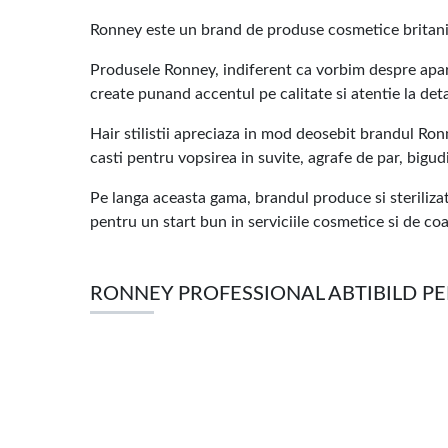
Ronney este un brand de produse cosmetice britanic,
Produsele Ronney, indiferent ca vorbim despre apa
create punand accentul pe calitate si atentie la deta
Hair stilistii apreciaza in mod deosebit brandul Ronn
casti pentru vopsirea in suvite, agrafe de par, bigudi
Pe langa aceasta gama, brandul produce si sterilizato
pentru un start bun in serviciile cosmetice si de co
RONNEY PROFESSIONAL ABTIBILD PEN