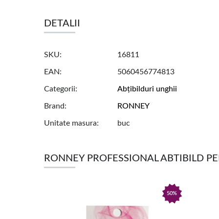
DETALII
SKU
16811
EAN
5060456774813
Categorii
Abțibilduri unghii
Brand
RONNEY
Unitate masura
buc
RONNEY PROFESSIONAL ABTIBILD P
50%