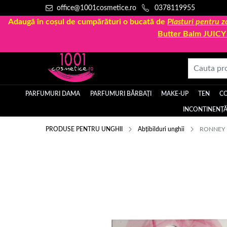
office@1001cosmetice.ro
0378119955
Adaugă în coșul de cumpărături o bucată de
Plasturi pentru
Butter Balm JUIC
PARFUMURI DAMA
PARFUMURI BĂRBAȚI
MAKE-UP
TEN
C
INCONTINENȚĂ
PRODUSE PENTRU UNGHII
Abțibilduri unghii
RONNEY 