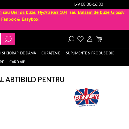
L-V 08:00-16:30
h
sau
Ulei de buze, Hydra Kiss
104
sau
Balsam de buze Glossy
la Fanbox & Easybox!
 ȘI CIORAPI DE DAMĂ
CURĂȚENIE
SUPLIMENTE & PRODUSE BIO
ERE
CARD VIP
L ABTIBILD PENTRU