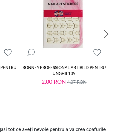
 PENTRU
RONNEY PROFESSIONAL ABTIBILD PENTRU
RONNEY PROF
UNGHII 139
2,00
RON
2,
4,07
RON
asi tot ce aveți nevoie pentru a va crea coafurile