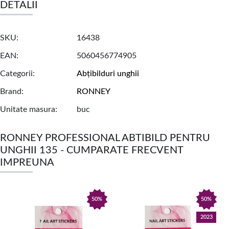
DETALII
SKU
16438
EAN
5060456774905
Categorii
Abțibilduri unghii
Brand
RONNEY
Unitate masura
buc
RONNEY PROFESSIONAL ABTIBILD PENTRU
UNGHII 135 - CUMPARATE FRECVENT
IMPREUNA
50%
50%
2023