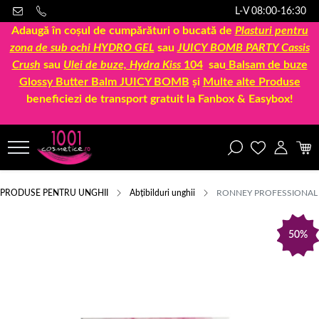
L-V 08:00-16:30
Adaugă în coșul de cumpărături o bucată de
Plasturi pentru
zona de sub ochi HYDRO GEL
sau
JUICY BOMB PARTY Cassis
Crush
sau
Ulei de buze, Hydra Kiss
104
sau
Balsam de buze
Glossy Butter Balm JUICY BOMB
și
Multe alte Produse
beneficiezi de transport gratuit la Fanbox & Easybox!
PRODUSE PENTRU UNGHII
Abțibilduri unghii
RONNEY PROFESSIONAL 
50%
2023