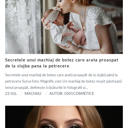
Secretele unui machiaj de botez care arata proaspat
de la slujba pana la petrecere
Secretele unui machiaj de botez care arată proaspăt de la slujbă până la
petrecere Sursa foto: Magnific.com Un machiaj de botez reușit păstrează
tenul proaspăt, definește trăsăturile în fotografii și...
22 IUL.
MACHIAJ
AUTOR: 1001COSMETICE