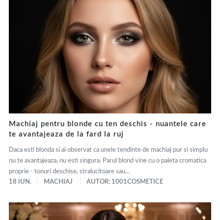
Machiaj pentru blonde cu ten deschis - nuantele care
te avantajeaza de la fard la ruj
Daca esti blonda si ai observat ca unele tendinte de machiaj pur si simplu
nu te avantajeaza, nu esti singura. Parul blond vine cu o paleta cromatica
proprie - tonuri deschise, stralucitoare sau...
18 IUN.
MACHIAJ
AUTOR: 1001COSMETICE