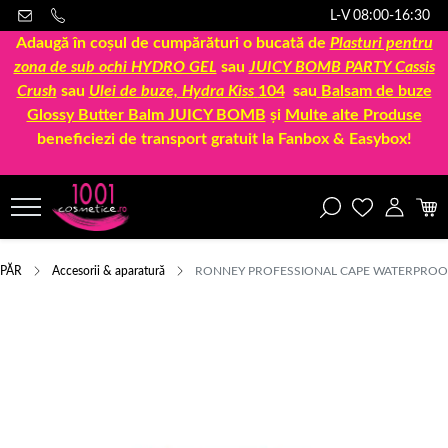
L-V 08:00-16:30
Adaugă în coșul de cumpărături o bucată de
Plasturi pentru
zona de sub ochi HYDRO GEL
sau
JUICY BOMB PARTY Cassis
Crush
sau
Ulei de buze, Hydra Kiss
104
sau
Balsam de buze
Glossy Butter Balm JUICY BOMB
și
Multe alte Produse
beneficiezi de transport gratuit la Fanbox & Easybox!
PĂR
Accesorii & aparatură
RONNEY PROFESSIONAL CAPE WATERPROOF