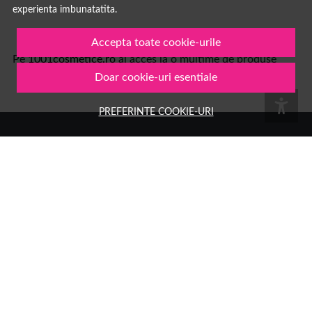
experienta imbunatatita.
Accepta toate cookie-urile
Pe
1001cosmetice.ro
ai acces la o multime de produse
Doar cookie-uri esentiale
PREFERINTE COOKIE-URI
Numele tau
Email
Aboneaza-te