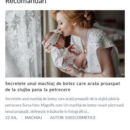
Recomandări
Secretele unui machiaj de botez care arata proaspat
de la slujba pana la petrecere
Secretele unui machiaj de botez care arată proaspăt de la slujbă până la
petrecere Sursa foto: Magnific.com Un machiaj de botez reușit păstrează
tenul proaspăt, definește trăsăturile în fotografii și...
22 IUL.
MACHIAJ
AUTOR: 1001COSMETICE