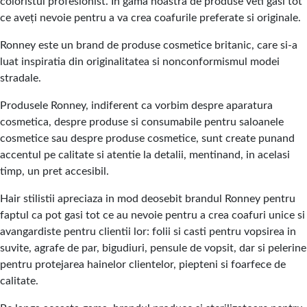
coloristul profesionist. In gama noastra de produse veti gasi tot
ce aveți nevoie pentru a va crea coafurile preferate si originale.
Ronney este un brand de produse cosmetice britanic, care si-a
luat inspiratia din originalitatea si nonconformismul modei
stradale.
Produsele Ronney, indiferent ca vorbim despre aparatura
cosmetica, despre produse si consumabile pentru saloanele
cosmetice sau despre produse cosmetice, sunt create punand
accentul pe calitate si atentie la detalii, mentinand, in acelasi
timp, un pret accesibil.
Hair stilistii apreciaza in mod deosebit brandul Ronney pentru
faptul ca pot gasi tot ce au nevoie pentru a crea coafuri unice si
avangardiste pentru clientii lor: folii si casti pentru vopsirea in
suvite, agrafe de par, bigudiuri, pensule de vopsit, dar si pelerine
pentru protejarea hainelor clientelor, piepteni si foarfece de
calitate.