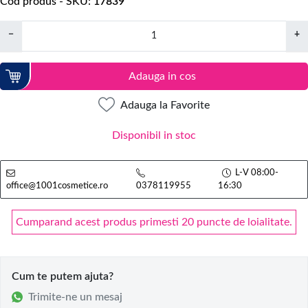
Cod produs - SKU
17839
−
+
Adauga in cos
Adauga la Favorite
Disponibil in stoc
L-V 08:00-
office@1001cosmetice.ro
0378119955
16:30
Cumparand acest produs primesti 20 puncte de loialitate.
Cum te putem ajuta?
Trimite-ne un mesaj