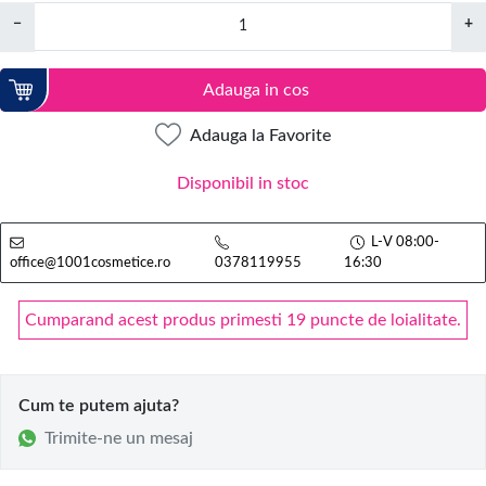
−
+
Adauga in cos
Adauga la Favorite
Disponibil in stoc
L-V 08:00-
office@1001cosmetice.ro
0378119955
16:30
Cumparand acest produs primesti 19 puncte de loialitate.
Cum te putem ajuta?
Trimite-ne un mesaj