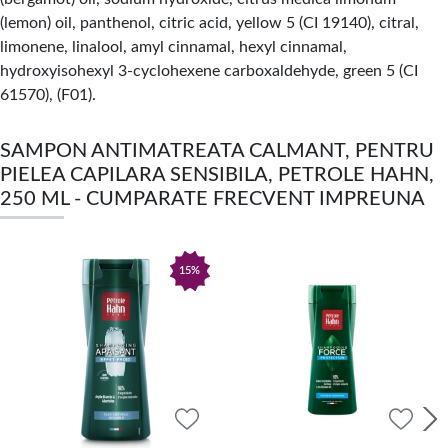
(lemon) oil, panthenol, citric acid, yellow 5 (CI 19140), citral,
limonene, linalool, amyl cinnamal, hexyl cinnamal,
hydroxyisohexyl 3-cyclohexene carboxaldehyde, green 5 (CI
61570), (F01).
SAMPON ANTIMATREATA CALMANT, PENTRU
PIELEA CAPILARA SENSIBILA, PETROLE HAHN,
250 ML - CUMPARATE FRECVENT IMPREUNA
15%