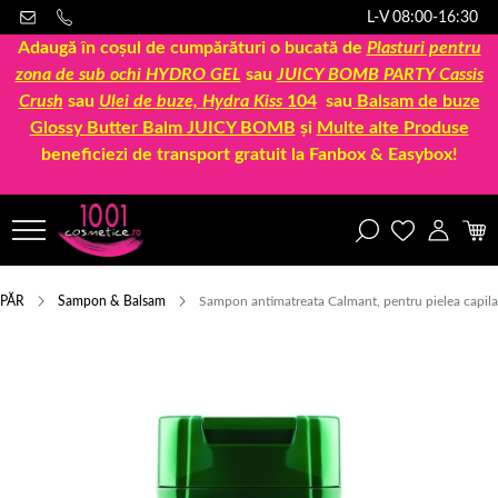
L-V 08:00-16:30
Adaugă în coșul de cumpărături o bucată de
Plasturi pentru
zona de sub ochi HYDRO GEL
sau
JUICY BOMB PARTY Cassis
Crush
sau
Ulei de buze, Hydra Kiss
104
sau
Balsam de buze
Glossy Butter Balm JUICY BOMB
și
Multe alte Produse
beneficiezi de transport gratuit la Fanbox & Easybox!
PĂR
Sampon & Balsam
Sampon antimatreata Calmant, pentru pielea capilar