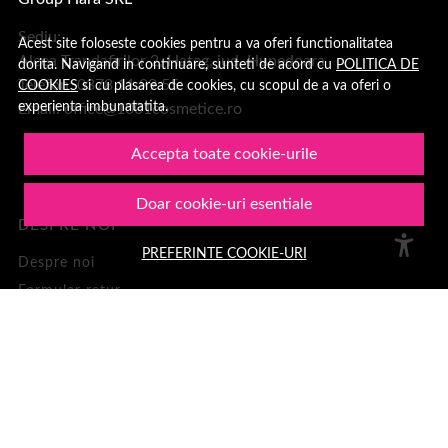
Sediu:
Acest site foloseste cookies pentru a va oferi functionalitatea
Aleea Trandafirilor 2, Hateg, jud. Hunedoara
dorita. Navigand in continuare, sunteti de acord cu
POLITICA DE
Telefon: 0378.11.99.55
COOKIES
si cu plasarea de cookies, cu scopul de a va oferi o
experienta imbunatatita.
Email:
office@1001cosmetice.ro
Accepta toate cookie-urile
Doar cookie-uri esentiale
DESPRE NOI
PREFERINTE COOKIE-URI
Despre noi
Formular retur
Termeni si conditii
Confidentialitate
Recenzii clienți
Politica de Cookies
1001Cosmetice