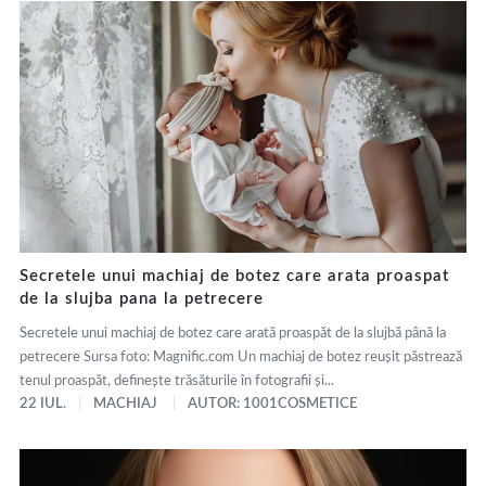
Secretele unui machiaj de botez care arata proaspat
de la slujba pana la petrecere
Secretele unui machiaj de botez care arată proaspăt de la slujbă până la
petrecere Sursa foto: Magnific.com Un machiaj de botez reușit păstrează
tenul proaspăt, definește trăsăturile în fotografii și...
22 IUL.
MACHIAJ
AUTOR: 1001COSMETICE