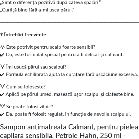
„Simt o diferență pozitivă după câteva spălări.”
„Curăță bine fără a-mi usca părul.”
─────────────────────────────────────
❓
Întrebări frecvente
💡 Este potrivit pentru scalp foarte sensibil?
✔️ Da, este formulat special pentru a fi delicat și calmant.
💡 Îmi usucă părul sau scalpul?
✔️ Formula echilibrată ajută la curățare fără uscăciune excesivă.
💡 Cum se folosește?
✔️ Aplică pe părul umed, masează ușor scalpul și clătește bine.
💡 Se poate folosi zilnic?
✔️ Da, poate fi folosit regulat, în funcție de nevoile scalpului.
Sampon antimatreata Calmant, pentru pielea
capilara sensibila, Petrole Hahn, 250 ml -