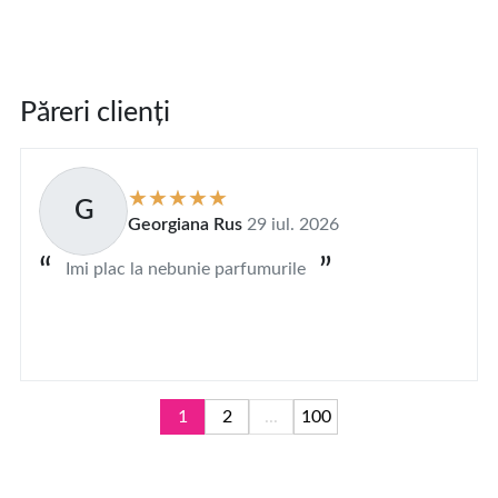
Păreri clienți
G
Georgiana Rus
29 iul. 2026
Imi plac la nebunie parfumurile
1
2
...
100