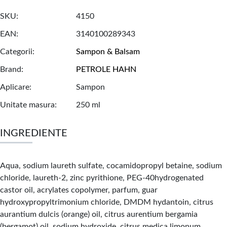
SKU
4150
EAN
3140100289343
Categorii
Sampon & Balsam
Brand
PETROLE HAHN
Aplicare
Sampon
Unitate masura
250 ml
INGREDIENTE
Aqua, sodium laureth sulfate, cocamidopropyl betaine, sodium
chloride, laureth-2, zinc pyrithione, PEG-40hydrogenated
castor oil, acrylates copolymer, parfum, guar
hydroxypropyltrimonium chloride, DMDM hydantoin, citrus
aurantium dulcis (orange) oil, citrus aurentium bergamia
(bergamot) oil, sodium hydroxide, citrus medica limonum