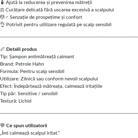
🧴 Ajută la reducerea și prevenirea mătreții
⚖️ Curățare delicată fără uscarea excesivă a scalpului
💆♂️ Senzație de prospețime și confort
👌 Potrivit pentru utilizare regulată pe scalp sensibil
─────────────────────────────────────
📏
Detalii produs
Tip: Șampon antimătreață calmant
Brand: Petrole Hahn
Formula: Pentru scalp sensibil
Utilizare: Zilnică sau conform nevoii scalpului
Efect: Îndepărtează mătreața, calmează iritațiile
Tip păr: Sensitive / sensibil
Textură: Lichid
─────────────────────────────────────
💬
Ce spun utilizatorii
„Îmi calmează scalpul iritat.”