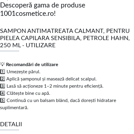
Descoperă gama de produse
1001cosmetice.ro!
SAMPON ANTIMATREATA CALMANT, PENTRU
PIELEA CAPILARA SENSIBILA, PETROLE HAHN,
250 ML - UTILIZARE
💡
Recomandări de utilizare
1️⃣ Umezește părul.
2️⃣ Aplică șamponul și masează delicat scalpul.
3️⃣ Lasă să acționeze 1–2 minute pentru eficiență.
4️⃣ Clătește bine cu apă.
5️⃣ Continuă cu un balsam blând, dacă dorești hidratare
suplimentară.
DETALII