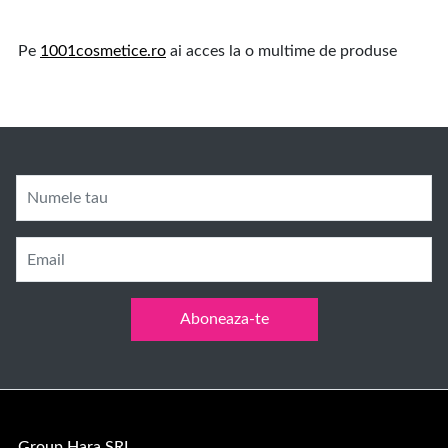
Pe
1001cosmetice.ro
ai acces la o multime de produse
Numele tau
Email
Aboneaza-te
Group Hara SRL