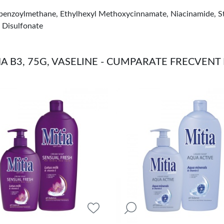
benzoylmethane, Ethylhexyl Methoxycinnamate, Niacinamide, Ste
 Disulfonate
A B3, 75G, VASELINE - CUMPARATE FRECVEN