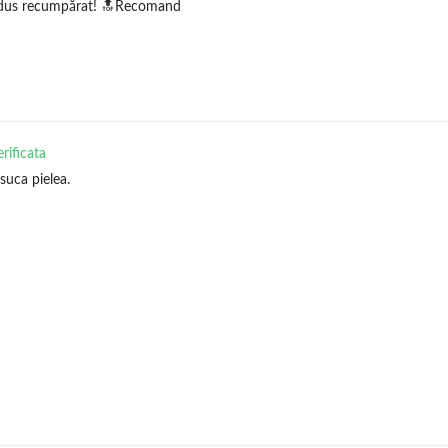
rodus recumpărat! 🔝Recomand
erificata
suca pielea.