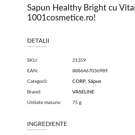
Sapun Healthy Bright cu Vit
1001cosmetice.ro!
DETALII
SKU
21359
EAN
8886467036989
Categorii
CORP
,
Săpun
Brand
VASELINE
Unitate masura
75 g
INGREDIENTE