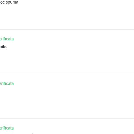
eloc spuma
erificata
ile.
erificata
erificata