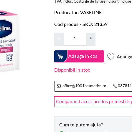
TVA inclus. Costurile de livrare nu sunt incluse
Producator
VASELINE
Cod produs - SKU
21359
−
+
Adauga in cos
Adauga 
Disponibil in stoc
office@1001cosmetice.ro
037811
Cumparand acest produs primesti 5 pu
Cum te putem ajuta?