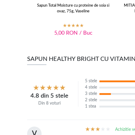
Sapun Total Moisture cu proteine de soia si
MITI
ovaz, 75g, Vaseline
5,00
RON
/ Buc
SAPUN HEALTHY BRIGHT CU VITAMINA 
5 stele
4 stele
3 stele
4.8 din 5 stele
2 stele
Din 8 voturi
1 stea
Achizitie v
V