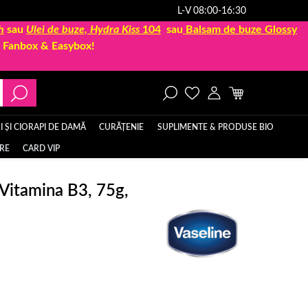
L-V 08:00-16:30
h
sau
Ulei de buze, Hydra Kiss
104
sau
Balsam de buze Glossy
la Fanbox & Easybox!
 ȘI CIORAPI DE DAMĂ
CURĂȚENIE
SUPLIMENTE & PRODUSE BIO
ERE
CARD VIP
Vitamina B3, 75g,