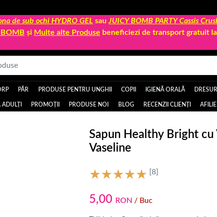
 zona de sub ochi HYDRO GEL
sau
JUICY BOMB PARTY Cassis Crus
Y BOMB
și
Multe alte Produse
beneficiezi de transport gratuit 
ORP
PĂR
PRODUSE PENTRU UNGHII
COPII
IGIENĂ ORALĂ
DRESURI
 ADULȚI
PROMOȚII
PRODUSE NOI
BLOG
RECENZII CLIENȚI
AFILI
Sapun Healthy Bright cu 
Vaseline
[8]
5,00
RON
/ Buc