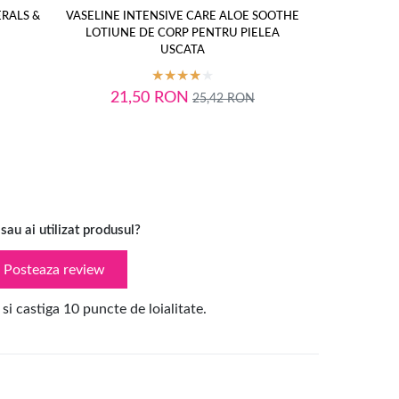
ERALS &
VASELINE INTENSIVE CARE ALOE SOOTHE
NIVEA
LOTIUNE DE CORP PENTRU PIELEA
USCATA
21,50
RON
25,42
RON
 sau ai utilizat produsul?
Posteaza review
 si castiga 10 puncte de loialitate.