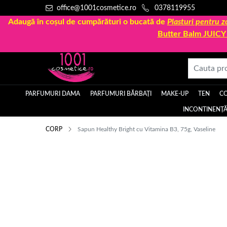
office@1001cosmetice.ro
0378119955
Adaugă în coșul de cumpărături o bucată de
Plasturi pentru
Butter Balm JUIC
PARFUMURI DAMA
PARFUMURI BĂRBAȚI
MAKE-UP
TEN
C
INCONTINENȚĂ
CORP
Sapun Healthy Bright cu Vitamina B3, 75g, Vaseline