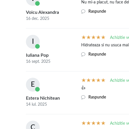
Nu mi-a placut, nu face d
Raspunde
Voicu Alexandra
16 dec. 2025
Achizitie v
I
Hidrateaza si nu usuca main
Raspunde
Iuliana Pop
16 sept. 2025
Achizitie v
E
👍
Raspunde
Estera Nichitean
14 iul. 2025
Achizitie v
C