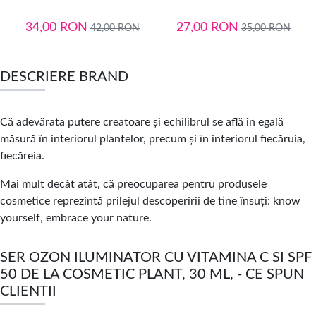
34,00
RON
27,00
RON
42,00
RON
35,00
RON
DESCRIERE BRAND
Că adevărata putere creatoare și echilibrul se află în egală
măsură în interiorul plantelor, precum și în interiorul fiecăruia,
fiecăreia.
Mai mult decât atât, că preocuparea pentru produsele
cosmetice reprezintă prilejul descoperirii de tine însuți: know
yourself, embrace your nature.
SER OZON ILUMINATOR CU VITAMINA C SI SPF
50 DE LA COSMETIC PLANT, 30 ML, - CE SPUN
CLIENTII