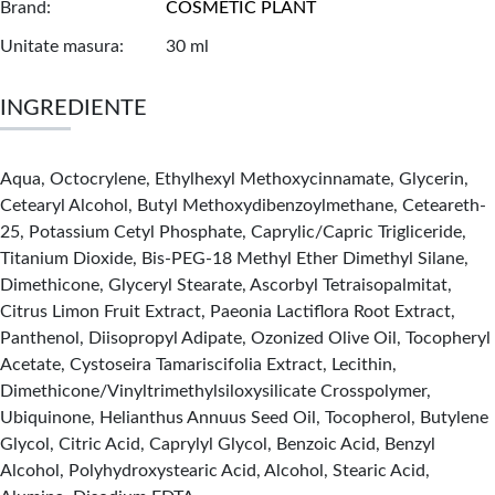
Brand
COSMETIC PLANT
Unitate masura
30 ml
INGREDIENTE
Aqua, Octocrylene, Ethylhexyl Methoxycinnamate, Glycerin,
Cetearyl Alcohol, Butyl Methoxydibenzoylmethane, Ceteareth-
25, Potassium Cetyl Phosphate, Caprylic/Capric Trigliceride,
Titanium Dioxide, Bis-PEG-18 Methyl Ether Dimethyl Silane,
Dimethicone, Glyceryl Stearate, Ascorbyl Tetraisopalmitat,
Citrus Limon Fruit Extract, Paeonia Lactiflora Root Extract,
Panthenol, Diisopropyl Adipate, Ozonized Olive Oil, Tocopheryl
Acetate, Cystoseira Tamariscifolia Extract, Lecithin,
Dimethicone/Vinyltrimethylsiloxysilicate Crosspolymer,
Ubiquinone, Helianthus Annuus Seed Oil, Tocopherol, Butylene
Glycol, Citric Acid, Caprylyl Glycol, Benzoic Acid, Benzyl
Alcohol, Polyhydroxystearic Acid, Alcohol, Stearic Acid,