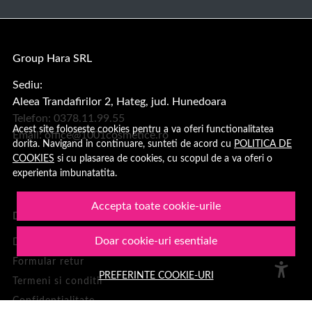
Group Hara SRL
Sediu:
Aleea Trandafirilor 2, Hateg, jud. Hunedoara
Telefon: 0378.11.99.55
Acest site foloseste cookies pentru a va oferi functionalitatea
Email:
office@1001cosmetice.ro
dorita. Navigand in continuare, sunteti de acord cu
POLITICA DE
COOKIES
si cu plasarea de cookies, cu scopul de a va oferi o
experienta imbunatatita.
Accepta toate cookie-urile
DESPRE NOI
Doar cookie-uri esentiale
Despre noi
Formular retur
PREFERINTE COOKIE-URI
Termeni si conditii
Confidentialitate