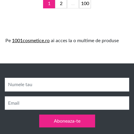
1
2
...
100
Pe
1001cosmetice.ro
ai acces la o multime de produse
Numele tau
Email
Aboneaza-te