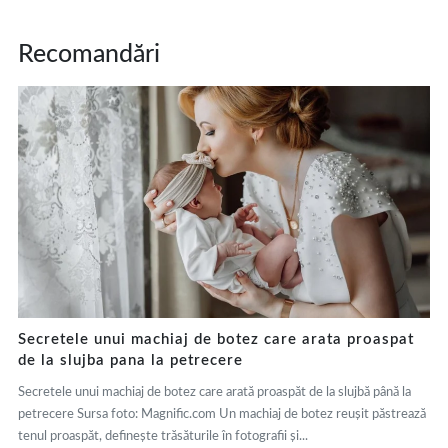
Recomandări
Secretele unui machiaj de botez care arata proaspat
de la slujba pana la petrecere
Secretele unui machiaj de botez care arată proaspăt de la slujbă până la
petrecere Sursa foto: Magnific.com Un machiaj de botez reușit păstrează
tenul proaspăt, definește trăsăturile în fotografii și...