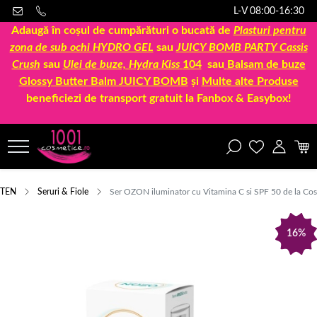
L-V 08:00-16:30
Adaugă în coșul de cumpărături o bucată de
Plasturi pentru
zona de sub ochi HYDRO GEL
sau
JUICY BOMB PARTY Cassis
Crush
sau
Ulei de buze, Hydra Kiss
104
sau
Balsam de buze
Glossy Butter Balm JUICY BOMB
și
Multe alte Produse
beneficiezi de transport gratuit la Fanbox & Easybox!
TEN
Seruri & Fiole
Ser OZON iluminator cu Vitamina C si SPF 50 de la Cos
16%