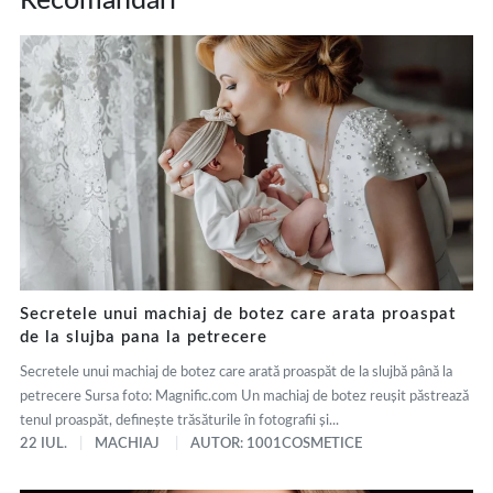
Recomandări
Secretele unui machiaj de botez care arata proaspat
de la slujba pana la petrecere
Secretele unui machiaj de botez care arată proaspăt de la slujbă până la
petrecere Sursa foto: Magnific.com Un machiaj de botez reușit păstrează
tenul proaspăt, definește trăsăturile în fotografii și...
22 IUL.
MACHIAJ
AUTOR: 1001COSMETICE