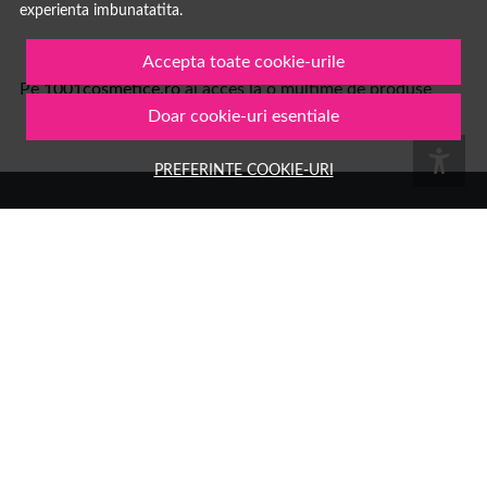
experienta imbunatatita.
Accepta toate cookie-urile
Pe
1001cosmetice.ro
ai acces la o multime de produse
Doar cookie-uri esentiale
PREFERINTE COOKIE-URI
Numele tau
Email
Aboneaza-te