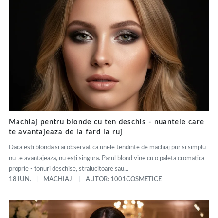
Machiaj pentru blonde cu ten deschis - nuantele care
te avantajeaza de la fard la ruj
Daca esti blonda si ai observat ca unele tendinte de machiaj pur si simplu
nu te avantajeaza, nu esti singura. Parul blond vine cu o paleta cromatica
proprie - tonuri deschise, stralucitoare sau...
18 IUN.
MACHIAJ
AUTOR: 1001COSMETICE