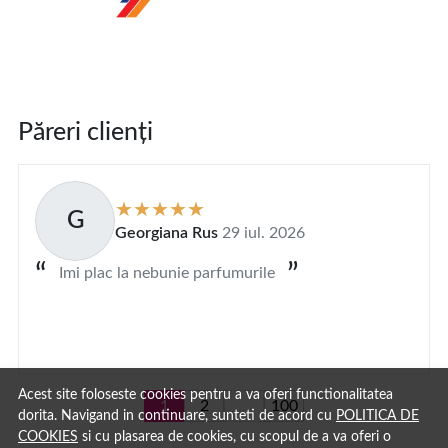
Păreri clienți
G
Georgiana Rus
29 iul. 2026
Imi plac la nebunie parfumurile
Acest site foloseste cookies pentru a va oferi functionalitatea
1
2
...
100
dorita. Navigand in continuare, sunteti de acord cu
POLITICA DE
COOKIES
si cu plasarea de cookies, cu scopul de a va oferi o