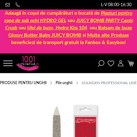
L-V 08:00-16:30
Adaugă în coșul de cumpărături o bucată de
Plasturi pentru
zona de sub ochi HYDRO GEL
sau
JUICY BOMB PARTY Cassis
Crush
sau
Ulei de buze, Hydra Kiss
104
sau
Balsam de buze
Glossy Butter Balm JUICY BOMB
și
Multe alte Produse
beneficiezi de transport gratuit la Fanbox & Easybox!
PRODUSE PENTRU UNGHII
Pile unghii
SOLINGEN PROFESSIONAL LINE