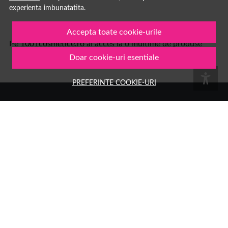
experienta imbunatatita.
Accepta toate cookie-urile
Pe
1001cosmetice.ro
ai acces la o multime de produse
Doar cookie-uri esentiale
PREFERINTE COOKIE-URI
Numele tau
Email
Aboneaza-te