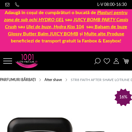
L-V 08:00-16:30
Adaugă în coșul de cumpărături o bucată de
Plasturi pentru
zona de sub ochi HYDRO GEL
sau
JUICY BOMB PARTY Cassis
Crush
sau
Ulei de buze, Hydra Kiss
104
sau
Balsam de buze
Glossy Butter Balm JUICY BOMB
și
Multe alte Produse
beneficiezi de transport gratuit la Fanbox & Easybox!
PARFUMURI BĂRBAȚI
After shave
STR8 FAITH AFTER SHAVE LOTIUNE 
16%