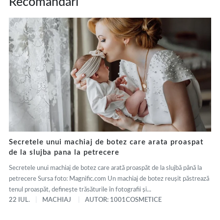
Recomandări
Secretele unui machiaj de botez care arata proaspat
de la slujba pana la petrecere
Secretele unui machiaj de botez care arată proaspăt de la slujbă până la
petrecere Sursa foto: Magnific.com Un machiaj de botez reușit păstrează
tenul proaspăt, definește trăsăturile în fotografii și...
22 IUL.
MACHIAJ
AUTOR: 1001COSMETICE