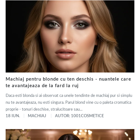
Machiaj pentru blonde cu ten deschis - nuantele care
te avantajeaza de la fard la ruj
Daca esti blonda si ai observat ca unele tendinte de machiaj pur si simplu
nu te avantajeaza, nu esti singura. Parul blond vine cu o paleta cromatica
proprie - tonuri deschise, stralucitoare sau...
18 IUN.
MACHIAJ
AUTOR: 1001COSMETICE