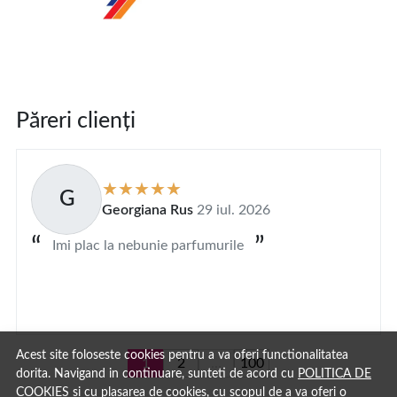
Păreri clienți
G
Georgiana Rus
29 iul. 2026
Imi plac la nebunie parfumurile
Acest site foloseste cookies pentru a va oferi functionalitatea
1
2
...
100
dorita. Navigand in continuare, sunteti de acord cu
POLITICA DE
COOKIES
si cu plasarea de cookies, cu scopul de a va oferi o