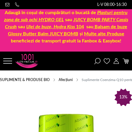
L-V 08:00-16:30
Adaugă în coșul de cumpărături o bucată de
Plasturi pentru
zona de sub ochi HYDRO GEL
sau
JUICY BOMB PARTY Cassis
Crush
sau
Ulei de buze, Hydra Kiss
104
sau
Balsam de buze
Glossy Butter Balm JUICY BOMB
și
Multe alte Produse
beneficiezi de transport gratuit la Fanbox & Easybox!
SUPLIMENTE & PRODUSE BIO
Afecțiuni
Suplimente Coenzima Q10 pentru
13%