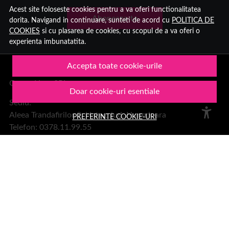
Acest site foloseste cookies pentru a va oferi functionalitatea
Aboneaza-te
dorita. Navigand in continuare, sunteti de acord cu
POLITICA DE
COOKIES
si cu plasarea de cookies, cu scopul de a va oferi o
experienta imbunatatita.
Accepta toate cookie-urile
Group Hara SRL
Doar cookie-uri esentiale
Sediu:
Aleea Trandafirilor 2, Hateg, jud. Hunedoara
PREFERINTE COOKIE-URI
Telefon: 0378.11.99.55
Email:
office@1001cosmetice.ro
DESPRE NOI
Despre noi