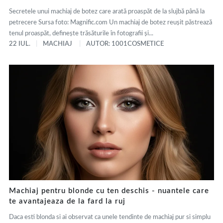
Secretele unui machiaj de botez care arată proaspăt de la slujbă până la
petrecere Sursa foto: Magnific.com Un machiaj de botez reușit păstrează
tenul proaspăt, definește trăsăturile în fotografii și...
22 IUL.
MACHIAJ
AUTOR: 1001COSMETICE
Machiaj pentru blonde cu ten deschis - nuantele care
te avantajeaza de la fard la ruj
Daca esti blonda si ai observat ca unele tendinte de machiaj pur si simplu