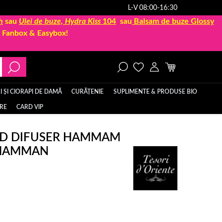
L-V 08:00-16:30
h
sau
Ulei de buze, Hydra Kiss
104
sau
Balsam de buze Glossy
la Fanbox & Easybox!
 ȘI CIORAPI DE DAMĂ
CURĂȚENIE
SUPLIMENTE & PRODUSE BIO
ERE
CARD VIP
EED DIFUSER HAMMAM
 HAMMAN