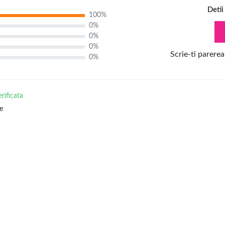
Detii
100%
0%
0%
0%
Scrie-ti parerea
0%
erificata
e