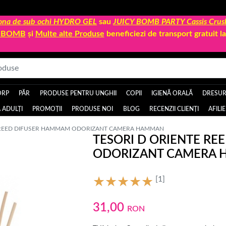
 zona de sub ochi HYDRO GEL
sau
JUICY BOMB PARTY Cassis Crus
Y BOMB
și
Multe alte Produse
beneficiezi de transport gratuit 
ORP
PĂR
PRODUSE PENTRU UNGHII
COPII
IGIENĂ ORALĂ
DRESURI
 ADULȚI
PROMOȚII
PRODUSE NOI
BLOG
RECENZII CLIENȚI
AFILI
E REED DIFUSER HAMMAM ODORIZANT CAMERA HAMMAN
TESORI D ORIENTE R
ODORIZANT CAMERA
[1]
31,00
RON