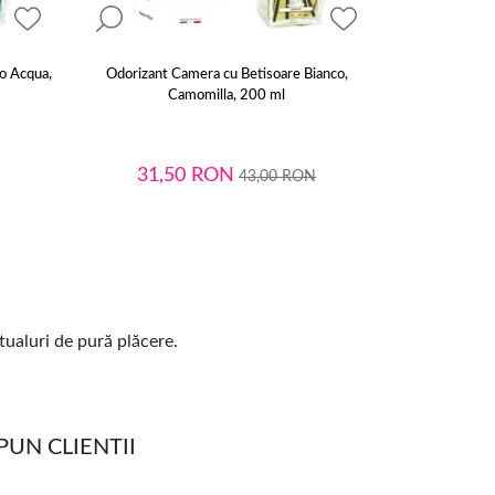
o Acqua,
Odorizant Camera cu Betisoare Bianco,
Odorizant Ca
Camomilla, 200 ml
C
31,50
RON
31,
43,00
RON
itualuri de pură plăcere.
UN CLIENTII