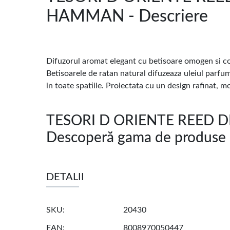
HAMMAN - Descriere
Difuzorul aromat elegant cu betisoare omogen si 
Betisoarele de ratan natural difuzeaza uleiul parfu
in toate spatiile. Proiectata cu un design rafinat, m
TESORI D ORIENTE REED
Descoperă gama de produse 
DETALII
SKU
20430
EAN
8008970050447