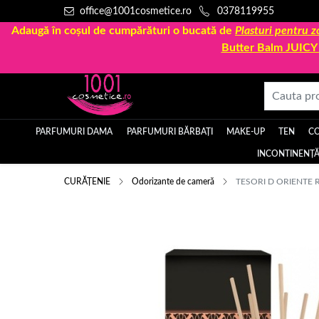
office@1001cosmetice.ro
0378119955
Adaugă în coșul de cumpărături o bucată de
Plasturi pentru
Butter Balm JUIC
PARFUMURI DAMA
PARFUMURI BĂRBAȚI
MAKE-UP
TEN
C
INCONTINENȚĂ
CURĂȚENIE
Odorizante de cameră
TESORI D ORIENT