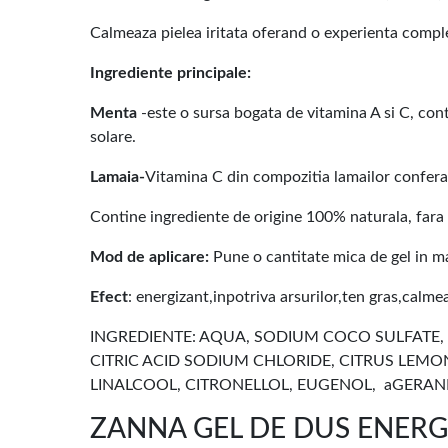
Calmeaza pielea iritata oferand o experienta complet
Ingrediente principale:
Menta
-este o sursa bogata de vitamina A si C, cont
solare.
Lamaia-
Vitamina C din compozitia lamailor confera a
Contine ingrediente de origine 100% naturala, fara SL
Mod de aplicare:
Pune o cantitate mica de gel in m
Efect
: energizant,inpotriva arsurilor,ten gras,calmea
INGREDIENTE: AQUA, SODIUM COCO SULFATE,
CITRIC ACID SODIUM CHLORIDE, CITRUS LEMON 
LINALCOOL, CITRONELLOL, EUGENOL, aGERANIOL, 
ZANNA GEL DE DUS ENERGIZ