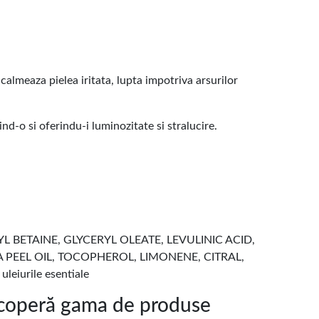
calmeaza pielea iritata, lupta impotriva arsurilor
d-o si oferindu-i luminozitate si stralucire.
ETAINE, GLYCERYL OLEATE, LEVULINIC ACID,
A PEEL OIL, TOCOPHEROL, LIMONENE, CITRAL,
iurile esentiale
peră gama de produse