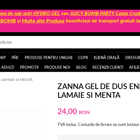
 zona de sub ochi HYDRO GEL
sau
JUICY BOMB PARTY Cassis Crus
Y BOMB
și
Multe alte Produse
beneficiezi de transport gratuit 
ORP
PĂR
PRODUSE PENTRU UNGHII
COPII
IGIENĂ ORALĂ
DRESURI
 ADULȚI
PROMOȚII
PRODUSE NOI
BLOG
RECENZII CLIENȚI
AFILI
 LAMAIE SI MENTA
ZANNA GEL DE DUS EN
LAMAIE SI MENTA
24,00
RON
TVA inclus. Costurile de livrare nu sunt incluse