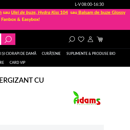
L-V 08:00-16:30
h
sau
Ulei de buze, Hydra Kiss
104
sau
Balsam de buze Glossy
la Fanbox & Easybox!
 ȘI CIORAPI DE DAMĂ
CURĂȚENIE
SUPLIMENTE & PRODUSE BIO
ERE
CARD VIP
ERGIZANT CU