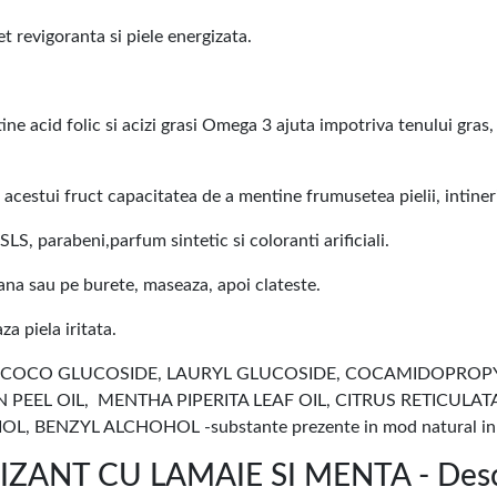
 revigoranta si piele energizata.
ine acid folic si acizi grasi Omega 3 ajuta impotriva tenului gras, 
cestui fruct capacitatea de a mentine frumusetea pielii, intinerin
S, parabeni,parfum sintetic si coloranti arificiali.
ana sau pe burete, maseaza, apoi clateste.
za piela iritata.
 COCO GLUCOSIDE, LAURYL GLUCOSIDE, COCAMIDOPROPYL B
PEEL OIL, MENTHA PIPERITA LEAF OIL, CITRUS RETICULAT
BENZYL ALCHOHOL -substante prezente in mod natural in ule
ANT CU LAMAIE SI MENTA - Desco