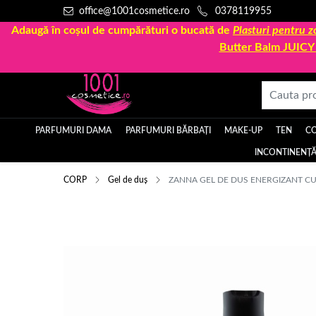
office@1001cosmetice.ro
0378119955
Adaugă în coșul de cumpărături o bucată de
Plasturi pentru
Butter Balm JUIC
PARFUMURI DAMA
PARFUMURI BĂRBAȚI
MAKE-UP
TEN
C
INCONTINENȚĂ
CORP
Gel de duș
ZANNA GEL DE DUS ENERGIZANT CU