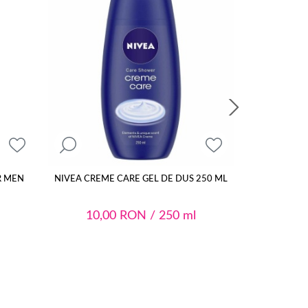
R MEN
NIVEA CREME CARE GEL DE DUS 250 ML
Gel de dus
10,00
RON
/ 250 ml