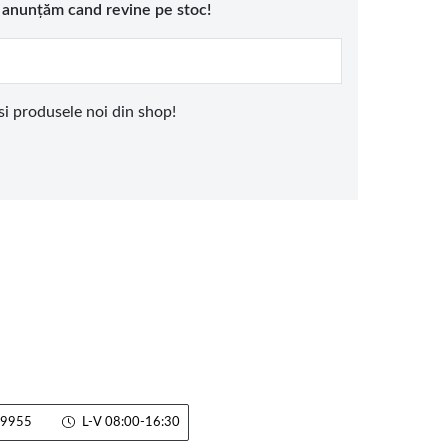
e anunțăm cand revine pe stoc!
 si produsele noi din shop!
9955
L-V 08:00-16:30