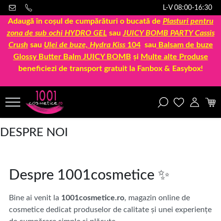
L-V 08:00-16:30
Adaugă în coșul de cumpărături o bucată de
Plasturi pentru
zona de sub ochi HYDRO GEL
sau
JUICY BOMB PARTY Cassis
Crush
sau
Ulei de buze, Hydra Kiss
104
sau
Balsam de buze
Glossy Butter Balm JUICY BOMB
și
Multe alte Produse
beneficiezi de transport gratuit la Fanbox & Easybox!
DESPRE NOI
Despre 1001cosmetice ✨
Bine ai venit la
1001cosmetice.ro
, magazin online de
cosmetice dedicat produselor de calitate și unei experiențe