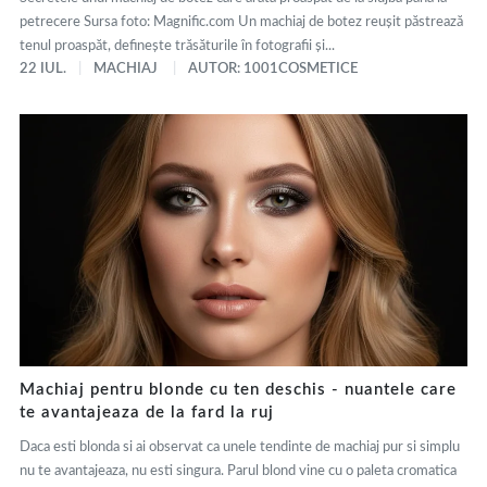
petrecere Sursa foto: Magnific.com Un machiaj de botez reușit păstrează
tenul proaspăt, definește trăsăturile în fotografii și...
22 IUL.
MACHIAJ
AUTOR: 1001COSMETICE
Machiaj pentru blonde cu ten deschis - nuantele care
te avantajeaza de la fard la ruj
Daca esti blonda si ai observat ca unele tendinte de machiaj pur si simplu
nu te avantajeaza, nu esti singura. Parul blond vine cu o paleta cromatica