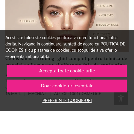
Acest site foloseste cookies pentru a va oferi functionalitatea
dorita. Navigand in continuare, sunteti de acord cu
POLITICA DE
COOKIES
si cu plasarea de cookies, cu scopul de a va oferi o
experienta imbunatatita.
Ce inseamna strobing: ghid complet pentru tehnica de
machiaj cu iluminator si diferente fata de contouring
Accepta toate cookie-urile
Strobing: ce înseamnă și cum se face această tehnică de machiaj cu
iluminator Strobing este o tehnică de machiaj care folosește produse cu
Doar cookie-uri esentiale
efect luminos pentru a evidenția zonele înalte ale feței,...
15 MAR.
MACHIAJ
AUTOR: 1001COSMETICE
PREFERINTE COOKIE-URI