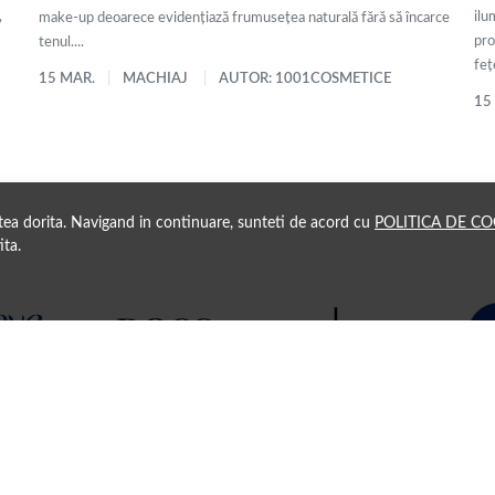
,
ilu
make-up deoarece evidențiază frumusețea naturală fără să încarce
pro
tenul....
fețe
15 MAR.
MACHIAJ
AUTOR: 1001COSMETICE
15
atea dorita. Navigand in continuare, sunteti de acord cu
POLITICA DE CO
ita.