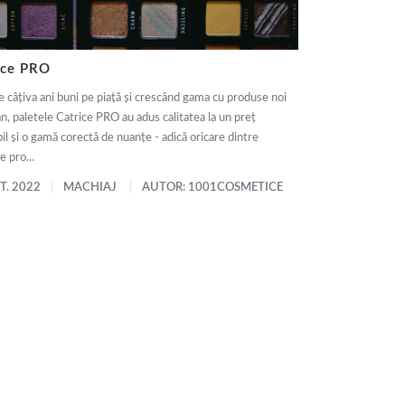
ice PRO
e câțiva ani buni pe piață și crescând gama cu produse noi
an, paletele Catrice PRO au adus calitatea la un preț
il și o gamă corectă de nuanțe - adică oricare dintre
e pro...
T. 2022
MACHIAJ
AUTOR: 1001COSMETICE