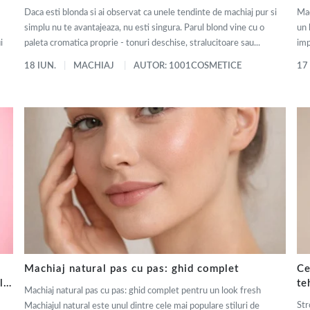
Daca esti blonda si ai observat ca unele tendinte de machiaj pur si
Mac
simplu nu te avantajeaza, nu esti singura. Parul blond vine cu o
un 
i
paleta cromatica proprie - tonuri deschise, stralucitoare sau...
imp
18 IUN.
MACHIAJ
AUTOR: 1001COSMETICE
17
Machiaj natural pas cu pas: ghid complet
Ce
ly
te
Machiaj natural pas cu pas: ghid complet pentru un look fresh
de
Str
Machiajul natural este unul dintre cele mai populare stiluri de