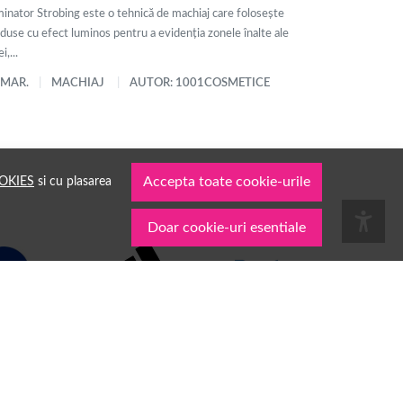
minator Strobing este o tehnică de machiaj care folosește
duse cu efect luminos pentru a evidenția zonele înalte ale
i,...
 MAR.
MACHIAJ
AUTOR: 1001COSMETICE
OKIES
si cu plasarea
Accepta toate cookie-urile
Doar cookie-uri esentiale