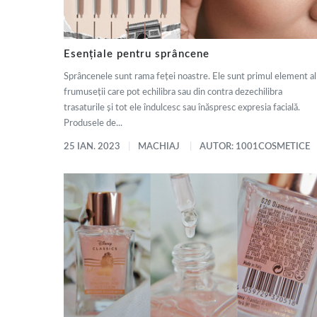
Esențiale pentru sprâncene
Sprâncenele sunt rama feței noastre. Ele sunt primul element al
frumuseții care pot echilibra sau din contra dezechilibra
trasaturile și tot ele îndulcesc sau înăspresc expresia facială.
Produsele de...
25 IAN. 2023
MACHIAJ
AUTOR: 1001COSMETICE