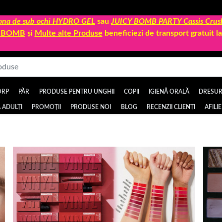
 zona de sub ochi HYDRO GEL
sau
JUICY BOMB PARTY Cassis Crus
Y BOMB
și
Multe alte Produse
beneficiezi de transport gratuit 
ORP
PĂR
PRODUSE PENTRU UNGHII
COPII
IGIENĂ ORALĂ
DRESURI
 ADULȚI
PROMOȚII
PRODUSE NOI
BLOG
RECENZII CLIENȚI
AFILI