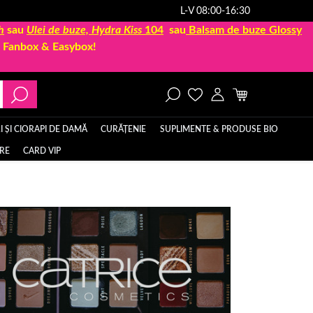
L-V 08:00-16:30
h
sau
Ulei de buze, Hydra Kiss
104
sau
Balsam de buze Glossy
la Fanbox & Easybox!
 ȘI CIORAPI DE DAMĂ
CURĂȚENIE
SUPLIMENTE & PRODUSE BIO
ERE
CARD VIP