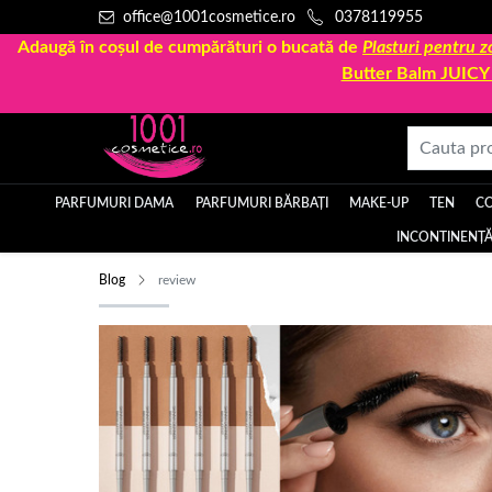
office@1001cosmetice.ro
0378119955
Adaugă în coșul de cumpărături o bucată de
Plasturi pentru
Butter Balm JUIC
PARFUMURI DAMA
PARFUMURI BĂRBAȚI
MAKE-UP
TEN
C
INCONTINENȚĂ
Blog
review