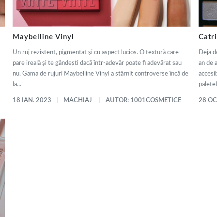
Maybelline Vinyl
Catr
Un ruj rezistent, pigmentat și cu aspect lucios. O textură care
Deja d
pare ireală și te gândești dacă într-adevăr poate fi adevărat sau
an de 
nu. Gama de rujuri Maybelline Vinyl a stârnit controverse încă de
accesib
la...
paletel
18 IAN. 2023
MACHIAJ
AUTOR: 1001COSMETICE
28 OC