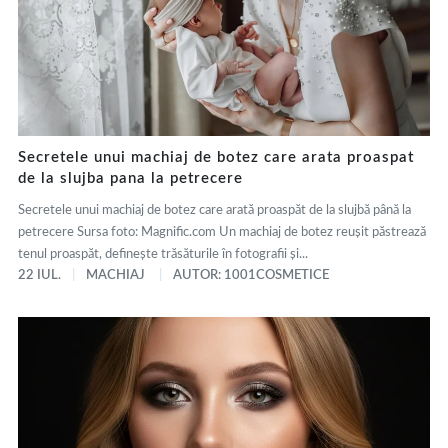
Secretele unui machiaj de botez care arata proaspat
de la slujba pana la petrecere
Secretele unui machiaj de botez care arată proaspăt de la slujbă până la
petrecere Sursa foto: Magnific.com Un machiaj de botez reușit păstrează
tenul proaspăt, definește trăsăturile în fotografii și...
22 IUL.
MACHIAJ
AUTOR: 1001COSMETICE