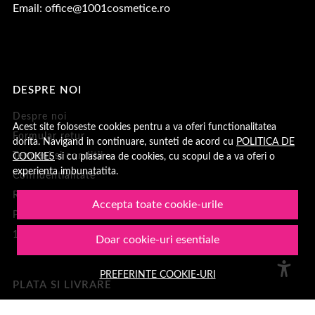
Email:
office@1001cosmetice.ro
DESPRE NOI
Despre noi
Acest site foloseste cookies pentru a va oferi functionalitatea
Formular retur
dorita. Navigand in continuare, sunteti de acord cu
POLITICA DE
Termeni si conditii
COOKIES
si cu plasarea de cookies, cu scopul de a va oferi o
experienta imbunatatita.
Confidentialitate
Recenzii clienți
Accepta toate cookie-urile
Politica de Cookies
1001Cosmetice
Doar cookie-uri esentiale
PREFERINTE COOKIE-URI
PLATA SI LIVRARE
Cum cumpar