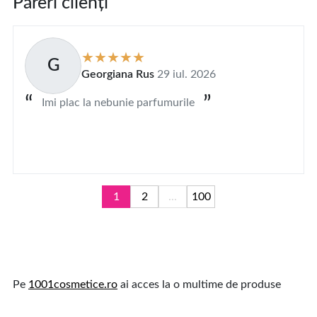
Păreri clienți
G
Georgiana Rus
29 iul. 2026
Imi plac la nebunie parfumurile
1
2
...
100
Pe
1001cosmetice.ro
ai acces la o multime de produse