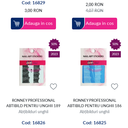
Cod: 16829
2,00
RON
3,00
RON
4,07
RON
Adauga in cos
Adauga in cos
50%
50%
2023
2023
RONNEY PROFESSIONAL
RONNEY PROFESSIONAL
ABTIBILD PENTRU UNGHII 189
ABTIBILD PENTRU UNGHII 186
Abțibilduri unghii
Abțibilduri unghii
Cod: 16826
Cod: 16825