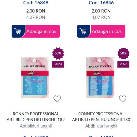
Cod: 16849
Cod: 16846
2,00
RON
2,00
RON
4,07
RON
4,07
RON
Adauga in cos
Adauga in cos
50%
50%
2023
2023
RONNEY PROFESSIONAL
RONNEY PROFESSIONAL
ABTIBILD PENTRU UNGHII 182
ABTIBILD PENTRU UNGHII 180
Abțibilduri unghii
Abțibilduri unghii