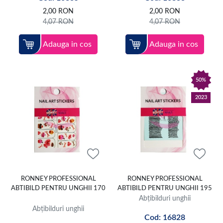
2,00
RON
2,00
RON
4,07
RON
4,07
RON
Adauga in cos
Adauga in cos
50%
2023
RONNEY PROFESSIONAL
RONNEY PROFESSIONAL
ABTIBILD PENTRU UNGHII 170
ABTIBILD PENTRU UNGHII 195
Abțibilduri unghii
Abțibilduri unghii
Cod: 16828