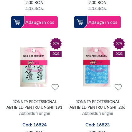
2,00
RON
2,00
RON
4,07
RON
4,07
RON
Adauga in cos
Adauga in cos
50%
50%
2023
2023
RONNEY PROFESSIONAL
RONNEY PROFESSIONAL
ABTIBILD PENTRU UNGHII 191
ABTIBILD PENTRU UNGHII 206
Abțibilduri unghii
Abțibilduri unghii
Cod: 16824
Cod: 16823