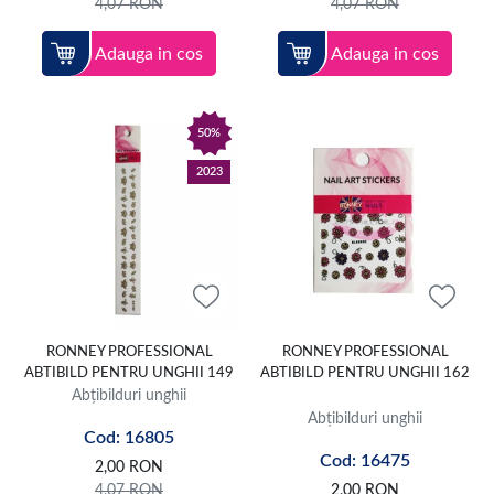
4,07
RON
4,07
RON
Adauga in cos
Adauga in cos
50%
2023
RONNEY PROFESSIONAL
RONNEY PROFESSIONAL
ABTIBILD PENTRU UNGHII 149
ABTIBILD PENTRU UNGHII 162
Abțibilduri unghii
Abțibilduri unghii
Cod: 16805
Cod: 16475
2,00
RON
4,07
RON
2,00
RON