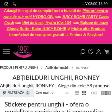
L-V 08:00-16:30
Adaugă în coșul de cumpărături o bucată de
Plasturi pentru
zona de sub ochi HYDRO GEL
sau
JUICY BOMB PARTY Cassis
Crush
sau
Ulei de buze, Hydra Kiss
104
sau
Balsam de buze
Glossy Butter Balm JUICY BOMB
și
Multe alte Produse
beneficiezi de transport gratuit la Fanbox & Easybox!
PRODUSE PENTRU UNGHII
Abțibilduri unghii
RONNEY
ABȚIBILDURI UNGHII, RONNEY
Abțibilduri unghii, RONNEY - Alege din cele 58 produse
FILTREAZA
1
Stickere pentru unghii - ofera o