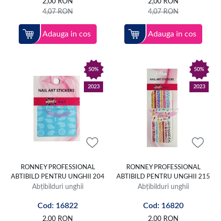
2,00
RON
2,00
RON
4,07
RON
4,07
RON
Adauga in cos
Adauga in cos
50%
50%
2023
2023
RONNEY PROFESSIONAL
RONNEY PROFESSIONAL
ABTIBILD PENTRU UNGHII 204
ABTIBILD PENTRU UNGHII 215
Abțibilduri unghii
Abțibilduri unghii
Cod: 16822
Cod: 16820
2,00
RON
2,00
RON