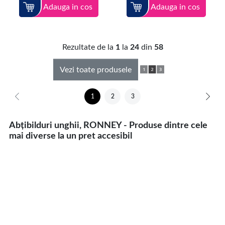
Adauga in cos
Adauga in cos
Rezultate de la
1
la
24
din
58
Vezi toate produsele
1
2
3
Abțibilduri unghii, RONNEY - Produse dintre cele
mai diverse la un pret accesibil