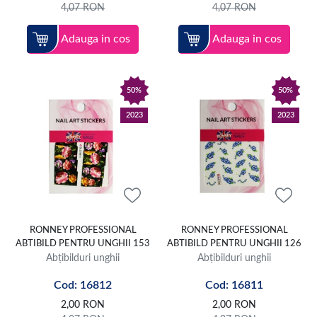
4,07
RON
4,07
RON
Adauga in cos
Adauga in cos
50%
50%
2023
2023
RONNEY PROFESSIONAL
RONNEY PROFESSIONAL
ABTIBILD PENTRU UNGHII 153
ABTIBILD PENTRU UNGHII 126
Abțibilduri unghii
Abțibilduri unghii
Cod: 16812
Cod: 16811
2,00
RON
2,00
RON