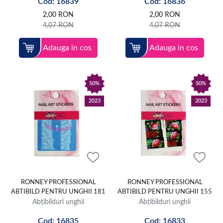
Cod: 16839
Cod: 16836
2,00
RON
2,00
RON
4,07
RON
4,07
RON
Adauga in cos
Adauga in cos
50%
50%
2023
2023
RONNEY PROFESSIONAL
RONNEY PROFESSIONAL
ABTIBILD PENTRU UNGHII 181
ABTIBILD PENTRU UNGHII 155
Abțibilduri unghii
Abțibilduri unghii
Cod: 16835
Cod: 16833