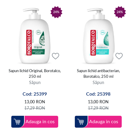
24%
24%
Sapun lichid Original, Borotalco,
Sapun lichid antibacterian,
250 ml
Borotalco, 250 ml
Săpun
Săpun
Cod: 25399
Cod: 25398
13,00
RON
13,00
RON
17,29
RON
17,29
RON
Adauga in cos
Adauga in cos