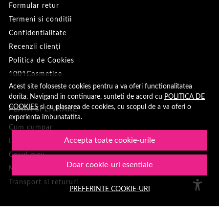
Formular retur
Termeni si conditii
Confidentialitate
Recenzii clienți
Politica de Cookies
1001Cosmetice
Acest site foloseste cookies pentru a va oferi functionalitatea
dorita. Navigand in continuare, sunteti de acord cu
POLITICA DE
COOKIES
si cu plasarea de cookies, cu scopul de a va oferi o
PLATA SI LIVRARE
experienta imbunatatita.
Cum cumpar
Accepta toate cookie-urile
Loialitate
Cosul meu
Doar cookie-uri esentiale
Metode de plata
Transport si retururi
PREFERINTE COOKIE-URI
ASISTENTA