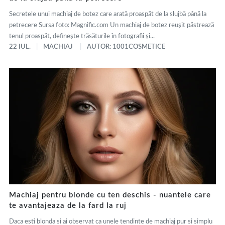
Secretele unui machiaj de botez care arată proaspăt de la slujbă până la
petrecere Sursa foto: Magnific.com Un machiaj de botez reușit păstrează
tenul proaspăt, definește trăsăturile în fotografii și...
22 IUL.
MACHIAJ
AUTOR: 1001COSMETICE
Machiaj pentru blonde cu ten deschis - nuantele care
te avantajeaza de la fard la ruj
Daca esti blonda si ai observat ca unele tendinte de machiaj pur si simplu