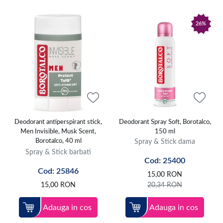
26%
Deodorant antiperspirant stick,
Deodorant Spray Soft, Borotalco,
Men Invisible, Musk Scent,
150 ml
Borotalco, 40 ml
Spray & Stick dama
Spray & Stick barbati
Cod: 25400
Cod: 25846
15,00
RON
15,00
RON
20,34
RON
Adauga in cos
Adauga in cos