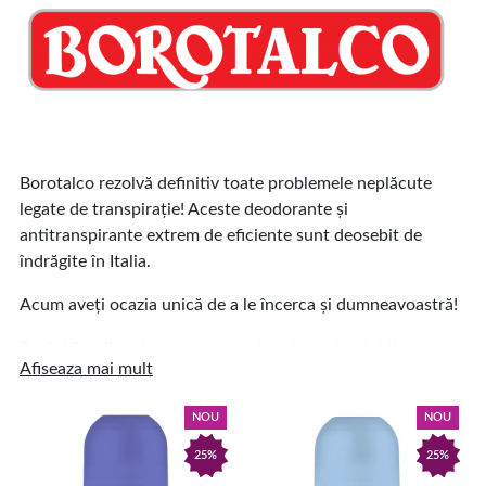
Borotalco rezolvă definitiv toate problemele neplăcute
legate de transpiraţie! Aceste deodorante şi
antitranspirante extrem de eficiente sunt deosebit de
îndrăgite în Italia.
Acum aveţi ocazia unică de a le încerca şi dumneavoastră!
Praful fin, din talc curat, cu parfum inconfundabil, a fost
Afiseaza mai mult
preparat pentru prima dată de către farmacistul Henry
Roberts, încă din anul 1878. În acea perioadă, el nici nu
NOU
NOU
avea idee că a reuşit să fabrice un produs de succes
absolut, utilizat cu mare plăcere în Italia chiar şi acum,
25%
25%
după mai bine de cinci generaţii!