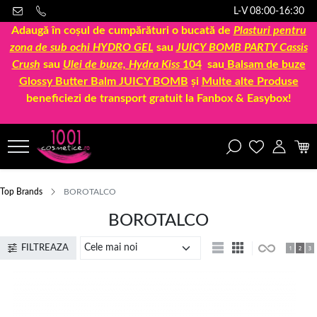
L-V 08:00-16:30
Adaugă în coșul de cumpărături o bucată de
Plasturi pentru
zona de sub ochi HYDRO GEL
sau
JUICY BOMB PARTY Cassis
Crush
sau
Ulei de buze, Hydra Kiss
104
sau
Balsam de buze
Glossy Butter Balm JUICY BOMB
și
Multe alte Produse
beneficiezi de transport gratuit la Fanbox & Easybox!
Top Brands
BOROTALCO
BOROTALCO
FILTREAZA