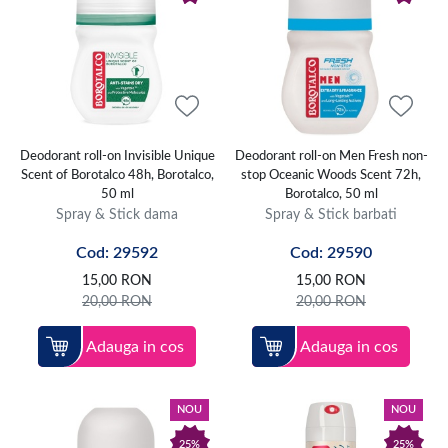
Deodorant roll-on Invisible Unique
Deodorant roll-on Men Fresh non-
Scent of Borotalco 48h, Borotalco,
stop Oceanic Woods Scent 72h,
50 ml
Borotalco, 50 ml
Spray & Stick dama
Spray & Stick barbati
Cod: 29592
Cod: 29590
15,00
RON
15,00
RON
20,00
RON
20,00
RON
Adauga in cos
Adauga in cos
NOU
NOU
25%
25%