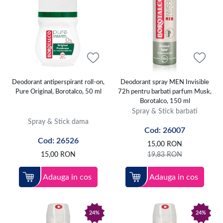
Deodorant antiperspirant roll-on,
Deodorant spray MEN Invisible
Pure Original, Borotalco, 50 ml
72h pentru barbati parfum Musk,
Borotalco, 150 ml
Spray & Stick barbati
Spray & Stick dama
Cod: 26007
Cod: 26526
15,00
RON
15,00
RON
19,83
RON
Adauga in cos
Adauga in cos
24%
24%