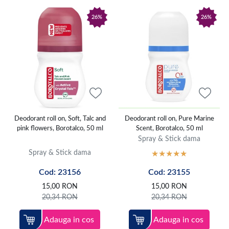
26%
26%
Deodorant roll on, Soft, Talc and
Deodorant roll on, Pure Marine
pink flowers, Borotalco, 50 ml
Scent, Borotalco, 50 ml
Spray & Stick dama
Spray & Stick dama
Cod: 23156
Cod: 23155
15,00
RON
15,00
RON
20,34
RON
20,34
RON
Adauga in cos
Adauga in cos