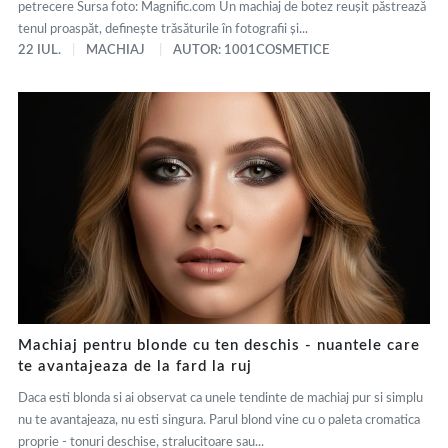
petrecere Sursa foto: Magnific.com Un machiaj de botez reușit păstrează
tenul proaspăt, definește trăsăturile în fotografii și...
22 IUL.
MACHIAJ
AUTOR: 1001COSMETICE
Machiaj pentru blonde cu ten deschis - nuantele care
te avantajeaza de la fard la ruj
Daca esti blonda si ai observat ca unele tendinte de machiaj pur si simplu
nu te avantajeaza, nu esti singura. Parul blond vine cu o paleta cromatica
proprie - tonuri deschise, stralucitoare sau...