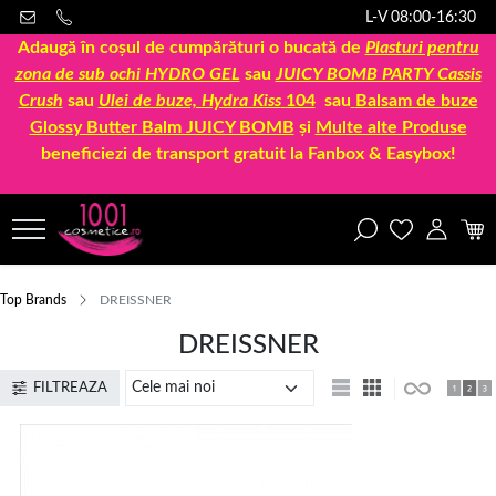
L-V 08:00-16:30
Adaugă în coșul de cumpărături o bucată de
Plasturi pentru
zona de sub ochi HYDRO GEL
sau
JUICY BOMB PARTY Cassis
Crush
sau
Ulei de buze, Hydra Kiss
104
sau
Balsam de buze
Glossy Butter Balm JUICY BOMB
și
Multe alte Produse
beneficiezi de transport gratuit la Fanbox & Easybox!
Top Brands
DREISSNER
DREISSNER
FILTREAZA