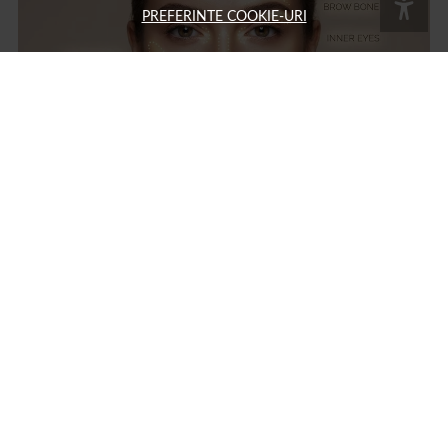
PREFERINTE COOKIE-URI
Ce inseamna strobing: ghid complet pentru tehnica de
machiaj cu iluminator si diferente fata de contouring
Strobing: ce înseamnă și cum se face această tehnică de machiaj cu
iluminator Strobing este o tehnică de machiaj care folosește produse cu
efect luminos pentru a evidenția zonele înalte ale feței,...
15 MAR.
MACHIAJ
AUTOR: 1001COSMETICE
Branduri