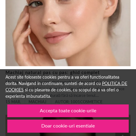
Machiaj natural pas cu pas: ghid complet
Acest site foloseste cookies pentru a va oferi functionalitatea
Machiaj natural pas cu pas: ghid complet pentru un look fresh Machiajul
dorita. Navigand in continuare, sunteti de acord cu
POLITICA DE
natural este unul dintre cele mai populare stiluri de make-up deoarece
COOKIES
si cu plasarea de cookies, cu scopul de a va oferi o
evidențiază frumusețea naturală fără să încarce tenul....
experienta imbunatatita.
15 MAR.
MACHIAJ
AUTOR: 1001COSMETICE
Accepta toate cookie-urile
Doar cookie-uri esentiale