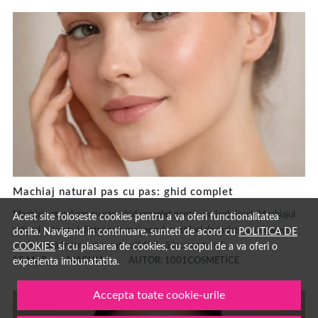
Machiaj natural pas cu pas: ghid complet
Machiaj natural pas cu pas: ghid complet pentru un look fresh Machiajul
Acest site foloseste cookies pentru a va oferi functionalitatea
natural este unul dintre cele mai populare stiluri de make-up deoarece
dorita. Navigand in continuare, sunteti de acord cu
POLITICA DE
COOKIES
si cu plasarea de cookies, cu scopul de a va oferi o
evidențiază frumusețea naturală fără să încarce tenul....
experienta imbunatatita.
15 MAR.
MACHIAJ
AUTOR: 1001COSMETICE
Accepta toate cookie-urile