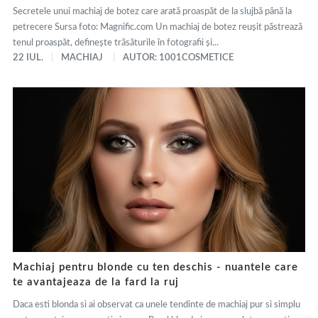
Secretele unui machiaj de botez care arată proaspăt de la slujbă până la
petrecere Sursa foto: Magnific.com Un machiaj de botez reușit păstrează
tenul proaspăt, definește trăsăturile în fotografii și...
22 IUL.
MACHIAJ
AUTOR: 1001COSMETICE
Machiaj pentru blonde cu ten deschis - nuantele care
te avantajeaza de la fard la ruj
Daca esti blonda si ai observat ca unele tendinte de machiaj pur si simplu