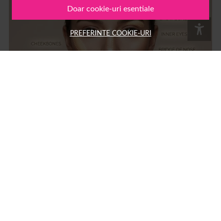
Doar cookie-uri esentiale
PREFERINTE COOKIE-URI
Ce inseamna strobing: ghid complet pentru tehnica de
machiaj cu iluminator si diferente fata de contouring
Strobing: ce înseamnă și cum se face această tehnică de machiaj cu
iluminator Strobing este o tehnică de machiaj care folosește produse cu
efect luminos pentru a evidenția zonele înalte ale feței,...
15 MAR.
MACHIAJ
AUTOR: 1001COSMETICE