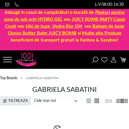
L-V 08:00-16:30
Adaugă în coșul de cumpărături o bucată de
Plasturi pentru
zona de sub ochi HYDRO GEL
sau
JUICY BOMB PARTY Cassis
Crush
sau
Ulei de buze, Hydra Kiss
104
sau
Balsam de buze
Glossy Butter Balm JUICY BOMB
și
Multe alte Produse
beneficiezi de transport gratuit la Fanbox & Easybox!
Top Brands
GABRIELA SABATINI
GABRIELA SABATINI
FILTREAZA