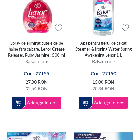
Spray de eliminat cutele de pe
Apa pentru fierul de calcat
haine fara calcare, Lenor Crease
Steamer & Ironing Water Spring
Releaser, Ruby Jasmine , 500 ml
Awakening Lenor 1 L
Balsam rufe
Balsam rufe
Cod: 27155
Cod: 27150
27,00
RON
15,00
RON
32,54
RON
20,34
RON
Adauga in cos
Adauga in cos