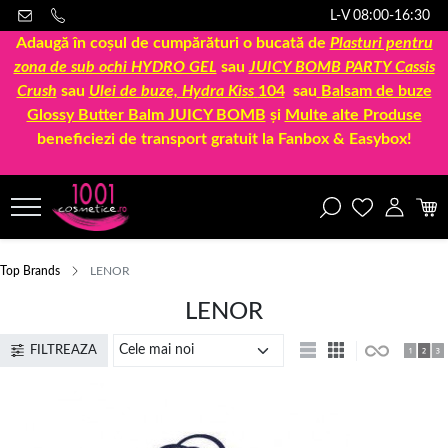
L-V 08:00-16:30
Adaugă în coșul de cumpărături o bucată de
Plasturi pentru
zona de sub ochi HYDRO GEL
sau
JUICY BOMB PARTY Cassis
Crush
sau
Ulei de buze, Hydra Kiss
104
sau
Balsam de buze
Glossy Butter Balm JUICY BOMB
și
Multe alte Produse
beneficiezi de transport gratuit la Fanbox & Easybox!
Top Brands
LENOR
LENOR
FILTREAZA