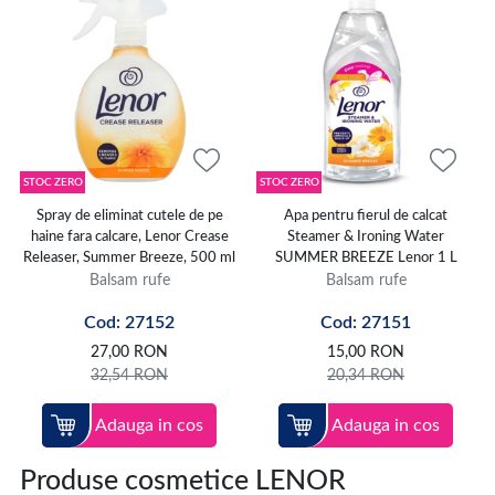
STOC ZERO
STOC ZERO
Spray de eliminat cutele de pe
Apa pentru fierul de calcat
haine fara calcare, Lenor Crease
Steamer & Ironing Water
Releaser, Summer Breeze, 500 ml
SUMMER BREEZE Lenor 1 L
Balsam rufe
Balsam rufe
Cod: 27152
Cod: 27151
27,00
RON
15,00
RON
32,54
RON
20,34
RON
Adauga in cos
Adauga in cos
Produse cosmetice LENOR