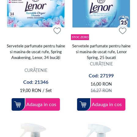
STOC ZERO
Servetele parfumate pentru haine
Servetele parfumate pentru haine
si masina de uscat rufe, Spring
si masina de uscat rufe, Lenor
Awakening, Lenor, 34 bucăți
Spring, 25 bucati
CURĂȚENIE
CURĂȚENIE
Cod: 27199
Cod: 21346
16,00
RON
19,00
RON
/ Set
16,27
RON
Adauga in cos
Adauga in cos