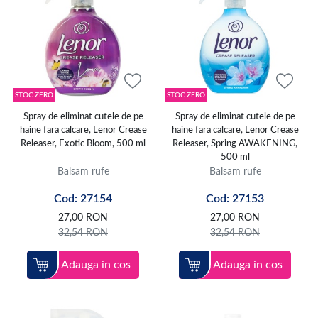
STOC ZERO
STOC ZERO
Spray de eliminat cutele de pe
Spray de eliminat cutele de pe
haine fara calcare, Lenor Crease
haine fara calcare, Lenor Crease
Releaser, Exotic Bloom, 500 ml
Releaser, Spring AWAKENING,
500 ml
Balsam rufe
Balsam rufe
Cod: 27154
Cod: 27153
27,00
RON
27,00
RON
32,54
RON
32,54
RON
Adauga in cos
Adauga in cos