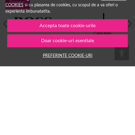
Branduri
COOKIES
si cu plasarea de cookies, cu scopul de a va oferi o
experienta imbunatatita.
Accepta toate cookie-urile
Doar cookie-uri esentiale
PREFERINTE COOKIE-URI
Păreri clienți
G
Georgiana Rus
29 iul. 2026
Imi plac la nebunie parfumurile