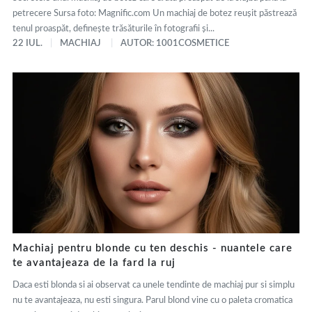
petrecere Sursa foto: Magnific.com Un machiaj de botez reușit păstrează
tenul proaspăt, definește trăsăturile în fotografii și...
22 IUL.
MACHIAJ
AUTOR: 1001COSMETICE
Machiaj pentru blonde cu ten deschis - nuantele care
te avantajeaza de la fard la ruj
Daca esti blonda si ai observat ca unele tendinte de machiaj pur si simplu
nu te avantajeaza, nu esti singura. Parul blond vine cu o paleta cromatica