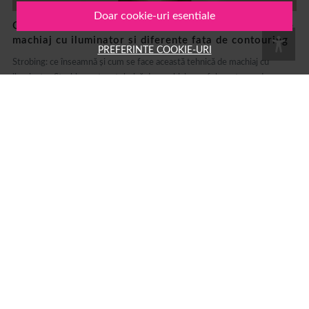
Doar cookie-uri esentiale
Ce inseamna strobing: ghid complet pentru tehnica de
machiaj cu iluminator si diferente fata de contouring
PREFERINTE COOKIE-URI
Strobing: ce înseamnă și cum se face această tehnică de machiaj cu
iluminator Strobing este o tehnică de machiaj care folosește produse cu
efect luminos pentru a evidenția zonele înalte ale feței,...
15 MAR.
MACHIAJ
AUTOR: 1001COSMETICE
Branduri