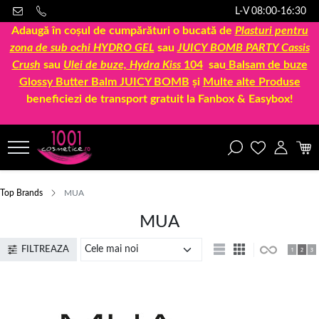
L-V 08:00-16:30
Adaugă în coșul de cumpărături o bucată de
Plasturi pentru
zona de sub ochi HYDRO GEL
sau
JUICY BOMB PARTY Cassis
Crush
sau
Ulei de buze, Hydra Kiss
104
sau
Balsam de buze
Glossy Butter Balm JUICY BOMB
și
Multe alte Produse
beneficiezi de transport gratuit la Fanbox & Easybox!
Top Brands
MUA
MUA
FILTREAZA