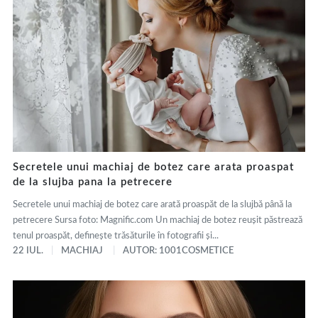
Secretele unui machiaj de botez care arata proaspat
de la slujba pana la petrecere
Secretele unui machiaj de botez care arată proaspăt de la slujbă până la
petrecere Sursa foto: Magnific.com Un machiaj de botez reușit păstrează
tenul proaspăt, definește trăsăturile în fotografii și...
22 IUL.
MACHIAJ
AUTOR: 1001COSMETICE