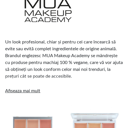
Un look profesional, chiar și pentru cei care încearcă să
evite sau evită complet ingredientele de origine animală.
Brandul englezesc MUA Makeup Academy se mândrește
cu produse pentru machiaj 100 % vegane, care vă vor ajuta
să obțineți un look conform celor mai noi trenduri, la
prețuri cât se poate de accesibile.
Brandul MUA Makeup Academy s-a născut în celebra
Afiseaza mai mult
metropolă engleză, cunoscută pentru atmosfera sa
multiculturală și pentru diversitatea etnică – Londra.
Această atmosferă este împărtășită și de MUA, care,
astfel, încearcă să fie cât mai complexă, oferind o gamă
variată de nuanțe și de produse, pentru ca oricine să își