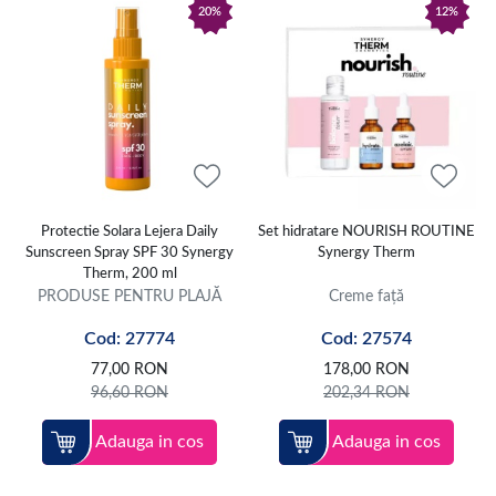
20%
12%
Protectie Solara Lejera Daily
Set hidratare NOURISH ROUTINE
Sunscreen Spray SPF 30 Synergy
Synergy Therm
Therm, 200 ml
PRODUSE PENTRU PLAJĂ
Creme față
Cod: 27774
Cod: 27574
77,00
RON
178,00
RON
96,60
RON
202,34
RON
Adauga in cos
Adauga in cos