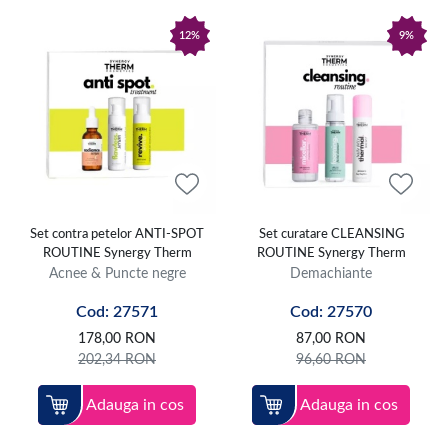
12%
9%
Set contra petelor ANTI-SPOT
Set curatare CLEANSING
ROUTINE Synergy Therm
ROUTINE Synergy Therm
Acnee & Puncte negre
Demachiante
Cod: 27571
Cod: 27570
178,00
RON
87,00
RON
202,34
RON
96,60
RON
Adauga in cos
Adauga in cos