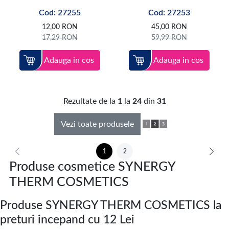
Cod: 27255
Cod: 27253
12,00
RON
45,00
RON
17,29
RON
59,99
RON
Adauga in cos
Adauga in cos
Rezultate de la
1
la
24
din
31
Vezi toate produsele
1
2
Produse cosmetice SYNERGY
THERM COSMETICS
Produse SYNERGY THERM COSMETICS la
preturi incepand cu 12 Lei