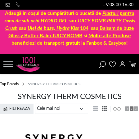
L-V 08:00-16:30
Adaugă în coșul de cumpărături o bucată de
Plasturi pentru
zona de sub ochi HYDRO GEL
sau
JUICY BOMB PARTY Cassis
Crush
sau
Ulei de buze, Hydra Kiss
104
sau
Balsam de buze
Glossy Butter Balm JUICY BOMB
și
Multe alte Produse
beneficiezi de transport gratuit la Fanbox & Easybox!
Top Brands
SYNERGY THERM COSMETICS
SYNERGY THERM COSMETICS
FILTREAZA