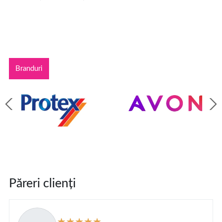
Branduri
Păreri clienți