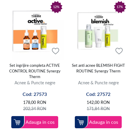
12%
17%
Set ingrijire completa ACTIVE
Set anti acnee BLEMISH FIGHT
CONTROL ROUTINE Synergy
ROUTINE Synergy Therm
Therm
Acnee & Puncte negre
Acnee & Puncte negre
Cod: 27573
Cod: 27572
178,00
RON
142,00
RON
202,34
RON
171,84
RON
Adauga in cos
Adauga in cos