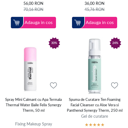
56,00
RON
36,00
RON
70,16
RON
45,76
RON
Adauga in cos
Adauga in cos
30%
24%
Spray Mini Calmant cu Apa Termala
Spuma de Curatare Ten Foaming
Thermal Water Baile Felix Synergy
Facial Cleanser cu Aloe Vera si
Therm, 50 ml
Panthenol Synergy Therm, 250 ml
Gel de curatare
Fixing Makeup Spray