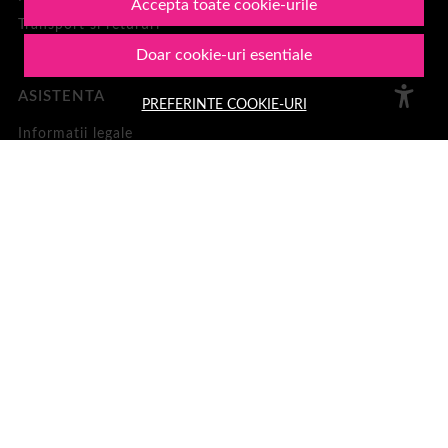
Accepta toate cookie-urile
Transport si retururi
Doar cookie-uri esentiale
ASISTENTA
PREFERINTE COOKIE-URI
Informatii legale
Contacteaza-ne
Intrebari frecvente
Harta site
ANPC
Solutionarea litigiilor
CONT CLIENT
Contul meu
Inregistrare
Recuperare parola