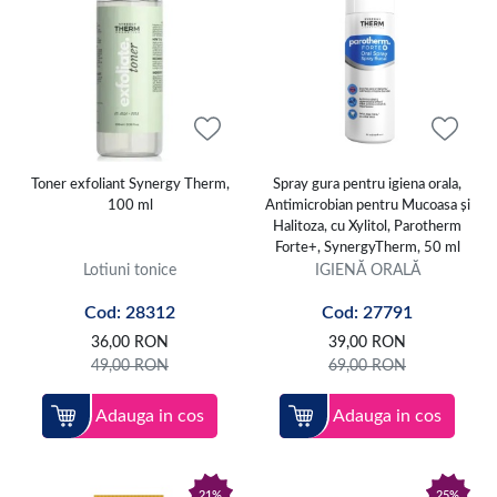
Toner exfoliant Synergy Therm,
Spray gura pentru igiena orala,
100 ml
Antimicrobian pentru Mucoasa și
Halitoza, cu Xylitol, Parotherm
Forte+, SynergyTherm, 50 ml
Lotiuni tonice
IGIENĂ ORALĂ
Cod: 28312
Cod: 27791
36,00
RON
39,00
RON
49,00
RON
69,00
RON
Adauga in cos
Adauga in cos
21%
25%