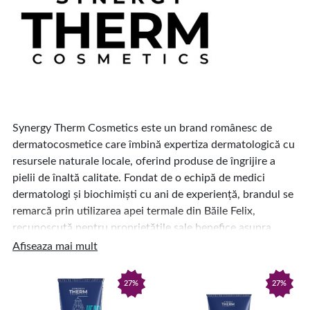
Synergy Therm Cosmetics este un brand românesc de
dermatocosmetice care îmbină expertiza dermatologică cu
resursele naturale locale, oferind produse de îngrijire a
pielii de înaltă calitate. Fondat de o echipă de medici
dermatologi și biochimiști cu ani de experiență, brandul se
remarcă prin utilizarea apei termale din Băile Felix,
recunoscută pentru proprietățile sale benefice asupra
pielii.
Afiseaza mai mult
27%
27%