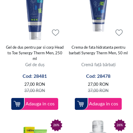
Gel de dus pentru par si corp Head
Crema de fata hidratanta pentru
to Toe Synergy Therm Men, 250
barbati Synergy Therm Men, 50 ml
ml
Gel de duș
Cremă față bărbați
Cod: 28481
Cod: 28478
27,00
RON
27,00
RON
37,00
RON
37,00
RON
Adauga in cos
Adauga in cos
26%
26%