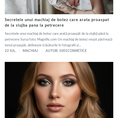
Secretele unui machiaj de botez care arata proaspat
de la slujba pana la petrecere
Secretele unui machiaj de botez care arată proaspăt de la slujbă până la
petrecere Sursa foto: Magnific.com Un machiaj de botez reușit păstrează
tenul proaspăt, definește trăsăturile în fotografii și...
22 IUL.
MACHIAJ
AUTOR: 1001COSMETICE