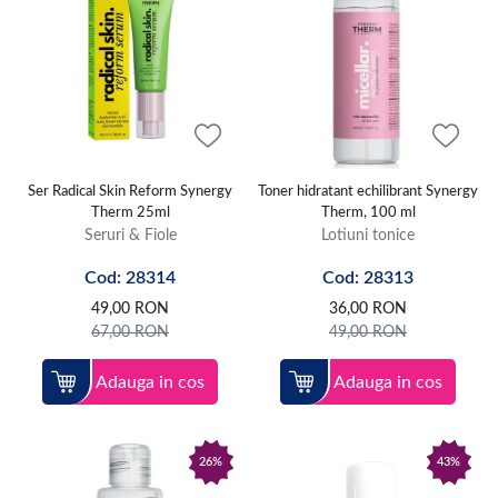
Ser Radical Skin Reform Synergy
Toner hidratant echilibrant Synergy
Therm 25ml
Therm, 100 ml
Seruri & Fiole
Lotiuni tonice
Cod: 28314
Cod: 28313
49,00
RON
36,00
RON
67,00
RON
49,00
RON
Adauga in cos
Adauga in cos
26%
43%