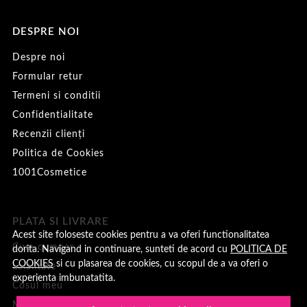
DESPRE NOI
Despre noi
Formular retur
Termeni si conditii
Confidentialitate
Recenzii clienți
Politica de Cookies
1001Cosmetice
PLATA SI LIVRARE
Acest site foloseste cookies pentru a va oferi functionalitatea
Cum cumpar
dorita. Navigand in continuare, sunteti de acord cu
POLITICA DE
COOKIES
si cu plasarea de cookies, cu scopul de a va oferi o
Loialitate
experienta imbunatatita.
Cosul meu
Metode de plata