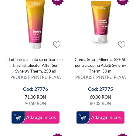
Lotiune calmanta racoritoare cu
Crema Solara Minerala SPF 50
finish stralucitor After Sun
pentru Copii și Adulti Synergy
Synergy Therm, 250 ml
Therm, 50 ml
PRODUSE PENTRU PLAJĂ
PRODUSE PENTRU PLAJĂ
Cod: 27776
Cod: 27775
71,00
RON
60,00
RON
90,50
RON
80,33
RON
Adauga in cos
Adauga in cos