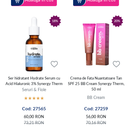
Adauga in cos
Adauga in cos
18%
20%
Ser hidratant Hydrate Serum cu
Crema de Fata Nuantatoare Tan
Acid Hialuronic 3% Synergy Therm
SPF 25 BB Cream Synergy Therm,
Seruri & Fiole
50 ml
BB Cream
Cod: 27565
Cod: 27259
60,00
RON
56,00
RON
73,21
RON
70,16
RON