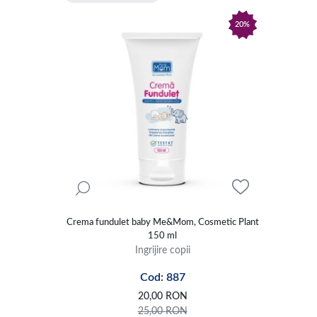
20%
Crema fundulet baby Me&Mom, Cosmetic Plant
150 ml
Ingrijire copii
Cod: 887
20,00
RON
25,00
RON