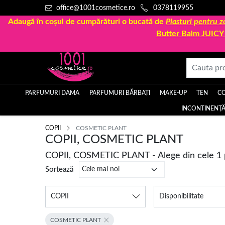
office@1001cosmetice.ro
0378119955
Adaugă în coșul de cumpărături o bucată de
Plasturi pentru
Butter Balm JUIC
PARFUMURI DAMA
PARFUMURI BĂRBAȚI
MAKE-UP
TEN
C
INCONTINENȚĂ
COPII
COSMETIC PLANT
COPII, COSMETIC PLANT
COPII, COSMETIC PLANT - Alege din cele 1
Sortează
COPII
Disponibilitate
COSMETIC PLANT