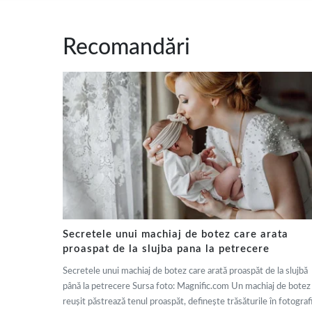
Recomandări
Secretele unui machiaj de botez care arata
proaspat de la slujba pana la petrecere
Secretele unui machiaj de botez care arată proaspăt de la slujbă
până la petrecere Sursa foto: Magnific.com Un machiaj de botez
reușit păstrează tenul proaspăt, definește trăsăturile în fotografi