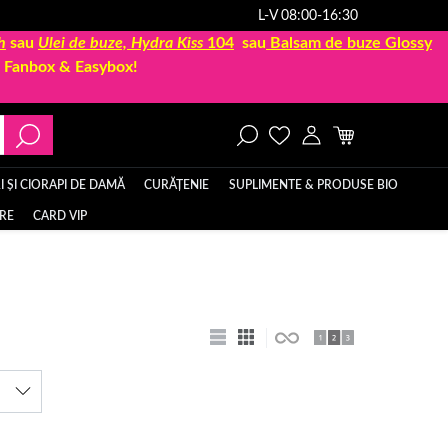
L-V 08:00-16:30
h
sau
Ulei de buze, Hydra Kiss
104
sau
Balsam de buze Glossy
la Fanbox & Easybox!
 ȘI CIORAPI DE DAMĂ
CURĂȚENIE
SUPLIMENTE & PRODUSE BIO
ERE
CARD VIP