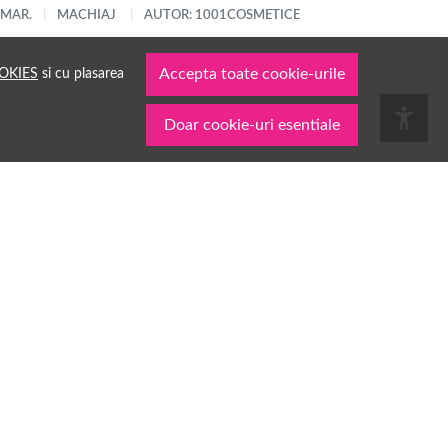
 MAR.
MACHIAJ
AUTOR: 1001COSMETICE
OKIES
si cu plasarea
Accepta toate cookie-urile
Doar cookie-uri esentiale