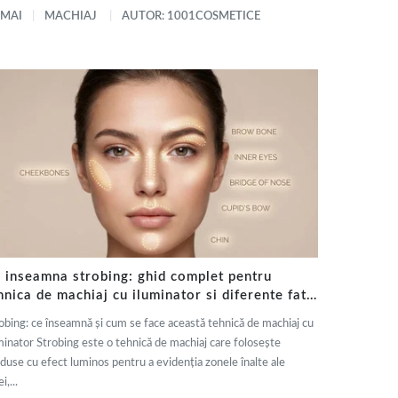
 MAI
MACHIAJ
AUTOR: 1001COSMETICE
 inseamna strobing: ghid complet pentru
hnica de machiaj cu iluminator si diferente fata
 contouring
obing: ce înseamnă și cum se face această tehnică de machiaj cu
minator Strobing este o tehnică de machiaj care folosește
duse cu efect luminos pentru a evidenția zonele înalte ale
i,...