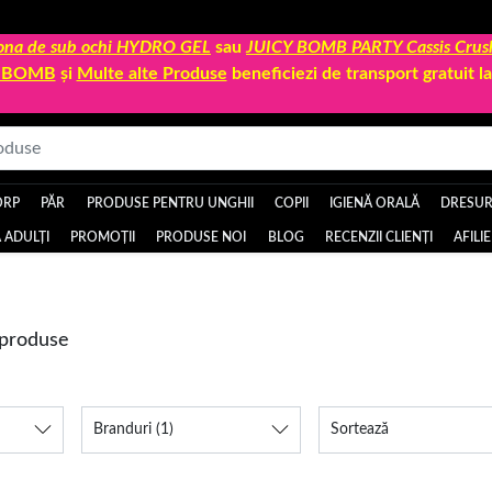
 zona de sub ochi HYDRO GEL
sau
JUICY BOMB PARTY Cassis Crus
Y BOMB
și
Multe alte Produse
beneficiezi de transport gratuit 
ORP
PĂR
PRODUSE PENTRU UNGHII
COPII
IGIENĂ ORALĂ
DRESURI
 ADULȚI
PROMOȚII
PRODUSE NOI
BLOG
RECENZII CLIENȚI
AFILI
 produse
Branduri
(1)
Sortează