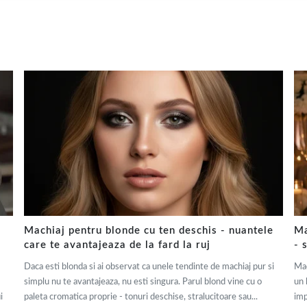
Machiaj pentru blonde cu ten deschis - nuantele
Ma
care te avantajeaza de la fard la ruj
- 
Daca esti blonda si ai observat ca unele tendinte de machiaj pur si
Mac
simplu nu te avantajeaza, nu esti singura. Parul blond vine cu o
un 
i
paleta cromatica proprie - tonuri deschise, stralucitoare sau...
imp