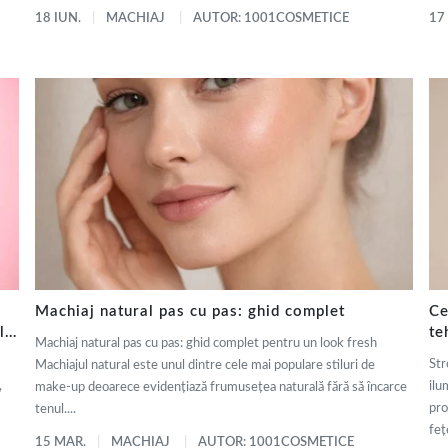
18 IUN.
MACHIAJ
AUTOR: 1001COSMETICE
17
Machiaj natural pas cu pas: ghid complet
Ce
ly
te
Machiaj natural pas cu pas: ghid complet pentru un look fresh
de
Str
Machiajul natural este unul dintre cele mai populare stiluri de
,
ilu
make-up deoarece evidențiază frumusețea naturală fără să încarce
pro
tenul....
fețe
15 MAR.
MACHIAJ
AUTOR: 1001COSMETICE