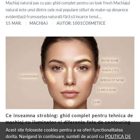
Machiaj natural pas cu pas: ghid complet pentru un look fresh Machiajul
natural este unul dintre cele mai populare stiluri de make-up deoarece
evidențiază frumusețea naturală fără să încarce tenul....
15 MAR.
MACHIAJ
AUTOR: 1001COSMETICE
Ce inseamna strobing: ghid complet pentru tehnica de
machiaj cu iluminator si diferente fata de contouring
Acest site foloseste cookies pentru a va oferi functionalitatea
Strobing: ce înseamnă și cum se face această tehnică de machiaj cu
dorita. Navigand in continuare, sunteti de acord cu
POLITICA DE
iluminator Strobing este o tehnică de machiaj care folosește produse cu