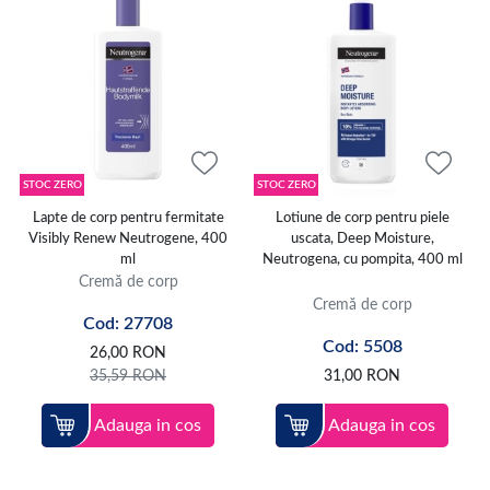
STOC ZERO
STOC ZERO
Lapte de corp pentru fermitate
Lotiune de corp pentru piele
Visibly Renew Neutrogene, 400
uscata, Deep Moisture,
ml
Neutrogena, cu pompita, 400 ml
Cremă de corp
Cremă de corp
Cod: 27708
Cod: 5508
26,00
RON
35,59
RON
31,00
RON
Adauga in cos
Adauga in cos