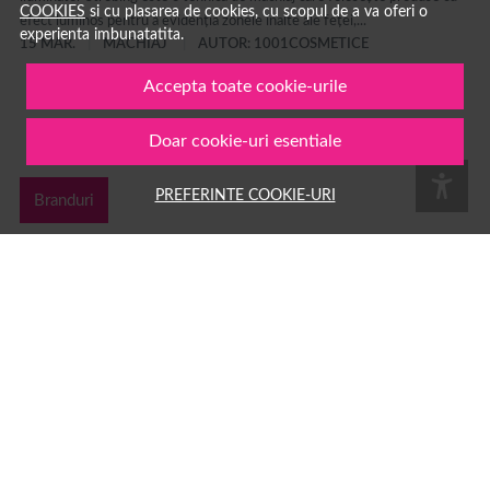
COOKIES
si cu plasarea de cookies, cu scopul de a va oferi o
efect luminos pentru a evidenția zonele înalte ale feței,...
experienta imbunatatita.
15 MAR.
MACHIAJ
AUTOR: 1001COSMETICE
Accepta toate cookie-urile
Doar cookie-uri esentiale
PREFERINTE COOKIE-URI
Branduri
Păreri clienți