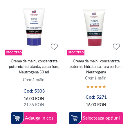
STOC ZERO
STOC ZERO
Crema de maini, concentrata
Crema de maini, concentrata
puternic hidratanta, cu parfum,
puternic hidratanta, fara parfum,
Neutrogena 50 ml
Neutrogena
Cremă mâini
Cremă mâini
Cod: 5303
Cod: 5271
16,00
RON
21,35
RON
16,00
RON
Adauga in cos
Selecteaza optiuni