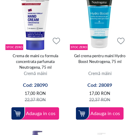
STOC ZERO
STOC ZERO
Crema de maini cu formula
Gel crema pentru maini Hydro
concentrata parfumata
Boost Neutrogena, 75 ml
Neutrogena, 75 ml
Cremă mâini
Cremă mâini
Cod: 28090
Cod: 28089
17,00
RON
17,00
RON
22,37
RON
22,37
RON
Adauga in cos
Adauga in cos