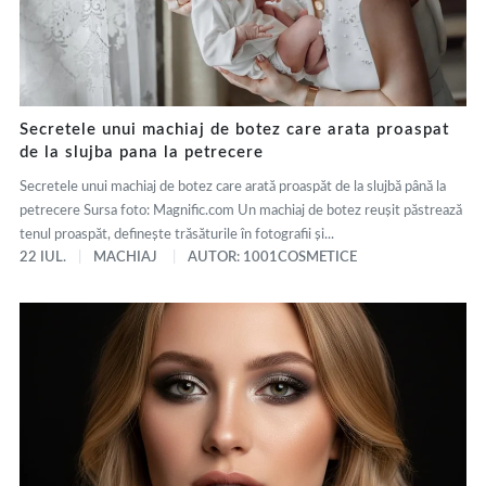
Secretele unui machiaj de botez care arata proaspat
de la slujba pana la petrecere
Secretele unui machiaj de botez care arată proaspăt de la slujbă până la
petrecere Sursa foto: Magnific.com Un machiaj de botez reușit păstrează
tenul proaspăt, definește trăsăturile în fotografii și...
22 IUL.
MACHIAJ
AUTOR: 1001COSMETICE