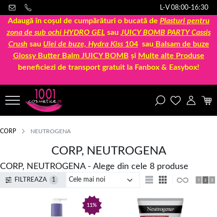
L-V 08:00-16:30
Adaugă în coșul de cumpărături o bucată de
Plasturi pentru
zona de sub ochi HYDRO GEL
sau
JUICY BOMB PARTY Cassis
Crush
sau
Ulei de buze, Hydra Kiss
104
sau
Balsam de buze
Glossy Butter Balm JUICY BOMB
și
Multe alte Produse
beneficiezi de transport gratuit la Fanbox & Easybox!
CORP
NEUTROGENA
CORP, NEUTROGENA
CORP, NEUTROGENA - Alege din cele 8 produse
FILTREAZA
1
11%